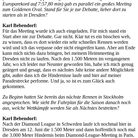
Europarekord auf 7:57,80 min) gab es parallel ein großes Meeting
zum Goldenen Oval. Stand für Sie je zur Debatte, lieber dort zu
starten als in Dresden?
Karl Bebendorf:
Für das Meeting wurde ich auch eingeladen. Für mich stand ein
Start aber nie zur Debatte. Gar nicht. Klar tut es ein bisschen weh,
zu wissen, dass es dort wieder ein sehr schnelles Rennen werden
wird und ich das verpasse oder nicht eingreifen kann. Aber am Ende
kann mich nichts dazu bringen, bei meinem Heimmeeting in
Dresden nicht zu laufen. Nach den 1.500 Metern im vergangenen
Jahr, wo ich leider nur Neunter geworden bin, habe ich mich genug
geärgert und gesagt, dass es nächstes Jahr keine andere Möglichkeit
gibt, außer dass ich die Hindernisse laufe und hier auf meiner
Paradestrecke performe. Und ja, so ist es zum Glück auch
gekommen.
Zu Beginn hatten Sie bereits das nächste Rennen in Stockholm
angesprochen. Wie sieht Ihr Fahrplan für die Saison danach noch
aus, welche Wettkämpfe werden Sie als Nächstes bestreiten?
Karl Bebendorf:
Nach der Diamond League in Schweden laufe ich nochmal hier in
Dresden am 12. Juni die 1.500 Meter und dann hoffentlich noch mal
die 3.000 Meter Hindernis beim Diamond-League-Meeting in Paris.