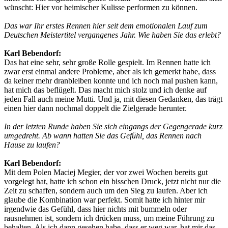
wünscht: Hier vor heimischer Kulisse performen zu können.
Das war Ihr erstes Rennen hier seit dem emotionalen Lauf zum
Deutschen Meistertitel vergangenes Jahr. Wie haben Sie das erlebt?
Karl Bebendorf:
Das hat eine sehr, sehr große Rolle gespielt. Im Rennen hatte ich
zwar erst einmal andere Probleme, aber als ich gemerkt habe, dass
da keiner mehr dranbleiben konnte und ich noch mal pushen kann,
hat mich das beflügelt. Das macht mich stolz und ich denke auf
jeden Fall auch meine Mutti. Und ja, mit diesen Gedanken, das trägt
einen hier dann nochmal doppelt die Zielgerade herunter.
In der letzten Runde haben Sie sich eingangs der Gegengerade kurz
umgedreht. Ab wann hatten Sie das Gefühl, das Rennen nach
Hause zu laufen?
Karl Bebendorf:
Mit dem Polen Maciej Megier, der vor zwei Wochen bereits gut
vorgelegt hat, hatte ich schon ein bisschen Druck, jetzt nicht nur die
Zeit zu schaffen, sondern auch um den Sieg zu laufen. Aber ich
glaube die Kombination war perfekt. Somit hatte ich hinter mir
irgendwie das Gefühl, dass hier nichts mit bummeln oder
rausnehmen ist, sondern ich drücken muss, um meine Führung zu
behalten. Als ich dann gesehen habe, dass er weg war, hat mir das