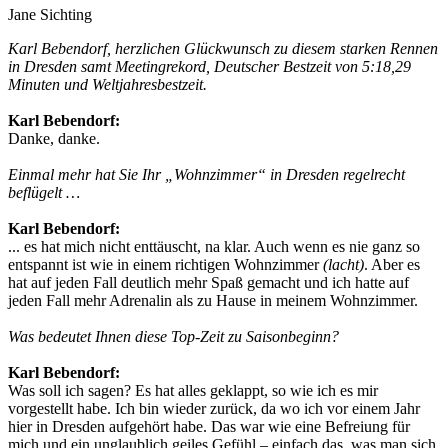
Jane Sichting
Karl Bebendorf, herzlichen Glückwunsch zu diesem starken Rennen
in Dresden samt Meetingrekord, Deutscher Bestzeit von 5:18,29
Minuten und Weltjahresbestzeit.
Karl Bebendorf:
Danke, danke.
Einmal mehr hat Sie Ihr „Wohnzimmer“ in Dresden regelrecht
beflügelt …
Karl Bebendorf:
... es hat mich nicht enttäuscht, na klar. Auch wenn es nie ganz so
entspannt ist wie in einem richtigen Wohnzimmer
(lacht)
. Aber es
hat auf jeden Fall deutlich mehr Spaß gemacht und ich hatte auf
jeden Fall mehr Adrenalin als zu Hause in meinem Wohnzimmer.
Was bedeutet Ihnen diese Top-Zeit zu Saisonbeginn?
Karl Bebendorf:
Was soll ich sagen? Es hat alles geklappt, so wie ich es mir
vorgestellt habe. Ich bin wieder zurück, da wo ich vor einem Jahr
hier in Dresden aufgehört habe. Das war wie eine Befreiung für
mich und ein unglaublich geiles Gefühl – einfach das, was man sich