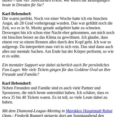
haben – alle vier Jahreszeiten erlebt. Wie waren die Bedingungen
heute in Dresden für Sie?
Karl Bebendorf:
Die waren perfekt. Noch vor einer Woche hatte ich ein bisschen
Angst, als 28 Grad vorhergesagt wurden. Das war gefühlt noch die
Zeit, wo es in St. Moritz gerade aufgehört hatte zu schneien.
Deswegen bin ich schon eine Nacht eher gekommen, um mich noch
ein bisschen besser an das Klima zu gewöhnen. Ich glaube, dass
einem vor so einem Rennen alles durch den Kopf geht. Ich war so
aufgeregt. Da interpretiert man viel in sich rein. Das sind dann auch
alles nur mentale Sachen. Am Ende hat der Körper performt, so wie
er es sollte.
Ein mentaler Support war dabei sicherlich auch Ihr persönliches
Fan-Lager. Wie viele Tickets gingen für das Goldene Oval an Ihre
Freunde und Familie?
Karl Bebendorf:
Neben Freunden und Familie sind es auch viele Partner und
Sponsoren, die mich heute unterstützt haben. Ich schätze, dass es
etwa 35 bis 40 Tickets waren. Es ist toll, so viele Leute dabei zu
haben.
Mit dem Diamond-League-Meeting in
Marokkos Hauptstadt Rabat
(Anm.: Frederik Ruppert steigerte dort am Sonntagabend den