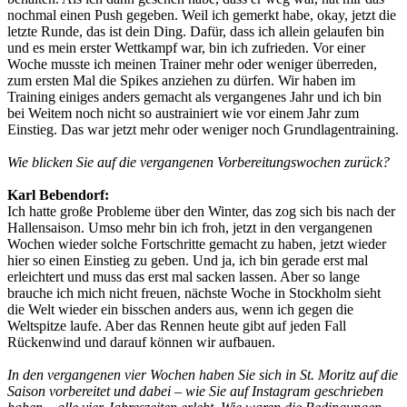
nochmal einen Push gegeben. Weil ich gemerkt habe, okay, jetzt die
letzte Runde, das ist dein Ding. Dafür, dass ich allein gelaufen bin
und es mein erster Wettkampf war, bin ich zufrieden. Vor einer
Woche musste ich meinen Trainer mehr oder weniger überreden,
zum ersten Mal die Spikes anziehen zu dürfen. Wir haben im
Training einiges anders gemacht als vergangenes Jahr und ich bin
bei Weitem noch nicht so austrainiert wie vor einem Jahr zum
Einstieg. Das war jetzt mehr oder weniger noch Grundlagentraining.
Wie blicken Sie auf die vergangenen Vorbereitungswochen zurück?
Karl Bebendorf:
Ich hatte große Probleme über den Winter, das zog sich bis nach der
Hallensaison. Umso mehr bin ich froh, jetzt in den vergangenen
Wochen wieder solche Fortschritte gemacht zu haben, jetzt wieder
hier so einen Einstieg zu geben. Und ja, ich bin gerade erst mal
erleichtert und muss das erst mal sacken lassen. Aber so lange
brauche ich mich nicht freuen, nächste Woche in Stockholm sieht
die Welt wieder ein bisschen anders aus, wenn ich gegen die
Weltspitze laufe. Aber das Rennen heute gibt auf jeden Fall
Rückenwind und darauf können wir aufbauen.
In den vergangenen vier Wochen haben Sie sich in St. Moritz auf die
Saison vorbereitet und dabei – wie Sie auf Instagram geschrieben