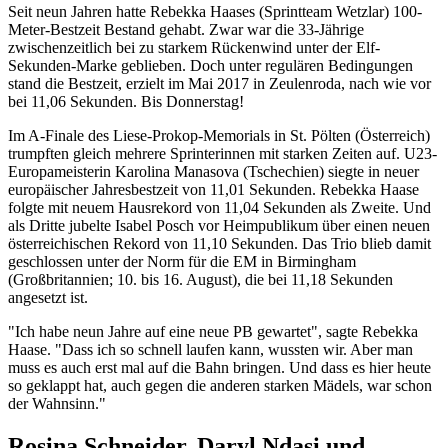
Seit neun Jahren hatte Rebekka Haases (Sprintteam Wetzlar) 100-
Meter-Bestzeit Bestand gehabt. Zwar war die 33-Jährige
zwischenzeitlich bei zu starkem Rückenwind unter der Elf-
Sekunden-Marke geblieben. Doch unter regulären Bedingungen
stand die Bestzeit, erzielt im Mai 2017 in Zeulenroda, nach wie vor
bei 11,06 Sekunden. Bis Donnerstag!
Im A-Finale des Liese-Prokop-Memorials in St. Pölten (Österreich)
trumpften gleich mehrere Sprinterinnen mit starken Zeiten auf. U23-
Europameisterin Karolina Manasova (Tschechien) siegte in neuer
europäischer Jahresbestzeit von 11,01 Sekunden. Rebekka Haase
folgte mit neuem Hausrekord von 11,04 Sekunden als Zweite. Und
als Dritte jubelte Isabel Posch vor Heimpublikum über einen neuen
österreichischen Rekord von 11,10 Sekunden. Das Trio blieb damit
geschlossen unter der Norm für die EM in Birmingham
(Großbritannien; 10. bis 16. August), die bei 11,18 Sekunden
angesetzt ist.
"Ich habe neun Jahre auf eine neue PB gewartet", sagte Rebekka
Haase. "Dass ich so schnell laufen kann, wussten wir. Aber man
muss es auch erst mal auf die Bahn bringen. Und dass es hier heute
so geklappt hat, auch gegen die anderen starken Mädels, war schon
der Wahnsinn."
Rosina Schneider, Daryl Ndasi und