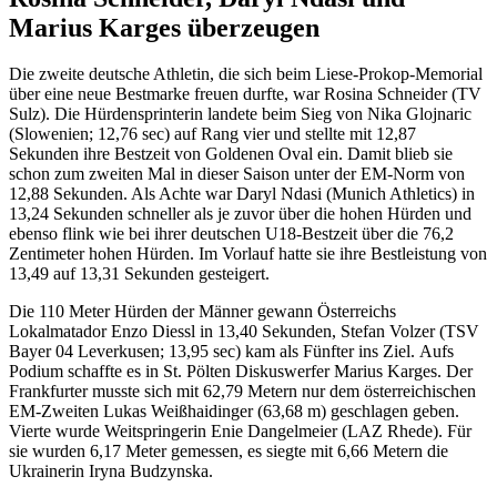
Marius Karges überzeugen
Die zweite deutsche Athletin, die sich beim Liese-Prokop-Memorial
über eine neue Bestmarke freuen durfte, war Rosina Schneider (TV
Sulz). Die Hürdensprinterin landete beim Sieg von Nika Glojnaric
(Slowenien; 12,76 sec) auf Rang vier und stellte mit 12,87
Sekunden ihre Bestzeit von Goldenen Oval ein. Damit blieb sie
schon zum zweiten Mal in dieser Saison unter der EM-Norm von
12,88 Sekunden. Als Achte war Daryl Ndasi (Munich Athletics) in
13,24 Sekunden schneller als je zuvor über die hohen Hürden und
ebenso flink wie bei ihrer deutschen U18-Bestzeit über die 76,2
Zentimeter hohen Hürden. Im Vorlauf hatte sie ihre Bestleistung von
13,49 auf 13,31 Sekunden gesteigert.
Die 110 Meter Hürden der Männer gewann Österreichs
Lokalmatador Enzo Diessl in 13,40 Sekunden, Stefan Volzer (TSV
Bayer 04 Leverkusen; 13,95 sec) kam als Fünfter ins Ziel. Aufs
Podium schaffte es in St. Pölten Diskuswerfer Marius Karges. Der
Frankfurter musste sich mit 62,79 Metern nur dem österreichischen
EM-Zweiten Lukas Weißhaidinger (63,68 m) geschlagen geben.
Vierte wurde Weitspringerin Enie Dangelmeier (LAZ Rhede). Für
sie wurden 6,17 Meter gemessen, es siegte mit 6,66 Metern die
Ukrainerin Iryna Budzynska.