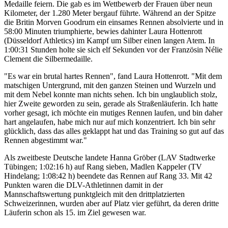
Medaille feiern. Die gab es im Wettbewerb der Frauen über neun
Kilometer, der 1.280 Meter bergauf führte. Während an der Spitze
die Britin Morven Goodrum ein einsames Rennen absolvierte und in
58:00 Minuten triumphierte, bewies dahinter Laura Hottenrott
(Düsseldorf Athletics) im Kampf um Silber einen langen Atem. In
1:00:31 Stunden holte sie sich elf Sekunden vor der Französin Nélie
Clement die Silbermedaille.
"Es war ein brutal hartes Rennen", fand Laura Hottenrott. "Mit dem
matschigen Untergrund, mit den ganzen Steinen und Wurzeln und
mit dem Nebel konnte man nichts sehen. Ich bin unglaublich stolz,
hier Zweite geworden zu sein, gerade als Straßenläuferin. Ich hatte
vorher gesagt, ich möchte ein mutiges Rennen laufen, und bin daher
hart angelaufen, habe mich nur auf mich konzentriert. Ich bin sehr
glücklich, dass das alles geklappt hat und das Training so gut auf das
Rennen abgestimmt war."
Als zweitbeste Deutsche landete Hanna Gröber (LAV Stadtwerke
Tübingen; 1:02:16 h) auf Rang sieben, Madlen Kappeler (TV
Hindelang; 1:08:42 h) beendete das Rennen auf Rang 33. Mit 42
Punkten waren die DLV-Athletinnen damit in der
Mannschaftswertung punktgleich mit den drittplatzierten
Schweizerinnen, wurden aber auf Platz vier geführt, da deren dritte
Läuferin schon als 15. im Ziel gewesen war.