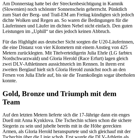
Am Donnerstag hatte bei der Streckenbesichtigung in Kamnik
(Slowenien) noch schönster Sonnenschein geherrscht. Pünktlich
zum Start der Berg- und Trail-EM am Freitag kündigten sich jedoch
dichte Wolken und Regen an. So waren die Bedingungen für die
Läuferinnen und Läufer im dichten Nebel nicht einfach. Den guten
Leistungen im „Uphill“ tat dies jedoch keinen Abbruch.
Für das Highlight aus deutscher Sicht sorgten die U20-Läuferinnen,
die eine Distanz von vier Kilometern mit einem Anstieg von 425
Metern zurücklegten. Mit Titelverteidigerin Julia Ehrle (LG farbtex
Nordschwarzwald) und Gloria Herold (Race Erfurt) lagen gleich
zwei DLV-Athletinnen aussichtsreich im Rennen. In ihrem erst
zweiten Berglauf hielt sich Gloria Herold zunächst noch an den
Fersen von Julia Ehrle auf, bis sie die Teamkollegin sogar überholen
konnte.
Gold, Bronze und Triumph mit dem
Team
Auf den letzten Metern lieferte sich die 17-Jährige dann ein enges
Duell mit Anna Kynklova. Die Tschechin schien schon die sichere
Siegerin zu sein und jubelte bereits mit in die Höhe gereckten
Armen, als Gloria Herold heranspurtete und sich gleichauf mit der
Tschechin über die Linie schob. Erst wurde die DLV-Athletin als