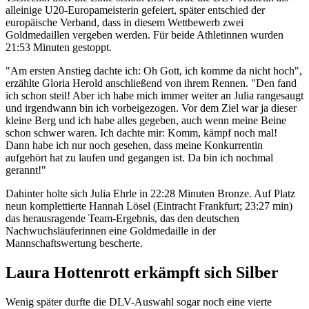
alleinige U20-Europameisterin gefeiert, später entschied der
europäische Verband, dass in diesem Wettbewerb zwei
Goldmedaillen vergeben werden. Für beide Athletinnen wurden
21:53 Minuten gestoppt.
"Am ersten Anstieg dachte ich: Oh Gott, ich komme da nicht hoch",
erzählte Gloria Herold anschließend von ihrem Rennen. "Den fand
ich schon steil! Aber ich habe mich immer weiter an Julia rangesaugt
und irgendwann bin ich vorbeigezogen. Vor dem Ziel war ja dieser
kleine Berg und ich habe alles gegeben, auch wenn meine Beine
schon schwer waren. Ich dachte mir: Komm, kämpf noch mal!
Dann habe ich nur noch gesehen, dass meine Konkurrentin
aufgehört hat zu laufen und gegangen ist. Da bin ich nochmal
gerannt!"
Dahinter holte sich Julia Ehrle in 22:28 Minuten Bronze. Auf Platz
neun komplettierte Hannah Lösel (Eintracht Frankfurt; 23:27 min)
das herausragende Team-Ergebnis, das den deutschen
Nachwuchsläuferinnen eine Goldmedaille in der
Mannschaftswertung bescherte.
Laura Hottenrott erkämpft sich Silber
Wenig später durfte die DLV-Auswahl sogar noch eine vierte