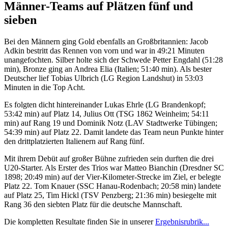
Männer-Teams auf Plätzen fünf und
sieben
Bei den Männern ging Gold ebenfalls an Großbritannien: Jacob
Adkin bestritt das Rennen von vorn und war in 49:21 Minuten
unangefochten. Silber holte sich der Schwede Petter Engdahl (51:28
min), Bronze ging an Andrea Elia (Italien; 51:40 min). Als bester
Deutscher lief Tobias Ulbrich (LG Region Landshut) in 53:03
Minuten in die Top Acht.
Es folgten dicht hintereinander Lukas Ehrle (LG Brandenkopf;
53:42 min) auf Platz 14, Julius Ott (TSG 1862 Weinheim; 54:11
min) auf Rang 19 und Dominik Notz (LAV Stadtwerke Tübingen;
54:39 min) auf Platz 22. Damit landete das Team neun Punkte hinter
den drittplatzierten Italienern auf Rang fünf.
Mit ihrem Debüt auf großer Bühne zufrieden sein durften die drei
U20-Starter. Als Erster des Trios war Matteo Bianchin (Dresdner SC
1898; 20:49 min) auf der Vier-Kilometer-Strecke im Ziel, er belegte
Platz 22. Tom Knauer (SSC Hanau-Rodenbach; 20:58 min) landete
auf Platz 25, Tim Hickl (TSV Penzberg; 21:36 min) besiegelte mit
Rang 36 den siebten Platz für die deutsche Mannschaft.
Die kompletten Resultate finden Sie in unserer
Ergebnisrubrik...