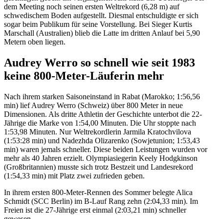
dem Meeting noch seinen ersten Weltrekord (6,28 m) auf
schwedischem Boden aufgestellt. Diesmal entschuldigte er sich
sogar beim Publikum für seine Vorstellung. Bei Sieger Kurtis
Marschall (Australien) blieb die Latte im dritten Anlauf bei 5,90
Metern oben liegen.
Audrey Werro so schnell wie seit 1983
keine 800-Meter-Läuferin mehr
Nach ihrem starken Saisoneinstand in Rabat (Marokko; 1:56,56
min) lief Audrey Werro (Schweiz) über 800 Meter in neue
Dimensionen. Als dritte Athletin der Geschichte unterbot die 22-
Jährige die Marke von 1:54,00 Minuten. Die Uhr stoppte nach
1:53,98 Minuten. Nur Weltrekordlerin Jarmila Kratochvilova
(1:53:28 min) und Nadezhda Olizarenko (Sowjetunion; 1:53,43
min) waren jemals schneller. Diese beiden Leistungen wurden vor
mehr als 40 Jahren erzielt. Olympiasiegerin Keely Hodgkinson
(Großbritannien) musste sich trotz Bestzeit und Landesrekord
(1:54,33 min) mit Platz zwei zufrieden geben.
In ihrem ersten 800-Meter-Rennen des Sommer belegte Alica
Schmidt (SCC Berlin) im B-Lauf Rang zehn (2:04,33 min). Im
Freien ist die 27-Jährige erst einmal (2:03,21 min) schneller
gewesen.