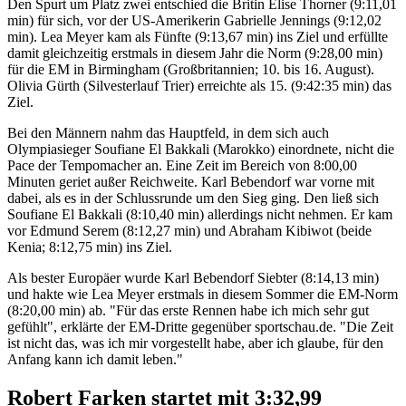
Den Spurt um Platz zwei entschied die Britin Elise Thorner (9:11,01
min) für sich, vor der US-Amerikerin Gabrielle Jennings (9:12,02
min). Lea Meyer kam als Fünfte (9:13,67 min) ins Ziel und erfüllte
damit gleichzeitig erstmals in diesem Jahr die Norm (9:28,00 min)
für die EM in Birmingham (Großbritannien; 10. bis 16. August).
Olivia Gürth (Silvesterlauf Trier) erreichte als 15. (9:42:35 min) das
Ziel.
Bei den Männern nahm das Hauptfeld, in dem sich auch
Olympiasieger Soufiane El Bakkali (Marokko) einordnete, nicht die
Pace der Tempomacher an. Eine Zeit im Bereich von 8:00,00
Minuten geriet außer Reichweite. Karl Bebendorf war vorne mit
dabei, als es in der Schlussrunde um den Sieg ging. Den ließ sich
Soufiane El Bakkali (8:10,40 min) allerdings nicht nehmen. Er kam
vor Edmund Serem (8:12,27 min) und Abraham Kibiwot (beide
Kenia; 8:12,75 min) ins Ziel.
Als bester Europäer wurde Karl Bebendorf Siebter (8:14,13 min)
und hakte wie Lea Meyer erstmals in diesem Sommer die EM-Norm
(8:20,00 min) ab. "Für das erste Rennen habe ich mich sehr gut
gefühlt", erklärte der EM-Dritte gegenüber sportschau.de. "Die Zeit
ist nicht das, was ich mir vorgestellt habe, aber ich glaube, für den
Anfang kann ich damit leben."
Robert Farken startet mit 3:32,99