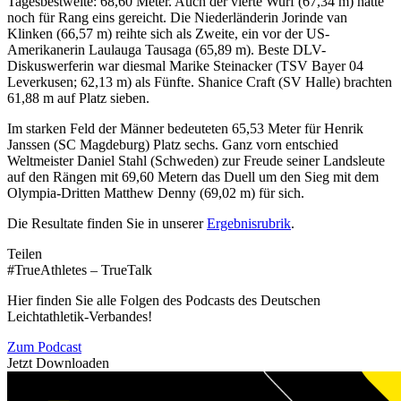
Tagesbestweite: 68,60 Meter. Auch der vierte Wurf (67,34 m) hätte
noch für Rang eins gereicht. Die Niederländerin Jorinde van
Klinken (66,57 m) reihte sich als Zweite, ein vor der US-
Amerikanerin Laulauga Tausaga (65,89 m). Beste DLV-
Diskuswerferin war diesmal Marike Steinacker (TSV Bayer 04
Leverkusen; 62,13 m) als Fünfte. Shanice Craft (SV Halle) brachten
61,88 m auf Platz sieben.
Im starken Feld der Männer bedeuteten 65,53 Meter für Henrik
Janssen (SC Magdeburg) Platz sechs. Ganz vorn entschied
Weltmeister Daniel Stahl (Schweden) zur Freude seiner Landsleute
auf den Rängen mit 69,60 Metern das Duell um den Sieg mit dem
Olympia-Dritten Matthew Denny (69,02 m) für sich.
Die Resultate finden Sie in unserer
Ergebnisrubrik
.
Teilen
#TrueAthletes – TrueTalk
Hier finden Sie alle Folgen des Podcasts des Deutschen
Leichtathletik-Verbandes!
Zum Podcast
Jetzt Downloaden