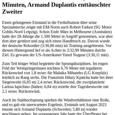
Minuten, Armand Duplantis enttäuschter
Zweiter
Einen gelungenen Einstand in die Freiluftsaison über seine
Spezialstrecke zeigte mit EM-Norm auch Robert Farken (SG Motor
Gohlis-Nord Leipzig). Schon Ende März in Melbourne (Australien)
hatte der 28-Jährige die 1.500 Meter in Angriff genommen, war aber
dort aber gestürzt und zog sich einen Handbruch zu. Davon wurde
der deutsche Rekordler (3:30,80 min) im Training ausgebremst. Vor
diesem Hintergrund lief er als Achter in 3:32,99 Minuten durchs
Ziel. Es gewann der US-Amerikaner Yared Nuguse (3:30,11 min).
Zum Teil böiger Wind begleitete die Sprungdisziplinen. Im engen
Feld der Weitspringerinnen reichten 6,70 Meter mit regulärem
Rückenwind von 1,8 m/sec für Malaika Mihambo (LG Kurpfalz)
letztlich zu Rang sechs. Die Französin Hilary Kpatcha hatte bei ihrer
Siegesweite (6,85 m) 2,4 m/sec Rückenwind, die zweiplatzierte
Larissa Iapichino (Italien; 6,84 m) erzielte ihre Tagesbestweite mit
2,1 m/sec Rückenwind.
Auch im Stabhochsprung spielten die Windverhältnisse eine Rolle,
und es gab ein unerwartetes Ergebnis. Erstmals seit August 2023
musste sich Armand Duplantis (Schweden; 5,80 m) wieder
geschlagen geben. Im vergangenen Jahr hatte der Überflieger bei