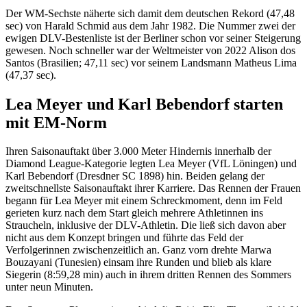
Der WM-Sechste näherte sich damit dem deutschen Rekord (47,48
sec) von Harald Schmid aus dem Jahr 1982. Die Nummer zwei der
ewigen DLV-Bestenliste ist der Berliner schon vor seiner Steigerung
gewesen. Noch schneller war der Weltmeister von 2022 Alison dos
Santos (Brasilien; 47,11 sec) vor seinem Landsmann Matheus Lima
(47,37 sec).
Lea Meyer und Karl Bebendorf starten
mit EM-Norm
Ihren Saisonauftakt über 3.000 Meter Hindernis innerhalb der
Diamond League-Kategorie legten Lea Meyer (VfL Löningen) und
Karl Bebendorf (Dresdner SC 1898) hin. Beiden gelang der
zweitschnellste Saisonauftakt ihrer Karriere. Das Rennen der Frauen
begann für Lea Meyer mit einem Schreckmoment, denn im Feld
gerieten kurz nach dem Start gleich mehrere Athletinnen ins
Straucheln, inklusive der DLV-Athletin. Die ließ sich davon aber
nicht aus dem Konzept bringen und führte das Feld der
Verfolgerinnen zwischenzeitlich an. Ganz vorn drehte Marwa
Bouzayani (Tunesien) einsam ihre Runden und blieb als klare
Siegerin (8:59,28 min) auch in ihrem dritten Rennen des Sommers
unter neun Minuten.