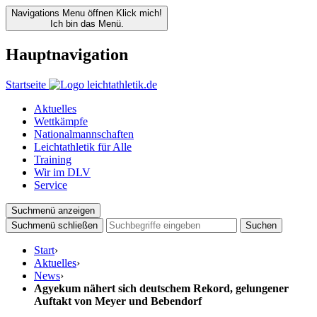
Navigations Menu öffnen
Klick mich!
Ich bin das Menü.
Hauptnavigation
Startseite
Aktuelles
Wettkämpfe
Nationalmannschaften
Leichtathletik für Alle
Training
Wir im DLV
Service
Suchmenü anzeigen
Suchmenü schließen
Suchen
Start
›
Aktuelles
›
News
›
Agyekum nähert sich deutschem Rekord, gelungener
Auftakt von Meyer und Bebendorf