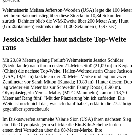
Weltmeisterin Melissa Jefferson-Wooden (USA) legte die 100 Meter
bei ihrem Saisoneinstieg über diese Strecke in 10,84 Sekunden
zurück. Dahinter blieb die WM-Zweite über 200 Meter Amy Hunt
(Großbritannien) erstmals unter 11,00-Sekunden (10,97 sec).
Jessica Schilder haut nächste Top-Weite
raus
Mit 20,89 Metern gelang Freiluft-Weltmeisterin Jessica Schilder
(Niederlande) nach ihrem ersten 21-Meter-Stoß (21,09 m) in Keqiao
(China) die nächste Top-Weite. Hallen-Weltmeisterin Chase Jackson
(USA; 19,91 m) kratzte an der 20-Meter-Marke und lag nur zwei
Zentimeter vor Sarah Mitton (Kanada; 19,89 m). Hinter diesem Duo
lag wieder ein Meter bis zur Schwedin Fanny Roos (18,90 m).
Olympiasiegerin Yemisi Mabry (MTG Mannheim) kam mit 18,79
Meter auf Rang fünf. "Mit der Platzierung bin ich zufrieden. Die
Weite ist noch nicht das, was ich drauf habe", erklärte die 27-Jährige
gegenüber sportschau.de.
Im Diskuswerfen sammelte Valarie Sion (USA) ihren nächsten Sieg
ein. Die Olympiasiegerin schickte die Ein-Kilo-Scheibe in den
ersten drei Versuchen über die 68-Meter-Marke. Ihre