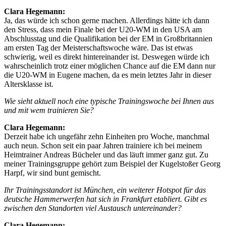
Clara Hegemann:
Ja, das würde ich schon gerne machen. Allerdings hätte ich dann
den Stress, dass mein Finale bei der U20-WM in den USA am
Abschlusstag und die Qualifikation bei der EM in Großbritannien
am ersten Tag der Meisterschaftswoche wäre. Das ist etwas
schwierig, weil es direkt hintereinander ist. Deswegen würde ich
wahrscheinlich trotz einer möglichen Chance auf die EM dann nur
die U20-WM in Eugene machen, da es mein letztes Jahr in dieser
Altersklasse ist.
Wie sieht aktuell noch eine typische Trainingswoche bei Ihnen aus
und mit wem trainieren Sie?
Clara Hegemann:
Derzeit habe ich ungefähr zehn Einheiten pro Woche, manchmal
auch neun. Schon seit ein paar Jahren trainiere ich bei meinem
Heimtrainer Andreas Bücheler und das läuft immer ganz gut. Zu
meiner Trainingsgruppe gehört zum Beispiel der Kugelstoßer Georg
Harpf, wir sind bunt gemischt.
Ihr Trainingsstandort ist München, ein weiterer Hotspot für das
deutsche Hammerwerfen hat sich in Frankfurt etabliert. Gibt es
zwischen den Standorten viel Austausch untereinander?
Clara Hegemann: