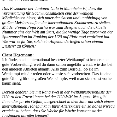
Das Besondere der Junioren-Gala in Mannheim ist, dass die
Veranstaltung für Nachwuchsathleten eine der wenigen
Möglichkeiten bietet, sich unter der Saison und unabhängig von
großen Meisterschaften der internationalen Konkurrenz zu stellen.
Mit der Finnin Pinja Kärhä war zum Beispiel auch die aktuelle
Nummer eins der Welt am Start, die Sie wenige Tage zuvor von der
Spitzenposition im Ranking der U20 auf Platz zwei verdrängt hat.
Wie war es für Sie, solch ein Aufeinandertreffen schon einmal
„testen“ zu können?
Clara Hegemann:
Ich finde, so ein international besetzter Wettkampf ist immer eine
gute Vorbereitung, weil du dann schon ungefähr weißt, wie das bei
den anderen Athleten abläuft. Also zum Beispiel, ob sie im
Wettkampf mit dir reden oder wie sie sich vorbereiten. Das ist eine
gute Übung für die großen Wettkämpfe, weil man sich sonst vorher
kaum sieht.
Derzeit gehören Sie mit Rang zwei in der Weltjahresbestenliste der
U20 zu den Favoritinnen bei der U20-WM im August. Was gibt
Ihnen das für ein Gefühl, ausgerechnet in dem Jahr mit solch einem
internationalen Höhepunkt in Ihrer Altersklasse ein so hohes Niveau
erreicht zu haben, dass Sie Woche für Woche konstant starke
Leistungen abrufen können?