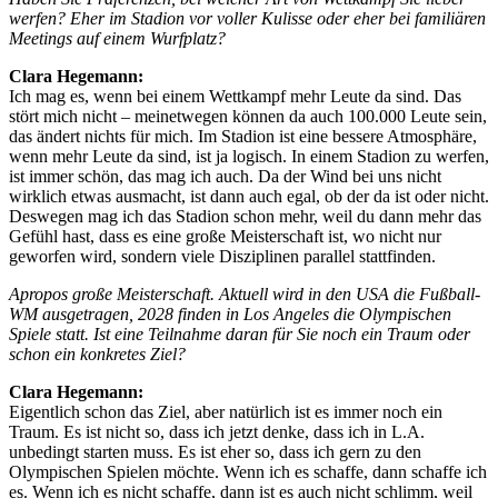
werfen? Eher im Stadion vor voller Kulisse oder eher bei familiären
Meetings auf einem Wurfplatz?
Clara Hegemann:
Ich mag es, wenn bei einem Wettkampf mehr Leute da sind. Das
stört mich nicht – meinetwegen können da auch 100.000 Leute sein,
das ändert nichts für mich. Im Stadion ist eine bessere Atmosphäre,
wenn mehr Leute da sind, ist ja logisch. In einem Stadion zu werfen,
ist immer schön, das mag ich auch. Da der Wind bei uns nicht
wirklich etwas ausmacht, ist dann auch egal, ob der da ist oder nicht.
Deswegen mag ich das Stadion schon mehr, weil du dann mehr das
Gefühl hast, dass es eine große Meisterschaft ist, wo nicht nur
geworfen wird, sondern viele Disziplinen parallel stattfinden.
Apropos große Meisterschaft. Aktuell wird in den USA die Fußball-
WM ausgetragen, 2028 finden in Los Angeles die Olympischen
Spiele statt. Ist eine Teilnahme daran für Sie noch ein Traum oder
schon ein konkretes Ziel?
Clara Hegemann:
Eigentlich schon das Ziel, aber natürlich ist es immer noch ein
Traum. Es ist nicht so, dass ich jetzt denke, dass ich in L.A.
unbedingt starten muss. Es ist eher so, dass ich gern zu den
Olympischen Spielen möchte. Wenn ich es schaffe, dann schaffe ich
es. Wenn ich es nicht schaffe, dann ist es auch nicht schlimm, weil