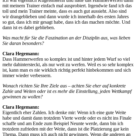
Ich war eigentlich Kugelstoßerin und hatte das Hammerwerfen dann
mit meinem Trainer einfach mal ausprobiert. Irgendwie fand ich das
toll und mein Trainer meinte, dass es auch gut aussieht. Also sind
wir drangeblieben und dann wurde ich innerhalb des ersten Jahres
so gut, dass ich mir gesagt habe, dass ich das machen möchte. Und
dann ist es dabei geblieben.
Was macht für Sie die Faszination an der Disziplin aus, was lieben
Sie daran besonders?
Clara Hegemann:
Dass Hammerwerfen so komplex ist und hinter jedem Wurf so viel
mehr dahintersteckt, als nur weit zu werfen. Weil es so sehr komplex
ist, kann man es nie wirklich richtig perfekt hinbekommen und sich
immer wieder verbessern.
Wonach richten Sie Ihre Ziele aus – achten Sie eher auf konkrete
Zahle und Weiten oder ist es mehr die Einstellung, jeden Wettkampf
gewinnen zu wollen?
Clara Hegemann:
Eigentlich eher Zahlen. Ich denke mir: Wenn ich eine gute Weite
habe und damit dann trotzdem Vierte werde oder es nicht ins Finale
schaffe und am Ende zum Beispiel Neunte werde, dann bin ich
trotzdem zufrieden mit der Weite, dann ist die Platzierung gar kein
Thema. Dann muss ich auch nicht gewinnen. Wenn die anderen an