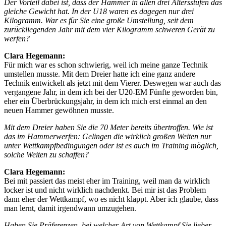
Der Vorteil dabei ist, dass der Hammer in allen drei Altersstufen das
gleiche Gewicht hat. In der U18 waren es dagegen nur drei
Kilogramm. War es für Sie eine große Umstellung, seit dem
zurückliegenden Jahr mit dem vier Kilogramm schweren Gerät zu
werfen?
Clara Hegemann:
Für mich war es schon schwierig, weil ich meine ganze Technik
umstellen musste. Mit dem Dreier hatte ich eine ganz andere
Technik entwickelt als jetzt mit dem Vierer. Deswegen war auch das
vergangene Jahr, in dem ich bei der U20-EM Fünfte geworden bin,
eher ein Überbrückungsjahr, in dem ich mich erst einmal an den
neuen Hammer gewöhnen musste.
Mit dem Dreier haben Sie die 70 Meter bereits übertroffen. Wie ist
das im Hammerwerfen: Gelingen die wirklich großen Weiten nur
unter Wettkampfbedingungen oder ist es auch im Training möglich,
solche Weiten zu schaffen?
Clara Hegemann:
Bei mit passiert das meist eher im Training, weil man da wirklich
locker ist und nicht wirklich nachdenkt. Bei mir ist das Problem
dann eher der Wettkampf, wo es nicht klappt. Aber ich glaube, dass
man lernt, damit irgendwann umzugehen.
Haben Sie Präferenzen, bei welcher Art von Wettkampf Sie lieber