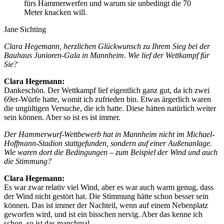
fürs Hammerwerfen und warum sie unbedingt die 70
Meter knacken will.
Jane Sichting
Clara Hegemann, herzlichen Glückwunsch zu Ihrem Sieg bei der
Bauhaus Junioren-Gala in Mannheim. Wie lief der Wettkampf für
Sie?
Clara Hegemann:
Dankeschön. Der Wettkampf lief eigentlich ganz gut, da ich zwei
69er-Würfe hatte, womit ich zufrieden bin. Etwas ärgerlich waren
die ungültigen Versuche, die ich hatte. Diese hätten natürlich weiter
sein können. Aber so ist es ist immer.
Der Hammerwurf-Wettbewerb hat in Mannheim nicht im Michael-
Hoffmann-Stadion stattgefunden, sondern auf einer Außenanlage.
Wie waren dort die Bedingungen – zum Beispiel der Wind und auch
die Stimmung?
Clara Hegemann:
Es war zwar relativ viel Wind, aber es war auch warm genug, dass
der Wind nicht gestört hat. Die Stimmung hätte schon besser sein
können. Das ist immer der Nachteil, wenn auf einem Nebenplatz
geworfen wird, und ist ein bisschen nervig. Aber das kenne ich
schon, so ist das manchmal.