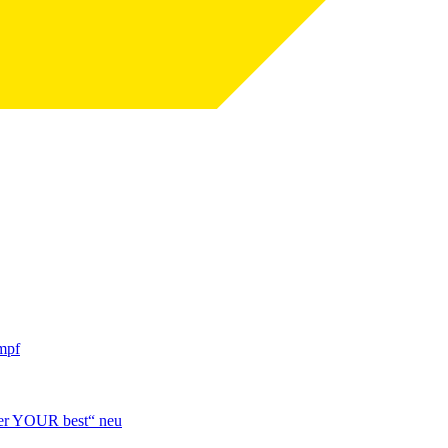
mpf
over YOUR best“ neu