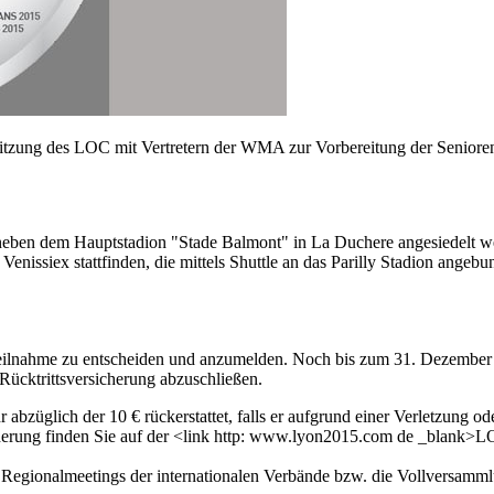
zung des LOC mit Vertretern der WMA zur Vorbereitung der Senioren
 neben dem Hauptstadion "Stade Balmont" in La Duchere angesiedelt w
Venissiex stattfinden, die mittels Shuttle an das Parilly Stadion ange
ine Teilnahme zu entscheiden und anzumelden. Noch bis zum 31. Dezemb
Rücktrittsversicherung abzuschließen.
bzüglich der 10 € rückerstattet, falls er aufgrund einer Verletzung o
icherung finden Sie auf der <link http: www.lyon2015.com de _blank
 Regionalmeetings der internationalen Verbände bzw. die Vollversamml