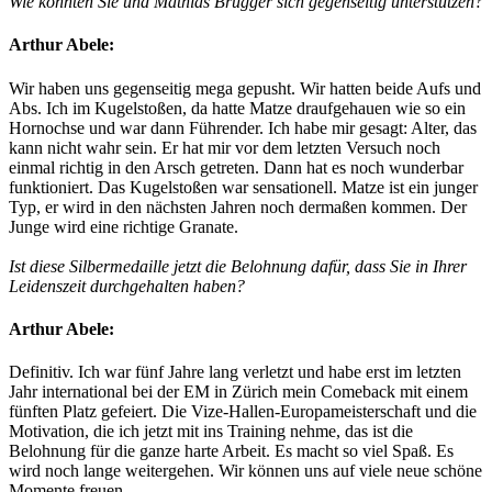
Wie konnten Sie und Mathias Brugger sich gegenseitig unterstützen?
Arthur Abele:
Wir haben uns gegenseitig mega gepusht. Wir hatten beide Aufs und
Abs. Ich im Kugelstoßen, da hatte Matze draufgehauen wie so ein
Hornochse und war dann Führender. Ich habe mir gesagt: Alter, das
kann nicht wahr sein. Er hat mir vor dem letzten Versuch noch
einmal richtig in den Arsch getreten. Dann hat es noch wunderbar
funktioniert. Das Kugelstoßen war sensationell. Matze ist ein junger
Typ, er wird in den nächsten Jahren noch dermaßen kommen. Der
Junge wird eine richtige Granate.
Ist diese Silbermedaille jetzt die Belohnung dafür, dass Sie in Ihrer
Leidenszeit durchgehalten haben?
Arthur Abele:
Definitiv. Ich war fünf Jahre lang verletzt und habe erst im letzten
Jahr international bei der EM in Zürich mein Comeback mit einem
fünften Platz gefeiert. Die Vize-Hallen-Europameisterschaft und die
Motivation, die ich jetzt mit ins Training nehme, das ist die
Belohnung für die ganze harte Arbeit. Es macht so viel Spaß. Es
wird noch lange weitergehen. Wir können uns auf viele neue schöne
Momente freuen.