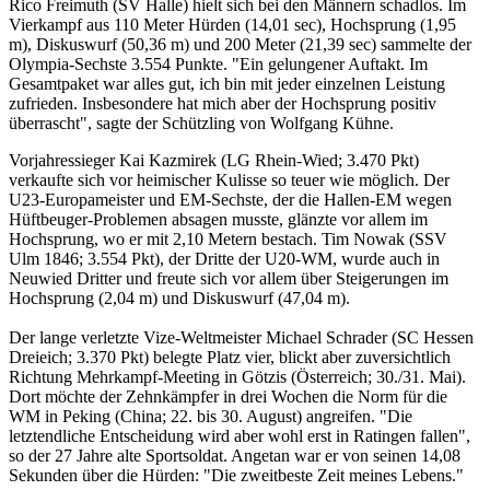
Rico Freimuth (SV Halle) hielt sich bei den Männern schadlos. Im
Vierkampf aus 110 Meter Hürden (14,01 sec), Hochsprung (1,95
m), Diskuswurf (50,36 m) und 200 Meter (21,39 sec) sammelte der
Olympia-Sechste 3.554 Punkte. "Ein gelungener Auftakt. Im
Gesamtpaket war alles gut, ich bin mit jeder einzelnen Leistung
zufrieden. Insbesondere hat mich aber der Hochsprung positiv
überrascht", sagte der Schützling von Wolfgang Kühne.
Vorjahressieger Kai Kazmirek (LG Rhein-Wied; 3.470 Pkt)
verkaufte sich vor heimischer Kulisse so teuer wie möglich. Der
U23-Europameister und EM-Sechste, der die Hallen-EM wegen
Hüftbeuger-Problemen absagen musste, glänzte vor allem im
Hochsprung, wo er mit 2,10 Metern bestach. Tim Nowak (SSV
Ulm 1846; 3.554 Pkt), der Dritte der U20-WM, wurde auch in
Neuwied Dritter und freute sich vor allem über Steigerungen im
Hochsprung (2,04 m) und Diskuswurf (47,04 m).
Der lange verletzte Vize-Weltmeister Michael Schrader (SC Hessen
Dreieich; 3.370 Pkt) belegte Platz vier, blickt aber zuversichtlich
Richtung Mehrkampf-Meeting in Götzis (Österreich; 30./31. Mai).
Dort möchte der Zehnkämpfer in drei Wochen die Norm für die
WM in Peking (China; 22. bis 30. August) angreifen. "Die
letztendliche Entscheidung wird aber wohl erst in Ratingen fallen",
so der 27 Jahre alte Sportsoldat. Angetan war er von seinen 14,08
Sekunden über die Hürden: "Die zweitbeste Zeit meines Lebens."