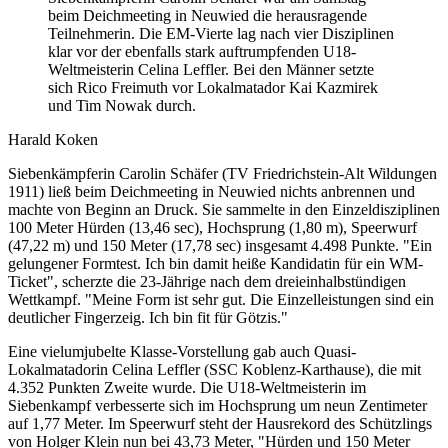
beim Deichmeeting in Neuwied die herausragende
Teilnehmerin. Die EM-Vierte lag nach vier Disziplinen
klar vor der ebenfalls stark auftrumpfenden U18-
Weltmeisterin Celina Leffler. Bei den Männer setzte
sich Rico Freimuth vor Lokalmatador Kai Kazmirek
und Tim Nowak durch.
Harald Koken
Siebenkämpferin Carolin Schäfer (TV Friedrichstein-Alt Wildungen
1911) ließ beim Deichmeeting in Neuwied nichts anbrennen und
machte von Beginn an Druck. Sie sammelte in den Einzeldisziplinen
100 Meter Hürden (13,46 sec), Hochsprung (1,80 m), Speerwurf
(47,22 m) und 150 Meter (17,78 sec) insgesamt 4.498 Punkte. "Ein
gelungener Formtest. Ich bin damit heiße Kandidatin für ein WM-
Ticket", scherzte die 23-Jährige nach dem dreieinhalbstündigen
Wettkampf. "Meine Form ist sehr gut. Die Einzelleistungen sind ein
deutlicher Fingerzeig. Ich bin fit für Götzis."
Eine vielumjubelte Klasse-Vorstellung gab auch Quasi-
Lokalmatadorin Celina Leffler (SSC Koblenz-Karthause), die mit
4.352 Punkten Zweite wurde. Die U18-Weltmeisterin im
Siebenkampf verbesserte sich im Hochsprung um neun Zentimeter
auf 1,77 Meter. Im Speerwurf steht der Hausrekord des Schützlings
von Holger Klein nun bei 43,73 Meter, "Hürden und 150 Meter