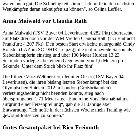
waren auch gut. Die Schnelligkeit stimmt. Ich hoffe in den nächsten
Wettkämpfen daran anknüpfen zu können", so Celina Leffler.
Anna Maiwald vor Claudia Rath
Anna Maiwald (TSV Bayer 04 Leverkusen; 4.282 Pkt) überraschte
auf Platz drei noch vor der WM-Vierten Claudia Rath (LG Eintracht
Frankfurt; 4.207 Pkt). Den besten Start erwischte naturgemäß Cindy
Roleder (LAZ im SC DHfK Leipzig), die in ihre zweite Saison als
Siebenkämpferin einstieg und über 100 Meter Hürden 13,23
Sekunden vorlegte - bei einem Gegenwind von 1,6 Metern pro
Sekunde. Unter dem Strich blieb ihr Platz fünf.
Die frühere Vize-Weltmeisterin Jennifer Oeser (TSV Bayer 04
Leverkusen), die ihren bislang letzten Siebenkampf bei den
Olympischen Spielen 2012 in London (Großbritannien)
verletzungsbedingt nicht beenden konnte, stieg nach
übersprungenen 1,71 Meter aus. „Eine reine Vorsichtsmaßnahme
aufgrund einer Fersenprellung“, gab die 31-Jährige aber
Entwarnung. "Ich hoffe in der nächsten Woche mein Training wie
gewohnt fortsetzen zu können."
Gutes Gesamtpaket bei Rico Freimuth