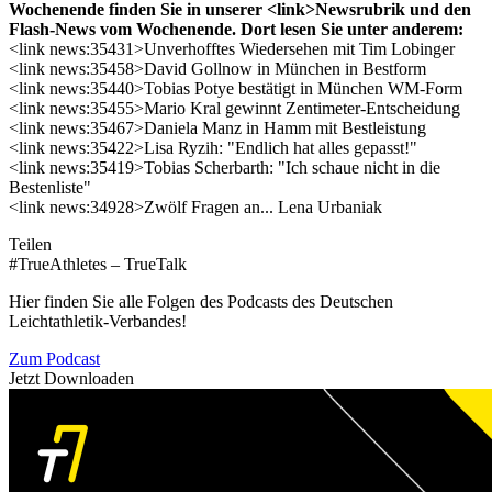
Wochenende finden Sie in unserer <link>Newsrubrik und den
Flash-News vom Wochenende. Dort lesen Sie unter anderem:
<link news:35431>Unverhofftes Wiedersehen mit Tim Lobinger
<link news:35458>David Gollnow in München in Bestform
<link news:35440>Tobias Potye bestätigt in München WM-Form
<link news:35455>Mario Kral gewinnt Zentimeter-Entscheidung
<link news:35467>Daniela Manz in Hamm mit Bestleistung
<link news:35422>Lisa Ryzih: "Endlich hat alles gepasst!"
<link news:35419>Tobias Scherbarth: "Ich schaue nicht in die
Bestenliste"
<link news:34928>Zwölf Fragen an... Lena Urbaniak
Teilen
#TrueAthletes – TrueTalk
Hier finden Sie alle Folgen des Podcasts des Deutschen
Leichtathletik-Verbandes!
Zum Podcast
Jetzt Downloaden