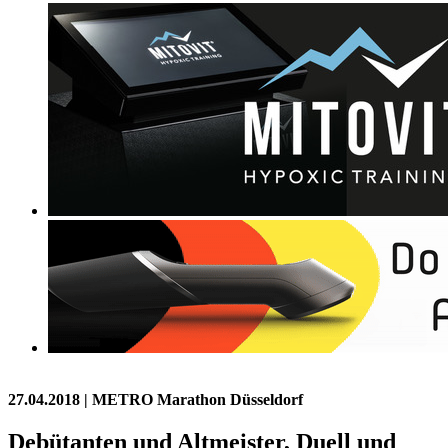
27.04.2018
| METRO Marathon Düsseldorf
Debütanten und Altmeister, Duell und