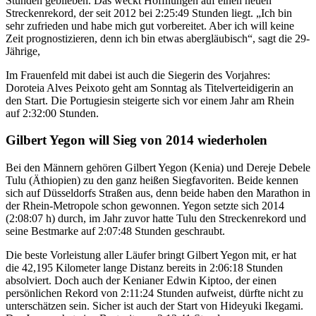
Stunden geblieben. Das weckt Hoffnungen auf einen neuen
Streckenrekord, der seit 2012 bei 2:25:49 Stunden liegt. „Ich bin
sehr zufrieden und habe mich gut vorbereitet. Aber ich will keine
Zeit prognostizieren, denn ich bin etwas abergläubisch“, sagt die 29-
Jährige,
Im Frauenfeld mit dabei ist auch die Siegerin des Vorjahres:
Doroteia Alves Peixoto geht am Sonntag als Titelverteidigerin an
den Start. Die Portugiesin steigerte sich vor einem Jahr am Rhein
auf 2:32:00 Stunden.
Gilbert Yegon will Sieg von 2014 wiederholen
Bei den Männern gehören Gilbert Yegon (Kenia) und Dereje Debele
Tulu (Äthiopien) zu den ganz heißen Siegfavoriten. Beide kennen
sich auf Düsseldorfs Straßen aus, denn beide haben den Marathon in
der Rhein-Metropole schon gewonnen. Yegon setzte sich 2014
(2:08:07 h) durch, im Jahr zuvor hatte Tulu den Streckenrekord und
seine Bestmarke auf 2:07:48 Stunden geschraubt.
Die beste Vorleistung aller Läufer bringt Gilbert Yegon mit, er hat
die 42,195 Kilometer lange Distanz bereits in 2:06:18 Stunden
absolviert. Doch auch der Kenianer Edwin Kiptoo, der einen
persönlichen Rekord von 2:11:24 Stunden aufweist, dürfte nicht zu
unterschätzen sein. Sicher ist auch der Start von Hideyuki Ikegami.