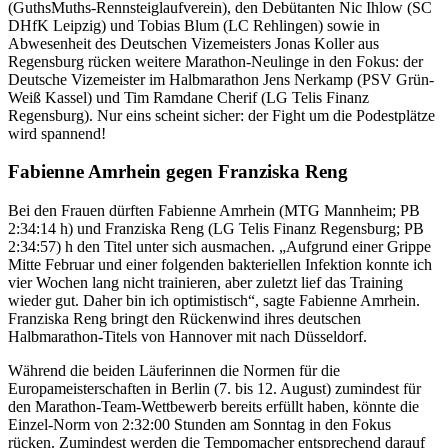
(GuthsMuths-Rennsteiglaufverein), den Debütanten Nic Ihlow (SC
DHfK Leipzig) und Tobias Blum (LC Rehlingen) sowie in
Abwesenheit des Deutschen Vizemeisters Jonas Koller aus
Regensburg rücken weitere Marathon-Neulinge in den Fokus: der
Deutsche Vizemeister im Halbmarathon Jens Nerkamp (PSV Grün-
Weiß Kassel) und Tim Ramdane Cherif (LG Telis Finanz
Regensburg). Nur eins scheint sicher: der Fight um die Podestplätze
wird spannend!
Fabienne Amrhein gegen Franziska Reng
Bei den Frauen dürften Fabienne Amrhein (MTG Mannheim; PB
2:34:14 h) und Franziska Reng (LG Telis Finanz Regensburg; PB
2:34:57) h den Titel unter sich ausmachen. „Aufgrund einer Grippe
Mitte Februar und einer folgenden bakteriellen Infektion konnte ich
vier Wochen lang nicht trainieren, aber zuletzt lief das Training
wieder gut. Daher bin ich optimistisch“, sagte Fabienne Amrhein.
Franziska Reng bringt den Rückenwind ihres deutschen
Halbmarathon-Titels von Hannover mit nach Düsseldorf.
Während die beiden Läuferinnen die Normen für die
Europameisterschaften in Berlin (7. bis 12. August) zumindest für
den Marathon-Team-Wettbewerb bereits erfüllt haben, könnte die
Einzel-Norm von 2:32:00 Stunden am Sonntag in den Fokus
rücken. Zumindest werden die Tempomacher entsprechend darauf