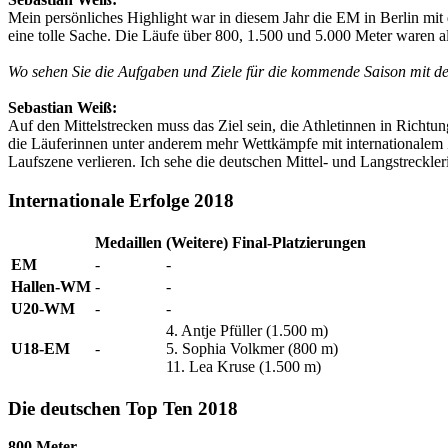
Mein persönliches Highlight war in diesem Jahr die EM in Berlin mit 
eine tolle Sache. Die Läufe über 800, 1.500 und 5.000 Meter waren al
Wo sehen Sie die Aufgaben und Ziele für die kommende Saison mit 
Sebastian Weiß:
Auf den Mittelstrecken muss das Ziel sein, die Athletinnen in Richt
die Läuferinnen unter anderem mehr Wettkämpfe mit internationalem
Laufszene verlieren. Ich sehe die deutschen Mittel- und Langstreckle
Internationale Erfolge 2018
Medaillen
(Weitere) Final-Platzierungen
EM
-
-
Hallen-WM
-
-
U20-WM
-
-
4. Antje Pfüller (1.500 m)
U18-EM
-
5. Sophia Volkmer (800 m)
11. Lea Kruse (1.500 m)
Die deutschen Top Ten 2018
800 Meter