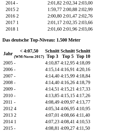
2014
-
2:01,82
2:02,34
2:03,00
2015
2
1:59,77
2:00,88
2:02,99
2016
2
2:00,80
2:01,47
2:02,76
2017
1
2:01,17
2:02,35
2:03,66
2018
1
2:01,60
2:01,96
2:03,06
Das deutsche Top-Niveau: 1.500 Meter
< 4:07,50
Schnitt
Schnitt
Schnitt
Jahr
Top 3
Top 5
Top 10
(WM-Norm 2017)
2005
-
4:10,87
4:12,95
4:18,09
2006
-
4:15,14
4:16,91
4:20,16
2007
-
4:14,40
4:15,99
4:18,84
2008
-
4:14,40
4:16,26
4:18,79
2009
-
4:14,51
4:15,21
4:17,33
2010
-
4:13,85
4:15,15
4:17,26
2011
-
4:08,49
4:09,97
4:13,77
2012
4
4:05,34
4:06,95
4:10,95
2013
2
4:07,01
4:08,66
4:11,40
2014
1
4:07,23
4:08,41
4:10,53
2015
-
4:08,81
4:09,27
4:11,50