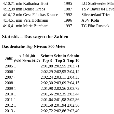
4:10,71 min
Katharina Trost
1995
LG Stadtwerke Mü
4:12,39 min
Denise Krebs
1987
TSV Bayer 04 Leve
4:14,12 min
Gesa Felicitas Krause
1992
Silvesterlauf Trier
4:14,51 min
Vera Hoffmann
1996
ASV Köln
4:16,41 min
Marie Burchard
1997
TC Fiko Rostock
Statistik – Das sagen die Zahlen
Das deutsche Top-Niveau: 800 Meter
< 2:01,00
Schnitt
Schnitt
Schnitt
Jahr
Top 3
Top 5
Top 10
(WM-Norm 2017)
2005
1
2:01,88
2:02,55
2:03,71
2006
1
2:02,29
2:02,95
2:04,12
2007
-
2:02,24
2:03,11
2:04,33
2008
1
2:02,30
2:03,09
2:04,15
2009
1
2:01,98
2:02,56
2:03,72
2010
1
2:01,56
2:02,35
2:03,44
2011
1
2:01,64
2:01,98
2:02,86
2012
1
2:01,58
2:01,94
2:02,56
2013
-
2:02,72
2:02,86
2:03,40