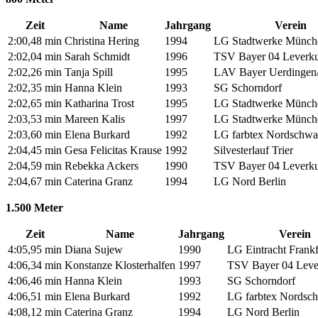
Zeit
Name
Jahrgang
Verein
2:00,48 min
Christina Hering
1994
LG Stadtwerke Münch
2:02,04 min
Sarah Schmidt
1996
TSV Bayer 04 Leverk
2:02,26 min
Tanja Spill
1995
LAV Bayer Uerdingen
2:02,35 min
Hanna Klein
1993
SG Schorndorf
2:02,65 min
Katharina Trost
1995
LG Stadtwerke Münch
2:03,53 min
Mareen Kalis
1997
LG Stadtwerke Münch
2:03,60 min
Elena Burkard
1992
LG farbtex Nordschwa
2:04,45 min
Gesa Felicitas Krause
1992
Silvesterlauf Trier
2:04,59 min
Rebekka Ackers
1990
TSV Bayer 04 Leverk
2:04,67 min
Caterina Granz
1994
LG Nord Berlin
1.500 Meter
Zeit
Name
Jahrgang
Verein
4:05,95 min
Diana Sujew
1990
LG Eintracht Frankf
4:06,34 min
Konstanze Klosterhalfen
1997
TSV Bayer 04 Leve
4:06,46 min
Hanna Klein
1993
SG Schorndorf
4:06,51 min
Elena Burkard
1992
LG farbtex Nordsc
4:08,12 min
Caterina Granz
1994
LG Nord Berlin