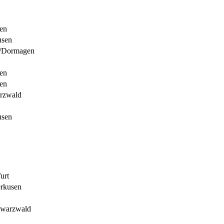
en
usen
/Dormagen
en
en
rzwald
usen
urt
rkusen
hwarzwald