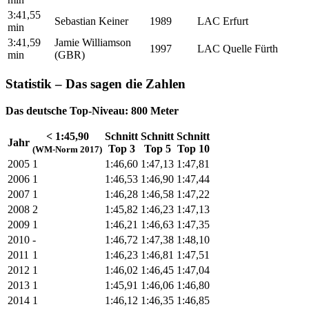
3:41,55
Sebastian Keiner
1989
LAC Erfurt
min
3:41,59
Jamie Williamson
1997
LAC Quelle Fürth
min
(GBR)
Statistik – Das sagen die Zahlen
Das deutsche Top-Niveau: 800 Meter
< 1:45,90
Schnitt
Schnitt
Schnitt
Jahr
Top 3
Top 5
Top 10
(WM-Norm 2017)
2005
1
1:46,60
1:47,13
1:47,81
2006
1
1:46,53
1:46,90
1:47,44
2007
1
1:46,28
1:46,58
1:47,22
2008
2
1:45,82
1:46,23
1:47,13
2009
1
1:46,21
1:46,63
1:47,35
2010
-
1:46,72
1:47,38
1:48,10
2011
1
1:46,23
1:46,81
1:47,51
2012
1
1:46,02
1:46,45
1:47,04
2013
1
1:45,91
1:46,06
1:46,80
2014
1
1:46,12
1:46,35
1:46,85