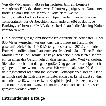
Was die WM angeht, gibt es im nächsten Jahr ein komplett
verändertes Bild, das durch zwei Faktoren geprägt wird. Zum einen
findet sie am Ende des Jahres in Doha statt. Das ist
trainingsmethodisch zu berücksichtigen, zudem müssen wir die
Temperaturen vor Ort beachten. Zum anderen gibt es das neue
Rankingverfahren der IAAF, das sicherlich auch die Meeting-Kultur
verändern wird.
Die Zielsetzung insgesamt möchte ich differenziert betrachten. Über
800 Meter wünschen wir uns, dass der Einzug ins Halbfinale
geschafft wird. Über 1.500 Meter gilt es, das seit 2012 vorhandene
Potenzial endlich einmal auszureizen. Ich denke da an Timo Benitz,
Marius Probst und Homiyu Tesfaye. Ich habe in den letzten Jahren
ein bisschen das Gefühl gehabt, dass sie sich unter Wert verkaufen.
Sie haben noch nicht das ganz große Ding gemacht, das eigentlich
gelingen könnte, wenn alles passt. Wir werden aber aus 2018
trainingsmethodische und individuelle Konsequenzen ziehen. Denn
natürlich sind die Ergebnisse mitunter erklärbar. Es ist nicht so, dass
man nicht weiß, woher es kam. Es gibt bei jedem Einzelnen aber
auch im Großen und Ganzen Punkte, die im nächsten Jahr besser
gemacht werden können.
Internationale Erfolge