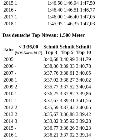
2015
1
1:46,50
1:46,94
1:47,50
2016
-
1:46,40
1:46,51
1:46,77
2017
1
1:46,00
1:46,40
1:47,05
2018
1
1:45,95
1:46,35
1:47,03
Das deutsche Top-Niveau: 1.500 Meter
< 3:36,00
Schnitt
Schnitt
Schnitt
Jahr
Top 3
Top 5
Top 10
(
)
WM-Norm 2017
2005
-
3:40,68
3:40,99
3:41,79
2006
-
3:38,86
3:39,33
3:40,78
2007
-
3:37,76
3:38,61
3:40,05
2008
1
3:37,02
3:38,27
3:40,02
2009
2
3:35,77
3:37,52
3:40,04
2010
1
3:36,25
3:37,82
3:39,86
2011
1
3:37,67
3:39,31
3:41,56
2012
2
3:35,59
3:37,42
3:40,05
2013
2
3:35,67
3:36,88
3:39,42
2014
3
3:33,82
3:35,92
3:39,28
2015
-
3:36,77
3:38,26
3:40,23
2016
1
3:36,21
3:37,02
3:39,14