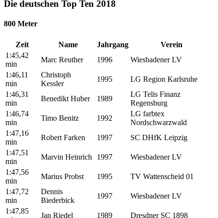
Die deutschen Top Ten 2018
800 Meter
Zeit
Name
Jahrgang
Verein
1:45,42
Marc Reuther
1996
Wiesbadener LV
min
1:46,11
Christoph
1995
LG Region Karlsruhe
min
Kessler
1:46,31
LG Telis Finanz
Benedikt Huber
1989
min
Regensburg
1:46,74
LG farbtex
Timo Benitz
1992
min
Nordschwarzwald
1:47,16
Robert Farken
1997
SC DHfK Leipzig
min
1:47,51
Marvin Heinrich
1997
Wiesbadener LV
min
1:47,56
Marius Probst
1995
TV Wattenscheid 01
min
1:47,72
Dennis
1997
Wiesbadener LV
min
Biederbick
1:47,85
Jan Riedel
1989
Dresdner SC 1898