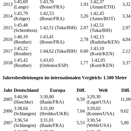
1:45,69
1:43,76
1:42,37
2013
1,93
3,32
(Lange)
(Bosse/FRA)
(Aman/ETH)
1:45,79
1:42,53
1:42,45
2014
3,26
3,34
(Krüger)
(Bosse/FRA)
(Amos/BOT)
1:45,48
1:42,51
2015
1:42,51 (Tuka/BIH)
2,97
2,97
(Schembera)
(Tuka/BIH)
1:46,19
1:43,41
1:42,15
2016
2,78
4,04
(Reuther)
(Bosse/FRA)
(Rudisha/KEN)
1:45,22
1:43,10
2017
1:44,62 (Tuka/BIH)
0,60
2,12
(Reuther)
(Korir/KEN)
1:45,42
1:43,65
1:42,05
2018
1,77
3,37
(Reuther)
(Ordonez/ESP)
(Korir/KEN)
Jahresbestleistungen im internationalen Vergleich: 1.500 Meter
Jahr
Deutschland
Europa
Diff.
Welt
Diff.
3:40,96
3:30,80
3:29,30
2005
9,59
11,09
(Haschke)
(Baala/FRA)
(Lagat/USA)
3:38,04
3:31,00
3:29,02
2006
7,04
9,02
(Schlangen)
(Heshko/UKR)
(Komen/USA)
3:36,54
3:31,01
3:30,54
2007
5,53
5,00
(Schlangen)
(Baala/FRA)
(Webb/USA)