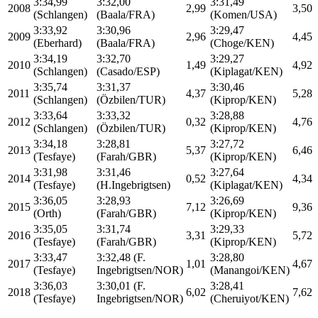
3:34,99
3:32,00
3:31,49
2008
2,99
3,50
(Schlangen)
(Baala/FRA)
(Komen/USA)
3:33,92
3:30,96
3:29,47
2009
2,96
4,45
(Eberhard)
(Baala/FRA)
(Choge/KEN)
3:34,19
3:32,70
3:29,27
2010
1,49
4,92
(Schlangen)
(Casado/ESP)
(Kiplagat/KEN)
3:35,74
3:31,37
3:30,46
2011
4,37
5,28
(Schlangen)
(Özbilen/TUR)
(Kiprop/KEN)
3:33,64
3:33,32
3:28,88
2012
0,32
4,76
(Schlangen)
(Özbilen/TUR)
(Kiprop/KEN)
3:34,18
3:28,81
3:27,72
2013
5,37
6,46
(Tesfaye)
(Farah/GBR)
(Kiprop/KEN)
3:31,98
3:31,46
3:27,64
2014
0,52
4,34
(Tesfaye)
(H.Ingebrigtsen)
(Kiplagat/KEN)
3:36,05
3:28,93
3:26,69
2015
7,12
9,36
(Orth)
(Farah/GBR)
(Kiprop/KEN)
3:35,05
3:31,74
3:29,33
2016
3,31
5,72
(Tesfaye)
(Farah/GBR)
(Kiprop/KEN)
3:33,47
3:32,48 (F.
3:28,80
2017
1,01
4,67
(Tesfaye)
Ingebrigtsen/NOR)
(Manangoi/KEN)
3:36,03
3:30,01 (F.
3:28,41
2018
6,02
7,62
(Tesfaye)
Ingebrigtsen/NOR)
(Cheruiyot/KEN)