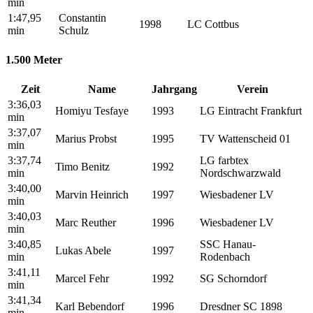
min
1:47,95
Constantin
1998
LC Cottbus
min
Schulz
1.500 Meter
Zeit
Name
Jahrgang
Verein
3:36,03
Homiyu Tesfaye
1993
LG Eintracht Frankfurt
min
3:37,07
Marius Probst
1995
TV Wattenscheid 01
min
3:37,74
LG farbtex
Timo Benitz
1992
min
Nordschwarzwald
3:40,00
Marvin Heinrich
1997
Wiesbadener LV
min
3:40,03
Marc Reuther
1996
Wiesbadener LV
min
3:40,85
SSC Hanau-
Lukas Abele
1997
min
Rodenbach
3:41,11
Marcel Fehr
1992
SG Schorndorf
min
3:41,34
Karl Bebendorf
1996
Dresdner SC 1898
min