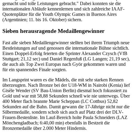
gemacht und tolle Leistungen gebracht." Dabei konnten sie die
internationalen Abläufe kennenlernen und sich zahlreiche IAAF-
Quotenplätze für die Youth Olympic Games in Buenos Aires
(Argentinien; 11. bis 16. Oktober) sichern.
Sieben herausragende Medaillengewinner
Fast alle sieben Medaillengewinner stellten bei ihrem Triumph neue
Bestleistungen auf und genossen die internationale Bühne sichtlich.
Einen Doppel-Erfolg feierten die Sprinter Alexander Czysch (VfB
Stuttgart; 21,12 sec) und Daniel Regenfuß (LG Langen; 21,19 sec),
die auch als Top Zwei Europas nach Györ gekommen waren und
für ein spannendes Finale sorgten.
Im Langsprint waren es die Mädels, die mit sehr starken Rennen
überzeugten. Nach Bronze bei der U18-WM in Nairobi (Kenia) lief
Gisèle Wender (SV Bau-Union Berlin) diesmal hoch fokussiert zu
Gold und war mit 58,88 Sekunden schnell wie nie unterwegs. Über
400 Meter flach brannte Marie Scheppan (LC Cottbus) 52,82
Sekunden auf die Bahn. Damit gewann die 17-Jährige nicht nur die
Silbermedaille, sondern schob sich auch auf Platz drei der DLV-
Frauen-Bestenliste. Im Lauf-Bereich holte Paula Schneiders (LAZ
Mönchengladbach; 6:40,00 min) ebenfalls in Bestzeit die
Bronzemedaille über 2.000 Meter Hindernis.