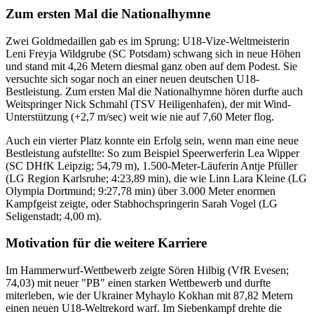
Zum ersten Mal die Nationalhymne
Zwei Goldmedaillen gab es im Sprung: U18-Vize-Weltmeisterin
Leni Freyja Wildgrube (SC Potsdam) schwang sich in neue Höhen
und stand mit 4,26 Metern diesmal ganz oben auf dem Podest. Sie
versuchte sich sogar noch an einer neuen deutschen U18-
Bestleistung. Zum ersten Mal die Nationalhymne hören durfte auch
Weitspringer Nick Schmahl (TSV Heiligenhafen), der mit Wind-
Unterstützung (+2,7 m/sec) weit wie nie auf 7,60 Meter flog.
Auch ein vierter Platz konnte ein Erfolg sein, wenn man eine neue
Bestleistung aufstellte: So zum Beispiel Speerwerferin Lea Wipper
(SC DHfK Leipzig; 54,79 m), 1.500-Meter-Läuferin Antje Pfüller
(LG Region Karlsruhe; 4:23,89 min), die wie Linn Lara Kleine (LG
Olympia Dortmund; 9:27,78 min) über 3.000 Meter enormen
Kampfgeist zeigte, oder Stabhochspringerin Sarah Vogel (LG
Seligenstadt; 4,00 m).
Motivation für die weitere Karriere
Im Hammerwurf-Wettbewerb zeigte Sören Hilbig (VfR Evesen;
74,03) mit neuer "PB" einen starken Wettbewerb und durfte
miterleben, wie der Ukrainer Myhaylo Kokhan mit 87,82 Metern
einen neuen U18-Weltrekord warf. Im Siebenkampf drehte die