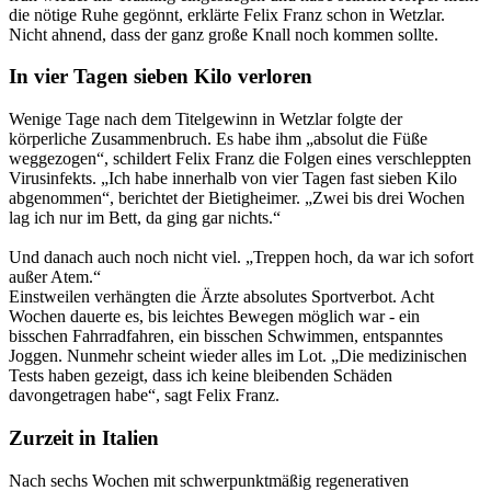
die nötige Ruhe gegönnt, erklärte Felix Franz schon in Wetzlar.
Nicht ahnend, dass der ganz große Knall noch kommen sollte.
In vier Tagen sieben Kilo verloren
Wenige Tage nach dem Titelgewinn in Wetzlar folgte der
körperliche Zusammenbruch. Es habe ihm „absolut die Füße
weggezogen“, schildert Felix Franz die Folgen eines verschleppten
Virusinfekts. „Ich habe innerhalb von vier Tagen fast sieben Kilo
abgenommen“, berichtet der Bietigheimer. „Zwei bis drei Wochen
lag ich nur im Bett, da ging gar nichts.“
Und danach auch noch nicht viel. „Treppen hoch, da war ich sofort
außer Atem.“
Einstweilen verhängten die Ärzte absolutes Sportverbot. Acht
Wochen dauerte es, bis leichtes Bewegen möglich war - ein
bisschen Fahrradfahren, ein bisschen Schwimmen, entspanntes
Joggen. Nunmehr scheint wieder alles im Lot. „Die medizinischen
Tests haben gezeigt, dass ich keine bleibenden Schäden
davongetragen habe“, sagt Felix Franz.
Zurzeit in Italien
Nach sechs Wochen mit schwerpunktmäßig regenerativen