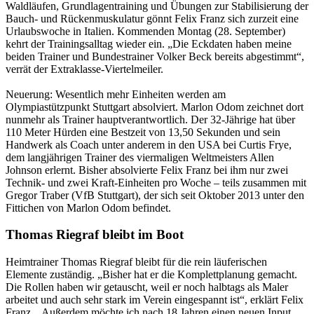
Waldläufen, Grundlagentraining und Übungen zur Stabilisierung der
Bauch- und Rückenmuskulatur gönnt Felix Franz sich zurzeit eine
Urlaubswoche in Italien. Kommenden Montag (28. September)
kehrt der Trainingsalltag wieder ein. „Die Eckdaten haben meine
beiden Trainer und Bundestrainer Volker Beck bereits abgestimmt“,
verrät der Extraklasse-Viertelmeiler.
Neuerung: Wesentlich mehr Einheiten werden am
Olympiastützpunkt Stuttgart absolviert. Marlon Odom zeichnet dort
nunmehr als Trainer hauptverantwortlich. Der 32-Jährige hat über
110 Meter Hürden eine Bestzeit von 13,50 Sekunden und sein
Handwerk als Coach unter anderem in den USA bei Curtis Frye,
dem langjährigen Trainer des viermaligen Weltmeisters Allen
Johnson erlernt. Bisher absolvierte Felix Franz bei ihm nur zwei
Technik- und zwei Kraft-Einheiten pro Woche – teils zusammen mit
Gregor Traber (VfB Stuttgart), der sich seit Oktober 2013 unter den
Fittichen von Marlon Odom befindet.
Thomas Riegraf bleibt im Boot
Heimtrainer Thomas Riegraf bleibt für die rein läuferischen
Elemente zuständig. „Bisher hat er die Komplettplanung gemacht.
Die Rollen haben wir getauscht, weil er noch halbtags als Maler
arbeitet und auch sehr stark im Verein eingespannt ist“, erklärt Felix
Franz. „Außerdem möchte ich nach 18 Jahren einen neuen Input