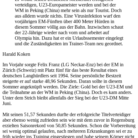
verteidigen, U23-Europameister werden und bei der
WM in Peking (China) mehr sein als nur Tourist. Doch
aus alldem wurde nichts. Eine Virusinfektion warf den
vorjährigen EM-Fünften über 400 Meter Hürden in
diesem Sommer völlig aus der Bahn. Inzwischen schaut
der 22-Jährige wieder nach vorn und arbeitet auf
Olympia hin. Dazu hat er ein Urlaubssemester eingelegt
und die Zuständigkeiten im Trainer-Team neu geordnet.
Harald Koken
Im Vorjahr sorgte Felix Franz (LG Neckar-Enz) bei der EM in
Zürich (Schweiz) mit Platz fünf für das beste Resultat eines
deutschen Langhürdlers seit 1994. Seine persönliche Bestzeit
steigerte er auf starke 48,96 Sekunden. Daran sollte in diesem
Sommer angeknüpft werden. Die Ziele: Gold bei der U23-EM und
die Teilnahme an der WM in Peking (China). Doch es kam anders.
Unter dem Strich bleibt allenfalls der Sieg bei der U23-DM Mitte
Juni.
Mit seinen 51,57 Sekunden durfte der erfolgreiche Titelverteidiger
aber ebenso wenig zufrieden sein wie mit dem zuvor in Regensburg
erzielten Saisonrekord von 50,85 Sekunden. Schon die Vorbereitung
sei wenig optimal gelaufen, nach mehreren Erkrankungen sei er zu
früh wieder ins Training eingestiegen und habe seinem Körper nicht