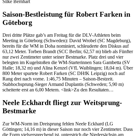
Silke Bernhart
Saison-Bestleistung für Robert Farken in
Göteborg
Drei dritte Plätze gab’s am Freitag für die DLV-Athleten beim
Meeting in Göteborg (Schweden): David Wrobel (SC Magdeburg),
bereits für die WM in Doha nominiert, schleuderte den Diskus auf
63,12 Meter. Torben Brandt (SCC Berlin; 62,57 m) blieb als Fünfter
nur zwei Zentimeter unter seiner Bestmarke. Platz drei und vier
belegten im Kugelstoßen die WM-Starterinnen Sara Gambetta (SV
Halle; 18,32 m) und Alina Kenzel (VfL Waiblingen; 18,04 m). Über
800 Meter spurtete Robert Farken (SC DHfK Leipzig) noch auf
Rang drei nach vorne. 1:46,75 Minuten – Saison-Bestzeit.
Stabhochsprung-Sieger Armand Duplantis (Schweden; 5,90 m)
scheiterte erst an 6,00 Metern. <link>Zu den Resultaten…
Neele Eckhardt fliegt zur Weitsprung-
Bestmarke
Zur WM-Norm im Dreisprung fehlen Neele Eckhard (LG
Göttingen; 14,16 m) in dieser Saison nur noch vier Zentimeter. Dass
die Form vielversprechend ist, unterstrich die Niedersächsin am