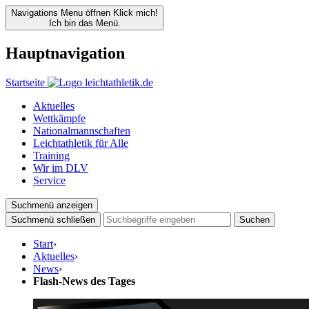
Navigations Menu öffnen
Klick mich!
Ich bin das Menü.
Hauptnavigation
Startseite
Aktuelles
Wettkämpfe
Nationalmannschaften
Leichtathletik für Alle
Training
Wir im DLV
Service
Suchmenü anzeigen
Suchmenü schließen
Suchen
Start
›
Aktuelles
›
News
›
Flash-News des Tages