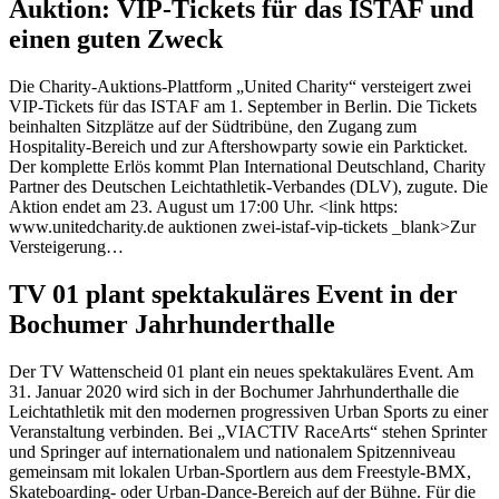
Auktion: VIP-Tickets für das ISTAF und
einen guten Zweck
Die Charity-Auktions-Plattform „United Charity“ versteigert zwei
VIP-Tickets für das ISTAF am 1. September in Berlin. Die Tickets
beinhalten Sitzplätze auf der Südtribüne, den Zugang zum
Hospitality-Bereich und zur Aftershowparty sowie ein Parkticket.
Der komplette Erlös kommt Plan International Deutschland, Charity
Partner des Deutschen Leichtathletik-Verbandes (DLV), zugute. Die
Aktion endet am 23. August um 17:00 Uhr. <link https:
www.unitedcharity.de auktionen zwei-istaf-vip-tickets _blank>Zur
Versteigerung…
TV 01 plant spektakuläres Event in der
Bochumer Jahrhunderthalle
Der TV Wattenscheid 01 plant ein neues spektakuläres Event. Am
31. Januar 2020 wird sich in der Bochumer Jahrhunderthalle die
Leichtathletik mit den modernen progressiven Urban Sports zu einer
Veranstaltung verbinden. Bei „VIACTIV RaceArts“ stehen Sprinter
und Springer auf internationalem und nationalem Spitzenniveau
gemeinsam mit lokalen Urban-Sportlern aus dem Freestyle-BMX,
Skateboarding- oder Urban-Dance-Bereich auf der Bühne. Für die