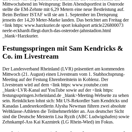
Mittwochabend im Weitsprung: Beim Abendsportfest in Osterode
stellte die EM-Zehnte mit 6,29 Metern eine neue Bestleistung auf.
Beim Berliner ISTAF will sie am 1. September im Dreisprung
jenseits der 14,20 Meter-Marke landen. Das berichtet am Freitag der
<link https: www.harzkurier.de sport lokalsport article226800073
neele-eckhardt-fliegt-durch-das-osteroder-jahnstadion.html
_blank>Harzkurier.
Festungsspringen mit Sam Kendricks &
Co. im Livestream
Der Landesverband Rheinland (LVR) präsentiert am kommenden
Mittwoch (21. August) einen Livestream vom 1. Stabhochsprung-
Meeting auf der Festung Ehrenbreitstein in Koblenz. Der
Livestream wird auf dem <link https: www.youtube.com
_blank>LVR-Kanal auf YouTube sowie auf der <link https:
festungsspringen.lvrheinland.de _blank>Meeting-Webseite zu sehen
sein. Reinklicken lohnt sich: Mit US-Rekordler Sam Kendricks und
Kanadas Landesrekordlerin Alysha Newman führen zwei absolute
Weltklasse-Athleten die Teilnehmerfelder an. Aus deutscher Sicht
sind die Deutsche Meisterin Lisa Ryzih (ABC Ludwigshafen) sowie
Zehnkampf-Ass Kai Kazmirek (LG Rhein-Wied) im Fokus.