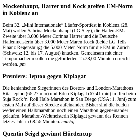
Mockenhaupt, Harrer und Kock greifen EM-Norm
in Koblenz an
Beim 32. „Mini Internationale“ Läufer-Sportfest in Koblenz (28.
Mai) wollen Sabrina Mockenhaupt (LG Sieg), die Hallen-EM-
Zweite über 3.000 Meter Corinna Harrer und die Deutsche
Hallenmeisterin über 3.000 Meter Maren Kock (beide LG Telis
Finanz Regensburg) die 5.000-Meter-Norm für die EM in Zürich
(Schweiz; 12. bis 17. August) knacken. Gemeinsam mit einer
Tempomacherin sollen die geforderten 15:28,00 Minuten erreicht
werden.
pm
Premiere: Jeptoo gegen Kiplagat
Die kenianischen Siegerinnen des Boston- und London-Marathons
Rita Jeptoo (66:27 min) und Edna Kiplagat (67:41 min) treffen beim
Suja Rock 'n' Roll Halb-Marathon in San Diego (USA; 1. Juni) zum
ersten Mal auf dieser Strecke aufeinander. Bisher sind die beiden
weder einen Halbmarathon noch einen Marathon gegeneinander
gelaufen. Marathon-Weltmeisterin Kiplagat gewann das Rennen
letztes Jahr in 68:56 Minuten.
eme/aj
Quentin Seigel gewinnt Hürdencup