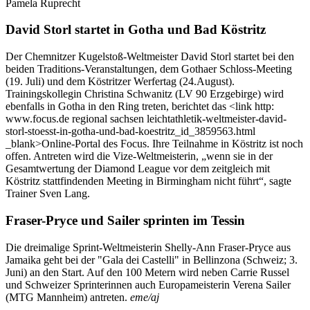
Pamela Ruprecht
David Storl startet in Gotha und Bad Köstritz
Der Chemnitzer Kugelstoß-Weltmeister David Storl startet bei den
beiden Traditions-Veranstaltungen, dem Gothaer Schloss-Meeting
(19. Juli) und dem Köstritzer Werfertag (24.August).
Trainingskollegin Christina Schwanitz (LV 90 Erzgebirge) wird
ebenfalls in Gotha in den Ring treten, berichtet das <link http:
www.focus.de regional sachsen leichtathletik-weltmeister-david-
storl-stoesst-in-gotha-und-bad-koestritz_id_3859563.html
_blank>Online-Portal des Focus. Ihre Teilnahme in Köstritz ist noch
offen. Antreten wird die Vize-Weltmeisterin, „wenn sie in der
Gesamtwertung der Diamond League vor dem zeitgleich mit
Köstritz stattfindenden Meeting in Birmingham nicht führt“, sagte
Trainer Sven Lang.
Fraser-Pryce und Sailer sprinten im Tessin
Die dreimalige Sprint-Weltmeisterin Shelly-Ann Fraser-Pryce aus
Jamaika geht bei der "Gala dei Castelli" in Bellinzona (Schweiz; 3.
Juni) an den Start. Auf den 100 Metern wird neben Carrie Russel
und Schweizer Sprinterinnen auch Europameisterin Verena Sailer
(MTG Mannheim) antreten.
eme/aj