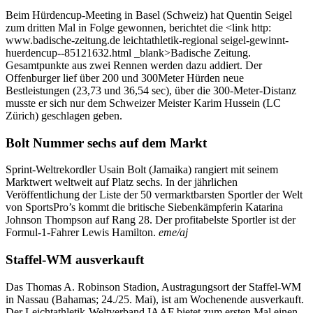
Beim Hürdencup-Meeting in Basel (Schweiz) hat Quentin Seigel
zum dritten Mal in Folge gewonnen, berichtet die <link http:
www.badische-zeitung.de leichtathletik-regional seigel-gewinnt-
huerdencup--85121632.html _blank>Badische Zeitung.
Gesamtpunkte aus zwei Rennen werden dazu addiert. Der
Offenburger lief über 200 und 300Meter Hürden neue
Bestleistungen (23,73 und 36,54 sec), über die 300-Meter-Distanz
musste er sich nur dem Schweizer Meister Karim Hussein (LC
Zürich) geschlagen geben.
Bolt Nummer sechs auf dem Markt
Sprint-Weltrekordler Usain Bolt (Jamaika) rangiert mit seinem
Marktwert weltweit auf Platz sechs. In der jährlichen
Veröffentlichung der Liste der 50 vermarktbarsten Sportler der Welt
von SportsPro’s kommt die britische Siebenkämpferin Katarina
Johnson Thompson auf Rang 28. Der profitabelste Sportler ist der
Formul-1-Fahrer Lewis Hamilton.
eme/aj
Staffel-WM ausverkauft
Das Thomas A. Robinson Stadion, Austragungsort der Staffel-WM
in Nassau (Bahamas; 24./25. Mai), ist am Wochenende ausverkauft.
Der Leichtathletik-Weltverband IAAF bietet zum ersten Mal einen