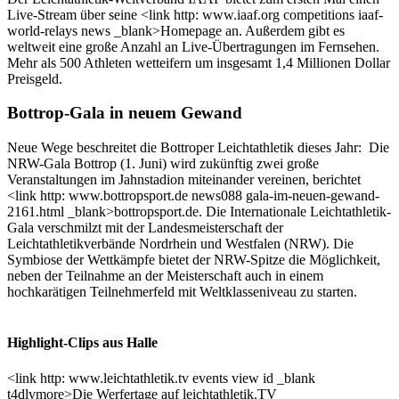
Live-Stream über seine <link http: www.iaaf.org competitions iaaf-
world-relays news _blank>Homepage an. Außerdem gibt es
weltweit eine große Anzahl an Live-Übertragungen im Fernsehen.
Mehr als 500 Athleten wetteifern um insgesamt 1,4 Millionen Dollar
Preisgeld.
Bottrop-Gala in neuem Gewand
Neue Wege beschreitet die Bottroper Leichtathletik dieses Jahr: Die
NRW-Gala Bottrop (1. Juni) wird zukünftig zwei große
Veranstaltungen im Jahnstadion miteinander vereinen, berichtet
<link http: www.bottropsport.de news088 gala-im-neuen-gewand-
2161.html _blank>bottropsport.de. Die Internationale Leichtathletik-
Gala verschmilzt mit der Landesmeisterschaft der
Leichtathletikverbände Nordrhein und Westfalen (NRW). Die
Symbiose der Wettkämpfe bietet der NRW-Spitze die Möglichkeit,
neben der Teilnahme an der Meisterschaft auch in einem
hochkarätigen Teilnehmerfeld mit Weltklasseniveau zu starten.
Highlight-Clips aus Halle
<link http: www.leichtathletik.tv events view id _blank
t4dlvmore>Die Werfertage auf leichtathletik.TV