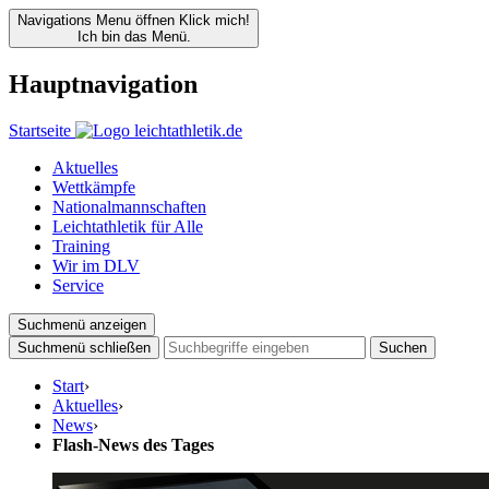
Navigations Menu öffnen
Klick mich!
Ich bin das Menü.
Hauptnavigation
Startseite
Aktuelles
Wettkämpfe
Nationalmannschaften
Leichtathletik für Alle
Training
Wir im DLV
Service
Suchmenü anzeigen
Suchmenü schließen
Suchen
Start
›
Aktuelles
›
News
›
Flash-News des Tages