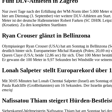
Fünf DLV-Athleten in Zagreb
Nur zwei Tage nach der Erfüllung der WM-Norm über 5.000 Meter steh
hier am Dienstag (3. September) vier weitere DLV-Athleten am Start
Meter ist der deutsche Hallenmeister Robert Farken (SC DHfK Leipzi
(Kroatien). Zu den kompletten Startlisten
Ryan Crouser glänzt in Bellinzona
Olympiasieger Ryan Crouser (USA) hat am Sonntag in Bellinzona (Sch
deutlich hinter sich. Europameister Michal Haratyk (Polen; 20,69 m)
Queen Claye (USA; beide 12,86 sec) für sich. Über 100 Meter bestäti
Er gewann die 100 Meter in 9,97 Sekunden bei Windstille vor seine
Lonah Salpeter stellt Europarekord über 
Mit 30:05 Minuten hat Lonah Chemtai Salpeter (Israel) am Sonntag ein
Paula Radcliffe (Großbritannien) um 16 Sekunden. Der Israelin gelang 
eme/aj
Nafissatou Thiam steigert Hürden-Bestleis
Siebenkampf-Weltmeisterin Nafissatou Thiam hat am Sonntag bei den b