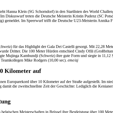
t Hanna Klein (SG Schorndorf) in den Startlisten des World Challeng
. Im Diskuswurf treten die Deutsche Meisterin Kristin Pudenz (SC Po
g) gemeldet. Im Speerwurf trifft die Deutsche U23-Meisterin Annika 
weiz) für das Highlight der Gala Dei Castelli gesorgt. Mit 22,28 Mete
 wurde Dritter. Die 100 Meter Hürden entschied Cindy Ofili (Großbrit
gte Mujinga Kambundji (Schweiz) ihre gute Form und siegte in 11,12 S
m Teamkollegen Mike Rodgers (10,00 sec).
eme/aj
10 Kilometer auf
en Europarekord über 10 Kilometer auf der Straße aufgestellt. Im nied
damit die zweitschnellste Zeit der Geschichte: Lediglich die Kenianeri
tung
elgischen Meisterschaften in Brüssel ihre Bestleistung über 100 Mete