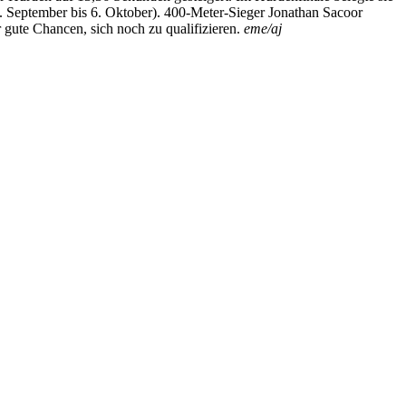
7. September bis 6. Oktober). 400-Meter-Sieger Jonathan Sacoor
gute Chancen, sich noch zu qualifizieren.
eme/aj