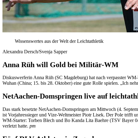
Wissenswertes aus der Welt der Leichtathletik
Alexandra Dersch/Svenja Sapper
Anna Rüh will Gold bei Militär-WM
Diskuswerferin Anna Rüh (SC Magdeburg) hat nach verpasster WM-Tei
Wuhan (China; 15. bis 28. Oktober) eine gute Rolle spielen. „Ich nehm
NetAachen-Domspringen live auf leichtathl
Das stark besetzte NetAachen-Domspringen am Mittwoch (4. September
ist Vorjahressieger und Vize-Weltmeister Piotr Lisek. Der Pole triff
WM-Starter: Torben Blech und Bo Kanda Lita Baehre (TSV Bayer 04
verletzt hatte.
pm