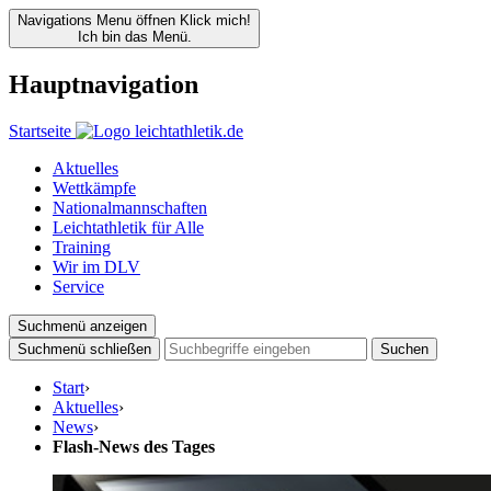
Navigations Menu öffnen
Klick mich!
Ich bin das Menü.
Hauptnavigation
Startseite
Aktuelles
Wettkämpfe
Nationalmannschaften
Leichtathletik für Alle
Training
Wir im DLV
Service
Suchmenü anzeigen
Suchmenü schließen
Suchen
Start
›
Aktuelles
›
News
›
Flash-News des Tages