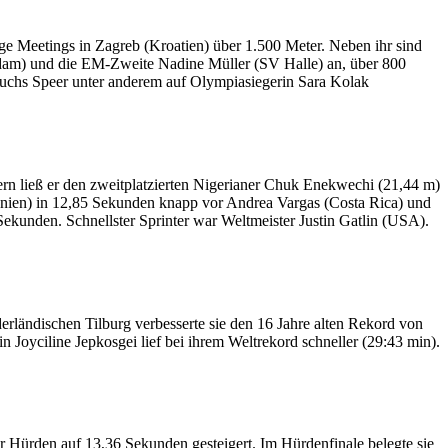
e Meetings in Zagreb (Kroatien) über 1.500 Meter. Neben ihr sind
tsdam) und die EM-Zweite Nadine Müller (SV Halle) an, über 800
Fuchs Speer unter anderem auf Olympiasiegerin Sara Kolak
rn ließ er den zweitplatzierten Nigerianer Chuk Enekwechi (21,44 m)
annien) in 12,85 Sekunden knapp vor Andrea Vargas (Costa Rica) und
ekunden. Schnellster Sprinter war Weltmeister Justin Gatlin (USA).
erländischen Tilburg verbesserte sie den 16 Jahre alten Rekord von
n Joyciline Jepkosgei lief bei ihrem Weltrekord schneller (29:43 min).
r Hürden auf 13,36 Sekunden gesteigert. Im Hürdenfinale belegte sie