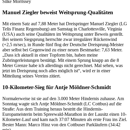
Silke Morrissey
Manuel Ziegler beweist Weitsprung-Qualitäten
Mit einem Satz auf 7,88 Meter hat Dreispringer Manuel Ziegler (LG
Telis Finanz Regensburg) am Samstag in Charlottesville, Virginia
(USA) auch seine Qualitäten im Weitsprung unter Beweis gestellt.
Bei seinem Siegsprung herrschte zwar irregulärer Rückenwind
(+2,5 m/sec), in Runde fünf flog der Deutsche Dreisprung-Meister
aber selbst bei Gegenwind zu einer neuen Bestmarke: 7,63 Meter.
„Dass ich aktuell in einer Topform bin, haben meine
Zubringerleistungen bestätigt. Mit einem Sprung knapp an die 8
Meter Grenze habe ich allerdings nicht gerechnet. Mal sehen, was
jetzt im Dreisprung noch alles möglich ist“, wird er in einer
Mitteilung seines Vereins zitiert.
10-Kilometer-Sieg für Antje Möldner-Schmidt
Normalerweise ist sie auf den 3.000 Meter Hindernis zuhause. Am
Sonntag wagte sich Antje Möldner-Schmidt (LC Cottbus) auf die
Straße: Aus dem Training heraus bestritt die Hindernis-
Europameisterin beim Spreewald-Marathon in der Lausitz einen 10-
Kilometer-Lauf und kam nach 37:07 Minuten als erste Frau ins Ziel.
Bester Mann: Marco Hinz von den Cottbuser Parkläufern (34:42
min).