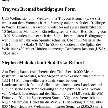
Trayvon Bromell bestätigt gute Form
U20-Weltmeister und -Weltrekordler Trayvon Bromell (USA) ist
weiter auf dem Vormarsch. Am Samstag näherte sich der 19-Jährige
in Waco, Texas (USA) schon wieder bis auf zwei Hundertstel der
10-Sekunden-Marke. Mit Einstellung seiner Saison-Bestleistung von
10,02 Sekunden holte er sich den Sieg – bei regulären Bedingungen
war in diesem Jahr kein Sprinter schneller. Über 400 Meter setzte
sich Courtney Okolo (USA) in 50,99 Sekunden an die Spitze der
Welt, über 400 Meter Hürden überzeugte Bershawn Jackson (USA;
48,61 sec).
Stephen Mokoka läuft Südafrika-Rekord
Am Freitag hatte er sich bereits den Titel über 10.000 Meter
gesichert. Am Samstag setzte Stephen Mokoka noch einen drauf: In
13:11,44 Minuten stellte der Südafrikaner bei den
Landesmeisterschaften in Stellenbosch einen neuen Landesrekord
auf und setzte sich damit vorläufig an die Spitze der Welt. Wayde
van Niekerk überzeugte auf der Stadionrunde (44,91 sec), die WM-
Dritte von 2011 im Speerwerfen Sunette Viljoen sicherte sich mit
64,14 Metern das Ticket für die WM 2015 in Peking (China), über
800 Meter siegte Ex-Weltmeisterin Caster Semenya (2:05,05 min).