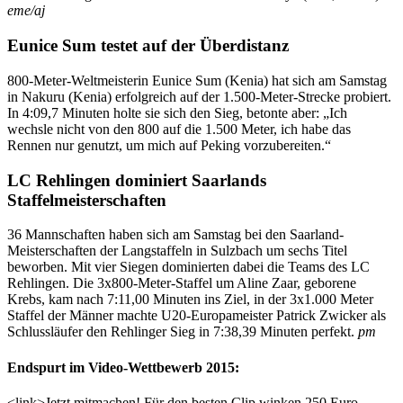
eme/aj
Eunice Sum testet auf der Überdistanz
800-Meter-Weltmeisterin Eunice Sum (Kenia) hat sich am Samstag
in Nakuru (Kenia) erfolgreich auf der 1.500-Meter-Strecke probiert.
In 4:09,7 Minuten holte sie sich den Sieg, betonte aber: „Ich
wechsle nicht von den 800 auf die 1.500 Meter, ich habe das
Rennen nur genutzt, um mich auf Peking vorzubereiten.“
LC Rehlingen dominiert Saarlands
Staffelmeisterschaften
36 Mannschaften haben sich am Samstag bei den Saarland-
Meisterschaften der Langstaffeln in Sulzbach um sechs Titel
beworben. Mit vier Siegen dominierten dabei die Teams des LC
Rehlingen. Die 3x800-Meter-Staffel um Aline Zaar, geborene
Krebs, kam nach 7:11,00 Minuten ins Ziel, in der 3x1.000 Meter
Staffel der Männer machte U20-Europameister Patrick Zwicker als
Schlussläufer den Rehlinger Sieg in 7:38,39 Minuten perfekt.
pm
Endspurt im Video-Wettbewerb 2015:
<link>Jetzt mitmachen! Für den besten Clip winken 250 Euro