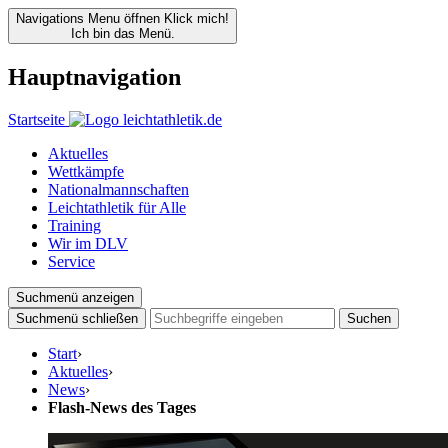
Navigations Menu öffnen
Klick mich!
Ich bin das Menü.
Hauptnavigation
Startseite
Aktuelles
Wettkämpfe
Nationalmannschaften
Leichtathletik für Alle
Training
Wir im DLV
Service
Suchmenü anzeigen
Suchmenü schließen
Suchen
Start
›
Aktuelles
›
News
›
Flash-News des Tages