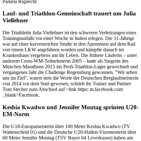
Pamela Ruprecht
Lauf- und Triathlon-Gemeinschaft trauert um Julia
Viellehner
Die Triathletin Julia Viellehner ist den schweren Verletzungen eines
Trainingsunfalls vor einer Woche in Italien erlegen. Die 31-Jährige
war auf einer kurvenreichen Straße in den Apenninen auf dem Rad
von einem LKW angefahren worden und kämpfte danach im
Krankenhaus vergebens um ihr Leben. Die frühere Läuferin – unter
anderem Cross-WM-Teilnehmerin 2005 – hatte als Siegerin des
München Marathons 2015 ins Profi-Triathlon-Lager gewechselt und
vergangenes Jahr die Challenge Regensburg gewonnen. "Wir sehen
uns im Ziel", waren stets die Worte der Deutschen Berglaufmeisterin
von 2014 vor dem Start gewesen, schrieb ihr Trainer und Partner
Tom Stecher zum Abschied auf <link https: m.facebook.com
_blank>Facebook.
Keshia Kwadwo und Jennifer Montag sprinten U20-
EM-Norm
Die U18-Europameisterin über 100 Meter Keshia Kwadwo (TV
Wattenscheid 01) und die Deutsche U20-Hallen-Vizemeisterin über
60 Meter Jennifer Montag (TSV Bayer 04 Leverkusen) haben am