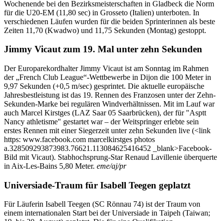
Wochenende bei den Bezirksmeisterschaften in Gladbeck die Norm
für die U20-EM (11,80 sec) in Grosseto (Italien) unterboten. In
verschiedenen Läufen wurden für die beiden Sprinterinnen als beste
Zeiten 11,70 (Kwadwo) und 11,75 Sekunden (Montag) gestoppt.
Jimmy Vicaut zum 19. Mal unter zehn Sekunden
Der Europarekordhalter Jimmy Vicaut ist am Sonntag im Rahmen
der „French Club League“-Wettbewerbe in Dijon die 100 Meter in
9,97 Sekunden (+0,5 m/sec) gesprintet. Die aktuelle europäische
Jahresbestleistung ist das 19. Rennen des Franzosen unter der Zehn-
Sekunden-Marke bei regulären Windverhältnissen. Mit im Lauf war
auch Marcel Kirstges (LAZ Saar 05 Saarbrücken), der für "Asptt
Nancy athletisme" gestartet war – der Weitspringer erlebte sein
erstes Rennen mit einer Siegerzeit unter zehn Sekunden live (<link
https: www.facebook.com marcelkirstges photos
a.328509293873983.76621.113084625416452 _blank>Facebook-
Bild mit Vicaut). Stabhochsprung-Star Renaud Lavillenie überquerte
in Aix-Les-Bains 5,80 Meter.
eme/aj/pr
Universiade-Traum für Isabell Teegen geplatzt
Für Läuferin Isabell Teegen (SC Rönnau 74) ist der Traum von
einem internationalen Start bei der Universiade in Taipeh (Taiwan;