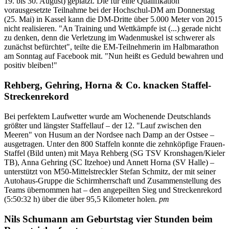
19. bis 30. August) geplatzt. Die für eine Qualifikation
vorausgesetzte Teilnahme bei der Hochschul-DM am Donnerstag
(25. Mai) in Kassel kann die DM-Dritte über 5.000 Meter von 2015
nicht realisieren. "An Training und Wettkämpfe ist (...) gerade nicht
zu denken, denn die Verletzung im Wadenmuskel ist schwerer als
zunächst befürchtet", teilte die EM-Teilnehmerin im Halbmarathon
am Sonntag auf Facebook mit. "Nun heißt es Geduld bewahren und
positiv bleiben!"
Rehberg, Gehring, Horna & Co. knacken Staffel-
Streckenrekord
Bei perfektem Laufwetter wurde am Wochenende Deutschlands
größter und längster Staffellauf – der 12. "Lauf zwischen den
Meeren" von Husum an der Nordsee nach Damp an der Ostsee –
ausgetragen. Unter den 800 Staffeln konnte die zehnköpfige Frauen-
Staffel (Bild unten) mit Maya Rehberg (SG TSV Kronshagen/Kieler
TB), Anna Gehring (SC Itzehoe) und Annett Horna (SV Halle) –
unterstützt von M50-Mittelstreckler Stefan Schmitz, der mit seiner
Autohaus-Gruppe die Schirmherrschaft und Zusammenstellung des
Teams übernommen hat – den angepeilten Sieg und Streckenrekord
(5:50:32 h) über die über 95,5 Kilometer holen.
pm
Nils Schumann am Geburtstag vier Stunden beim