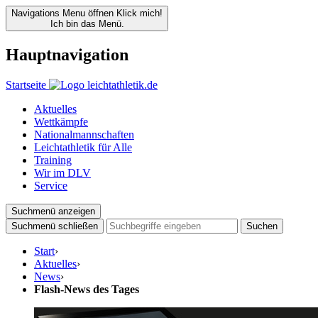
Navigations Menu öffnen
Klick mich!
Ich bin das Menü.
Hauptnavigation
Startseite
Aktuelles
Wettkämpfe
Nationalmannschaften
Leichtathletik für Alle
Training
Wir im DLV
Service
Suchmenü anzeigen
Suchmenü schließen
Suchen
Start
›
Aktuelles
›
News
›
Flash-News des Tages