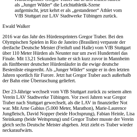
als „Junger Wilder“ die Leichtathletik-Szene
aufgemischt, jetzt kehrt er als „gestandener“ Athlet vom
VfB Stuttgart zur LAV Stadtwerke Tübingen zurück.
Ewald Walker
2016 war das Jahr des Hürdensprinters Gregor Traber. Bei den
Olympischen Spielen in Rio de Janeiro (Brasilien) verpasste der
dreifache Deutsche Meister (Freiluft und Halle) vom VfB Stuttgart
über 110 Meter Hürden als Neunter nur um zwei Hundertstel das
Finale. Mit 13,21 Sekunden hatte er sich kurz zuvor in Mannheim
als fünftbester deutscher Hürdenläufer in die ewige deutsche
Bestenliste eingereiht. Als „Junger Wilder“ sorgte er in den letzten
Jahren sportlich für Furore. Jetzt hat Gregor Traber auch außerhalb
der Bahn eine Überraschung geliefert.
Der 23-Jährige wechselt vom VfB Stuttgart zurück zu seinem alten
Verein LAV Stadtwerke Tübingen. Vor zwei Jahren war Gregor
Traber nach Stuttgart gewechselt, als die LAV in finanzieller Not
war. Mit Arne Gabius (5.000 Meter, Marathon), Marie-Laurence
Jungfleisch, David Nopper (beide Hochsprung), Fabian Heinle, Lisa
Steinkamp (beide Weitsprung) und Gregor Traber musste der Verein
gleich sechs Deutsche Meister abgeben. Jetzt zieht es Traber wieder
neckaraufwärts.