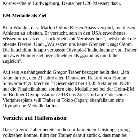
Kornwestheim-Ludwigsburg, Deutscher U20-Meister) dazu.
EM-Medaille als Ziel
Kein Wunder, dass Marlon Odom Riesen-Spass verspürt, mit diesen
Athleten zu arbeiten. Er versucht, sein in den USA erworbenes
Wissen umzusetzen. „Lockerheit statt Verbissenheit“, heißt dabei die
oberste Devise. Und: „Wir setzen uns keine Grenzen“, sagt Odom.
Die hauchdünn knapp verpasste Olympia-Finalteilnahme von Traber
um zwei Hundertstel bezeichnete er als „grandios und bitter
zugleich“.
Auf sein Aushängeschild Gregor Traber bezogen heißt dies: „Ich
traue ihm zu, den 21 Jahre alten Deutschen Rekord von Florian
Schwarthoff zu brechen.“ Dieser steht bei 13,05 Sekunden. Nicht
nur die Finalteilnahme, sondern eine Medaille sei bei der Heim-EM
im Berliner Olympiastadion 2018 das Ziel. Und am Ende seines
Vierjahresplans will Traber in Tokio (Japan) ebenfalls um eine
Olympische Medaille laufen.
Verzicht auf Hallensaison
Dass Gregor Traber bereits in diesem Jahr einen Leistungssprung
vollziehen konnte, führt der Trainer darauf zurück, dass man bei