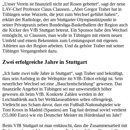
„Unser Verein ist finanziell nicht auf Rosen gebettet“, sagt der neue
LAV-Chef Professor Claus Claussen. „Aber Gregor Traber hat in
Tübingen seine Wurzeln, die jetzt zum Wechsel geführt haben“,
erklärt der Radiologe, der am Stuttgarter Olympiastützpunkt in
seiner Privatpraxis neben Bundesliga-Basketballern der Region auch
die Kicker des VfB Stuttgart betreut. Ein Sponsor habe den Wechsel
ermöglicht, so Claussen, man wolle in Tübingen mit einem neuen
Umfeld und einem Bekenntnis zum Leistungssport mit eigenen
Athleten aus der Region arbeiten. Und da gehöre Traber mit seiner
Tübinger Vergangenheit dazu.
Zwei erfolgreiche Jahre in Stuttgart
„Ich hatte zwei tolle Jahre in Stuttgart“, sagt Traber und bekräftigt,
dass sein Aufstieg in die Weltspitze im VfB-Trikot erfolgt ist. Sein
neuerlicher Wechsel sei eine „Bauchentscheidung“ gewesen. Das
finanzielle Angebot in Tübingen sei nur unwesentlich höher
gewesen als beim VfB. Konkrete Zahlen werden in der
Leichtathletik auch bei Weltklasseathleten selten offengelegt.
Vielleicht aus Scham davor, dass ein Fußball-Nationalspieler wie
Toni Kroos in Madrid (Spanien) am Tag fast dreimal soviel verdient
(55.000 Euro) wie ein Deutscher Meister im Hürdenlauf im Jahr?
Beim VfB Stuttgart ist man enttäuscht, dass die Zusammenarbeit mit