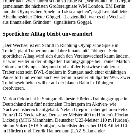
Traber nach zwei Jahren schon zu Ende ist. „Wir wollten mit Gregor
gemeinsam die nächsten Großereignisse WM London, EM Berlin
und die Olympischen Spiele in Tokio angehen“, sagt Leichtathletik-
Abteilungsleiter Dieter Göggel. „Letztendlich war es ein Wechsel
aus finanziellen Gründen“, signalisierte Göggel.
Sportlicher Alltag bleibt unverändert
„Der Wechsel ist ein Schritt in Richtung Olympische Spiele in
Tokio“, plant Traber nun auf Jahre hinaus mit Tübingen. Sein
sportlicher Alltag wird sich durch den Vereinswechsel kaum ändern.
Er wird weiter in der Stuttgarter Trainingsgruppe bei Trainer Marlon
Odom am Olympiastützpunkt und auf der Festwiese trainieren.
Traber setzt sein BWL-Studium in Stuttgart nach einer einjährigen
Pause fort und wohnt auch weiterhin in seiner Stuttgarter WG. Zwei
Trainingseinheiten will er auf der blauen Bahn in Tübingen
absolvieren.
Marlon Odom hat in Stuttgart die beste Hürden-Trainingsgruppe in
Deutschland mit fünf nationalen Titelträgern im Aktiven- wie
Nachwuchsbereich aufgebaut. Neben Gregor Traber gehören Felix
Franz (LG Neckar-Enz, Deutscher Meister 400 m Hürden), Florian
Lickteig (MTG Mannheim, Deutscher U23-Meister 110 m Hürden),
Stefan Volzer (VfB Stuttgart, schnellster deutscher U18-Athlet 110
m Hürden) und Henrik Hannemann (LAZ Salamander