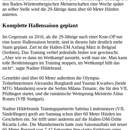
den Baden-Württembergischen Meisterschaften eine Woche später
an selber Stelle wird die 29-Jährige dann über 60 Meter Hürden
antreten.
Komplette Hallensaison geplant
Im Gegensatz zu 2016, als die 29-Jährige nach einer Knie-OP nur
eine kurze Hallensaison bestritt, sind in diesem Jahr deutlich mehr
Starts geplant. Ziel ist die Hallen-EM Anfang März in Belgrad
(Serbien). Das Training verlief jedenfalls bisher wie gewünscht.
„Aber wie es dann im Wettkampf aussieht, weiß man nie. Man kann
tolle Bestleistungen im Training stoppen, im Wettkampf hilft das
nicht“, sagte Nadine Hildebrand.
Gemeldet sind über 60 Meter außerdem die Olympia-
Teilnehmerinnen Alexandra Burghardt und Yasmin Kwadwo (beide
MTG Mannheim) sowie die Serbin Milana Tirnanic, die für den VfL
Pfullingen startet, und die rumänische Weitsprung-Meisterin Alina
Rotaru (VfB Stuttgart).
Nadine Hildebrands Trainingspartnerin Sabrina Lindenmayer (VfL
Sindelfingen) greift am Samstag schon über 60 Meter Hürden ins
Geschehen ein. Sie trifft unter anderem auf die Hallen-DM-Dritte
Ricarda Lobe. Die Mannheimerin hatte zum Saisonauftakt mit neuer
60-Meter-Bestzeit von 7,42 Sekunden ihre starke Frühform unter