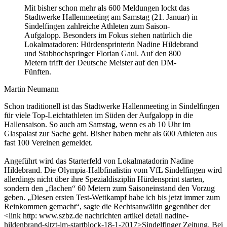
Mit bisher schon mehr als 600 Meldungen lockt das
Stadtwerke Hallenmeeting am Samstag (21. Januar) in
Sindelfingen zahlreiche Athleten zum Saison-
Aufgalopp. Besonders im Fokus stehen natürlich die
Lokalmatadoren: Hürdensprinterin Nadine Hildebrand
und Stabhochspringer Florian Gaul. Auf den 800
Metern trifft der Deutsche Meister auf den DM-
Fünften.
Martin Neumann
Schon traditionell ist das Stadtwerke Hallenmeeting in Sindelfingen
für viele Top-Leichtathleten im Süden der Aufgalopp in die
Hallensaison. So auch am Samstag, wenn es ab 10 Uhr im
Glaspalast zur Sache geht. Bisher haben mehr als 600 Athleten aus
fast 100 Vereinen gemeldet.
Angeführt wird das Starterfeld von Lokalmatadorin Nadine
Hildebrand. Die Olympia-Halbfinalistin vom VfL Sindelfingen wird
allerdings nicht über ihre Spezialdisziplin Hürdensprint starten,
sondern den „flachen“ 60 Metern zum Saisoneinstand den Vorzug
geben. „Diesen ersten Test-Wettkampf habe ich bis jetzt immer zum
Reinkommen gemacht“, sagte die Rechtsanwältin gegenüber der
<link http: www.szbz.de nachrichten artikel detail nadine-
hildenbrand-sitzt-im-startblock-18-1-2017>Sindelfinger Zeitung. Bei