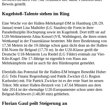
Beweis gestellt.
Kugelstoß-Talente stehen im Ring
Eine Woche vor der Hallen-Mehrkampf-DM in Hamburg (28./29.
Januar) testet Lisa Maihöfer (LG Staufen) die Form in ihrer
Paradedisziplin Hochsprung sowie im Kugelstoß. Dort trifft sie auf
U20-Weltmeisterin Alina Kenzel (VfL Waiblingen), die ihren ersten
Wettkampf in der Frauenklasse bestreitet. Mit ihrer Bestleistung von
17,58 Metern ist die 19-Jährige schon ganz dicht dran an der Hallen-
EM-Norm für Belgrad (17,70 m). In der U20-Klasse greift die
Deutsche U18-Meisterin Lea Riedel (LG Filder) erstmals zur Vier-
Kilo-Kugel. Die 17-Jährige ist eigentlich von Haus aus
Mehrkämpferin und ist auch für den Hürdensprint gemeldet.
Ebenfalls das Potenzial für die Hallen-EM bringen Benedikt Huber
(LG Telis Finanz Regensburg) und Patrik Zwicker (LG Region
Karlsruhe) mit. Für Patrick Zwicker ist es der erste Start im neuen
Trikot. Mit seiner Hallen-Bestzeit von 1:47,64 Minuten aus dem
Jahr 2014 ist der ehemalige U20-Europameister schon unter dem
Belgrad-Richtwert (1:48,00 min) geblieben.
Florian Gaul peilt Steigerung an