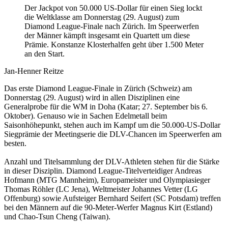
Der Jackpot von 50.000 US-Dollar für einen Sieg lockt
die Weltklasse am Donnerstag (29. August) zum
Diamond League-Finale nach Zürich. Im Speerwerfen
der Männer kämpft insgesamt ein Quartett um diese
Prämie. Konstanze Klosterhalfen geht über 1.500 Meter
an den Start.
Jan-Henner Reitze
Das erste Diamond League-Finale in Zürich (Schweiz) am
Donnerstag (29. August) wird in allen Disziplinen eine
Generalprobe für die WM in Doha (Katar; 27. September bis 6.
Oktober). Genauso wie in Sachen Edelmetall beim
Saisonhöhepunkt, stehen auch im Kampf um die 50.000-US-Dollar
Siegprämie der Meetingserie die DLV-Chancen im Speerwerfen am
besten.
Anzahl und Titelsammlung der DLV-Athleten stehen für die Stärke
in dieser Disziplin. Diamond League-Titelverteidiger Andreas
Hofmann (MTG Mannheim), Europameister und Olympiasieger
Thomas Röhler (LC Jena), Weltmeister Johannes Vetter (LG
Offenburg) sowie Aufsteiger Bernhard Seifert (SC Potsdam) treffen
bei den Männern auf die 90-Meter-Werfer Magnus Kirt (Estland)
und Chao-Tsun Cheng (Taiwan).