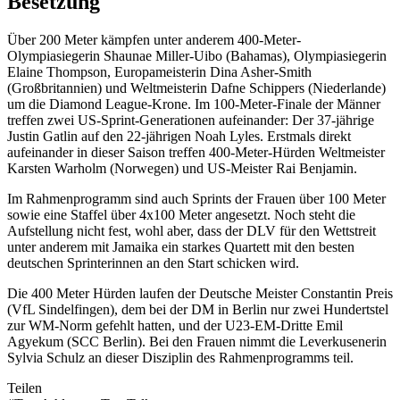
Besetzung
Über 200 Meter kämpfen unter anderem 400-Meter-
Olympiasiegerin Shaunae Miller-Uibo (Bahamas), Olympiasiegerin
Elaine Thompson, Europameisterin Dina Asher-Smith
(Großbritannien) und Weltmeisterin Dafne Schippers (Niederlande)
um die Diamond League-Krone. Im 100-Meter-Finale der Männer
treffen zwei US-Sprint-Generationen aufeinander: Der 37-jährige
Justin Gatlin auf den 22-jährigen Noah Lyles. Erstmals direkt
aufeinander in dieser Saison treffen 400-Meter-Hürden Weltmeister
Karsten Warholm (Norwegen) und US-Meister Rai Benjamin.
Im Rahmenprogramm sind auch Sprints der Frauen über 100 Meter
sowie eine Staffel über 4x100 Meter angesetzt. Noch steht die
Aufstellung nicht fest, wohl aber, dass der DLV für den Wettstreit
unter anderem mit Jamaika ein starkes Quartett mit den besten
deutschen Sprinterinnen an den Start schicken wird.
Die 400 Meter Hürden laufen der Deutsche Meister Constantin Preis
(VfL Sindelfingen), dem bei der DM in Berlin nur zwei Hundertstel
zur WM-Norm gefehlt hatten, und der U23-EM-Dritte Emil
Agyekum (SCC Berlin). Bei den Frauen nimmt die Leverkusenerin
Sylvia Schulz an dieser Disziplin des Rahmenprogramms teil.
Teilen