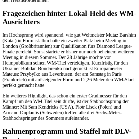
den Herausforderinnen.
Fragezeichen hinter Lokal-Held des WM-
Ausrichters
Im Hochsprung wird spannend, wie gut Weltmeister Mutaz Barshim
(Katar) in Form ist. Ihm hatte ein zweiter Platz beim Meeting in
London (Großbritannien) zur Qualifikation fürs Diamond League-
Finale gereicht. Sonst startete er bisher nur noch bei einem weiteren
Meeting in diesem Sommer. Der 28-Jährige möchte vor
Heimpublikum seinen WM-Titel verteidigen. Kurzfristig für den
Ukrainer Bohdan Bondarenko nachgerückt ist Europameister
Mateusz Przybylko aus Leverkusen, der am Samstag in Paris
(Frankreich) mit aufsteigender Form und 2,26 Meter den WM-Start
perfekt gemacht hatte.
Ein weiteres Highlight, das schon ein erster Gradmesser für den
Kampf um den WM-Titel sein dürfte, ist der Stabhochsprung der
Männer: Mit Sam Kendricks (USA), Piotr Lisek (Polen) und
Armand Duplantis (Schweden) treffen alle drei Sechs-Meter-
Stabhochspringer des Sommers aufeinander.
Rahmenprogramm und Staffel mit DLV-