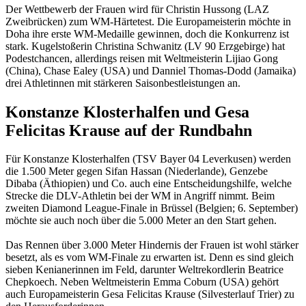
Der Wettbewerb der Frauen wird für Christin Hussong (LAZ
Zweibrücken) zum WM-Härtetest. Die Europameisterin möchte in
Doha ihre erste WM-Medaille gewinnen, doch die Konkurrenz ist
stark. Kugelstoßerin Christina Schwanitz (LV 90 Erzgebirge) hat
Podestchancen, allerdings reisen mit Weltmeisterin Lijiao Gong
(China), Chase Ealey (USA) und Danniel Thomas-Dodd (Jamaika)
drei Athletinnen mit stärkeren Saisonbestleistungen an.
Konstanze Klosterhalfen und Gesa
Felicitas Krause auf der Rundbahn
Für Konstanze Klosterhalfen (TSV Bayer 04 Leverkusen) werden
die 1.500 Meter gegen Sifan Hassan (Niederlande), Genzebe
Dibaba (Äthiopien) und Co. auch eine Entscheidungshilfe, welche
Strecke die DLV-Athletin bei der WM in Angriff nimmt. Beim
zweiten Diamond League-Finale in Brüssel (Belgien; 6. September)
möchte sie auch noch über die 5.000 Meter an den Start gehen.
Das Rennen über 3.000 Meter Hindernis der Frauen ist wohl stärker
besetzt, als es vom WM-Finale zu erwarten ist. Denn es sind gleich
sieben Kenianerinnen im Feld, darunter Weltrekordlerin Beatrice
Chepkoech. Neben Weltmeisterin Emma Coburn (USA) gehört
auch Europameisterin Gesa Felicitas Krause (Silvesterlauf Trier) zu