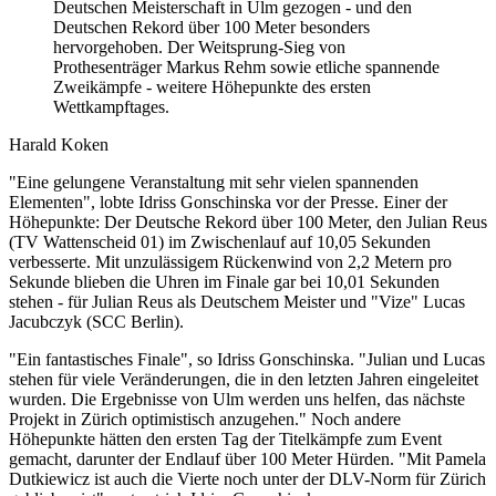
Deutschen Meisterschaft in Ulm gezogen - und den
Deutschen Rekord über 100 Meter besonders
hervorgehoben. Der Weitsprung-Sieg von
Prothesenträger Markus Rehm sowie etliche spannende
Zweikämpfe - weitere Höhepunkte des ersten
Wettkampftages.
Harald Koken
"Eine gelungene Veranstaltung mit sehr vielen spannenden
Elementen", lobte Idriss Gonschinska vor der Presse. Einer der
Höhepunkte: Der Deutsche Rekord über 100 Meter, den Julian Reus
(TV Wattenscheid 01) im Zwischenlauf auf 10,05 Sekunden
verbesserte. Mit unzulässigem Rückenwind von 2,2 Metern pro
Sekunde blieben die Uhren im Finale gar bei 10,01 Sekunden
stehen - für Julian Reus als Deutschem Meister und "Vize" Lucas
Jacubczyk (SCC Berlin).
"Ein fantastisches Finale", so Idriss Gonschinska. "Julian und Lucas
stehen für viele Veränderungen, die in den letzten Jahren eingeleitet
wurden. Die Ergebnisse von Ulm werden uns helfen, das nächste
Projekt in Zürich optimistisch anzugehen." Noch andere
Höhepunkte hätten den ersten Tag der Titelkämpfe zum Event
gemacht, darunter der Endlauf über 100 Meter Hürden. "Mit Pamela
Dutkiewicz ist auch die Vierte noch unter der DLV-Norm für Zürich