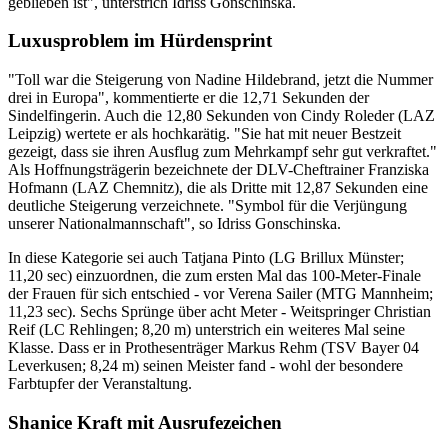
geblieben ist", unterstrich Idriss Gonschinska.
Luxusproblem im Hürdensprint
"Toll war die Steigerung von Nadine Hildebrand, jetzt die Nummer
drei in Europa", kommentierte er die 12,71 Sekunden der
Sindelfingerin. Auch die 12,80 Sekunden von Cindy Roleder (LAZ
Leipzig) wertete er als hochkarätig. "Sie hat mit neuer Bestzeit
gezeigt, dass sie ihren Ausflug zum Mehrkampf sehr gut verkraftet."
Als Hoffnungsträgerin bezeichnete der DLV-Cheftrainer Franziska
Hofmann (LAZ Chemnitz), die als Dritte mit 12,87 Sekunden eine
deutliche Steigerung verzeichnete. "Symbol für die Verjüngung
unserer Nationalmannschaft", so Idriss Gonschinska.
In diese Kategorie sei auch Tatjana Pinto (LG Brillux Münster;
11,20 sec) einzuordnen, die zum ersten Mal das 100-Meter-Finale
der Frauen für sich entschied - vor Verena Sailer (MTG Mannheim;
11,23 sec). Sechs Sprünge über acht Meter - Weitspringer Christian
Reif (LC Rehlingen; 8,20 m) unterstrich ein weiteres Mal seine
Klasse. Dass er in Prothesenträger Markus Rehm (TSV Bayer 04
Leverkusen; 8,24 m) seinen Meister fand - wohl der besondere
Farbtupfer der Veranstaltung.
Shanice Kraft mit Ausrufezeichen