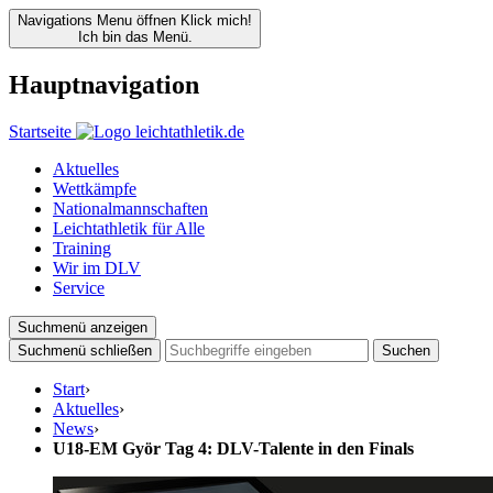
Navigations Menu öffnen
Klick mich!
Ich bin das Menü.
Hauptnavigation
Startseite
Aktuelles
Wettkämpfe
Nationalmannschaften
Leichtathletik für Alle
Training
Wir im DLV
Service
Suchmenü anzeigen
Suchmenü schließen
Suchen
Start
›
Aktuelles
›
News
›
U18-EM Györ Tag 4: DLV-Talente in den Finals