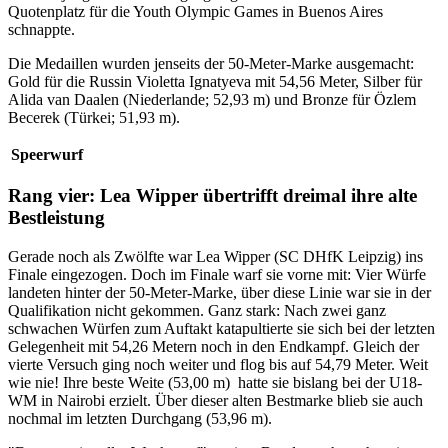
Quotenplatz für die Youth Olympic Games in Buenos Aires
schnappte.
Die Medaillen wurden jenseits der 50-Meter-Marke ausgemacht:
Gold für die Russin Violetta Ignatyeva mit 54,56 Meter, Silber für
Alida van Daalen (Niederlande; 52,93 m) und Bronze für Özlem
Becerek (Türkei; 51,93 m).
Speerwurf
Rang vier: Lea Wipper übertrifft dreimal ihre alte
Bestleistung
Gerade noch als Zwölfte war Lea Wipper (SC DHfK Leipzig) ins
Finale eingezogen. Doch im Finale warf sie vorne mit: Vier Würfe
landeten hinter der 50-Meter-Marke, über diese Linie war sie in der
Qualifikation nicht gekommen. Ganz stark: Nach zwei ganz
schwachen Würfen zum Auftakt katapultierte sie sich bei der letzten
Gelegenheit mit 54,26 Metern noch in den Endkampf. Gleich der
vierte Versuch ging noch weiter und flog bis auf 54,79 Meter. Weit
wie nie! Ihre beste Weite (53,00 m) hatte sie bislang bei der U18-
WM in Nairobi erzielt. Über dieser alten Bestmarke blieb sie auch
nochmal im letzten Durchgang (53,96 m).