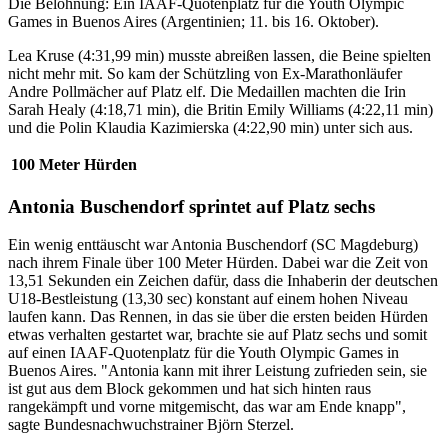
Die Belohnung: Ein IAAF-Quotenplatz für die Youth Olympic
Games in Buenos Aires (Argentinien; 11. bis 16. Oktober).
Lea Kruse (4:31,99 min) musste abreißen lassen, die Beine spielten
nicht mehr mit. So kam der Schützling von Ex-Marathonläufer
Andre Pollmächer auf Platz elf. Die Medaillen machten die Irin
Sarah Healy (4:18,71 min), die Britin Emily Williams (4:22,11 min)
und die Polin Klaudia Kazimierska (4:22,90 min) unter sich aus.
100 Meter Hürden
Antonia Buschendorf sprintet auf Platz sechs
Ein wenig enttäuscht war Antonia Buschendorf (SC Magdeburg)
nach ihrem Finale über 100 Meter Hürden. Dabei war die Zeit von
13,51 Sekunden ein Zeichen dafür, dass die Inhaberin der deutschen
U18-Bestleistung (13,30 sec) konstant auf einem hohen Niveau
laufen kann. Das Rennen, in das sie über die ersten beiden Hürden
etwas verhalten gestartet war, brachte sie auf Platz sechs und somit
auf einen IAAF-Quotenplatz für die Youth Olympic Games in
Buenos Aires. "Antonia kann mit ihrer Leistung zufrieden sein, sie
ist gut aus dem Block gekommen und hat sich hinten raus
rangekämpft und vorne mitgemischt, das war am Ende knapp",
sagte Bundesnachwuchstrainer Björn Sterzel.