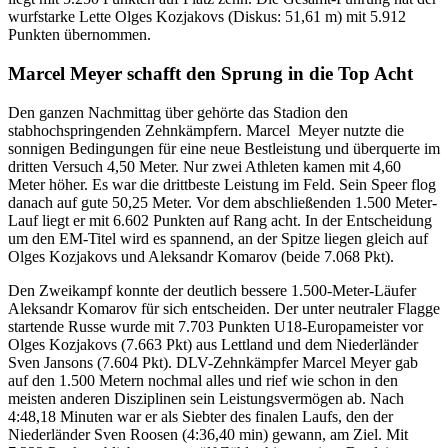
wurfstarke Lette Olges Kozjakovs (Diskus: 51,61 m) mit 5.912
Punkten übernommen.
Marcel Meyer schafft den Sprung in die Top Acht
Den ganzen Nachmittag über gehörte das Stadion den
stabhochspringenden Zehnkämpfern. Marcel Meyer nutzte die
sonnigen Bedingungen für eine neue Bestleistung und überquerte im
dritten Versuch 4,50 Meter. Nur zwei Athleten kamen mit 4,60
Meter höher. Es war die drittbeste Leistung im Feld. Sein Speer flog
danach auf gute 50,25 Meter. Vor dem abschließenden 1.500 Meter-
Lauf liegt er mit 6.602 Punkten auf Rang acht. In der Entscheidung
um den EM-Titel wird es spannend, an der Spitze liegen gleich auf
Olges Kozjakovs und Aleksandr Komarov (beide 7.068 Pkt).
Den Zweikampf konnte der deutlich bessere 1.500-Meter-Läufer
Aleksandr Komarov für sich entscheiden. Der unter neutraler Flagge
startende Russe wurde mit 7.703 Punkten U18-Europameister vor
Olges Kozjakovs (7.663 Pkt) aus Lettland und dem Niederländer
Sven Jansons (7.604 Pkt). DLV-Zehnkämpfer Marcel Meyer gab
auf den 1.500 Metern nochmal alles und rief wie schon in den
meisten anderen Disziplinen sein Leistungsvermögen ab. Nach
4:48,18 Minuten war er als Siebter des finalen Laufs, den der
Niederländer Sven Roosen (4:36,40 min) gewann, am Ziel. Mit