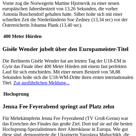
Vorne zog die Norwegerin Martine Hjornevik zu einer neuen
europäischen Jahresbestzeit von 13,26 Sekunden, die vorher
Antonia Buschendorf gehalten hatte. Silber holte sich mit einer
schnellen Zeit die Niederländerin Soe Zedney (13,34 sec) vor der
Österreicherin Johanna Plank (13,40 sec).
400 Meter Hürden
Gisèle Wender jubelt über den Europameister-Titel
Die Berlinerin Gisèle Wender hat am letzten Tag der U18-EM in
Györ das Finale über 400 Meter Hürden mit einem fast perfekten
Lauf für sich entschieden. Mit einer neuen Bestzeit von 58,88
Sekunden holte sich die U18-WM-Dritte ihren ersten internationalen
Titel.
Zur ausführlichen Meldung...
Hochsprung
Jenna Fee Feyerabend springt auf Platz zehn
Für Mehrkämpferin Jenna Fee Feyerabend (TV Groß-Gerau) war
das Erreichen des Finales das große Ziel. Dort traf sie auf die besten
Hochsprung-Spezialistinnen ihrer Altersklasse in Europa. Wie gut
diese sind, demonstrierte die Ukrainerin Yaroslava Mahuchikh, die