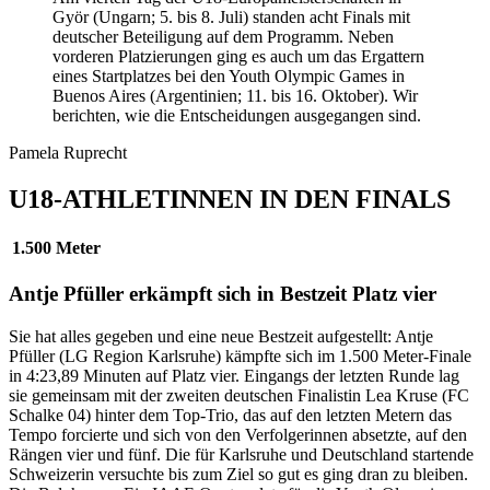
Györ (Ungarn; 5. bis 8. Juli) standen acht Finals mit
deutscher Beteiligung auf dem Programm. Neben
vorderen Platzierungen ging es auch um das Ergattern
eines Startplatzes bei den Youth Olympic Games in
Buenos Aires (Argentinien; 11. bis 16. Oktober). Wir
berichten, wie die Entscheidungen ausgegangen sind.
Pamela Ruprecht
U18-ATHLETINNEN IN DEN FINALS
1.500 Meter
Antje Pfüller erkämpft sich in Bestzeit Platz vier
Sie hat alles gegeben und eine neue Bestzeit aufgestellt: Antje
Pfüller (LG Region Karlsruhe) kämpfte sich im 1.500 Meter-Finale
in 4:23,89 Minuten auf Platz vier. Eingangs der letzten Runde lag
sie gemeinsam mit der zweiten deutschen Finalistin Lea Kruse (FC
Schalke 04) hinter dem Top-Trio, das auf den letzten Metern das
Tempo forcierte und sich von den Verfolgerinnen absetzte, auf den
Rängen vier und fünf. Die für Karlsruhe und Deutschland startende
Schweizerin versuchte bis zum Ziel so gut es ging dran zu bleiben.