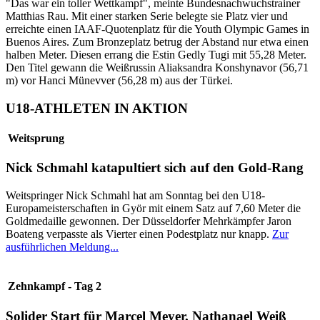
"Das war ein toller Wettkampf", meinte Bundesnachwuchstrainer
Matthias Rau. Mit einer starken Serie belegte sie Platz vier und
erreichte einen IAAF-Quotenplatz für die Youth Olympic Games in
Buenos Aires. Zum Bronzeplatz betrug der Abstand nur etwa einen
halben Meter. Diesen errang die Estin Gedly Tugi mit 55,28 Meter.
Den Titel gewann die Weißrussin Aliaksandra Konshynavor (56,71
m) vor Hanci Münevver (56,28 m) aus der Türkei.
U18-ATHLETEN IN AKTION
Weitsprung
Nick Schmahl katapultiert sich auf den Gold-Rang
Weitspringer Nick Schmahl hat am Sonntag bei den U18-
Europameisterschaften in Györ mit einem Satz auf 7,60 Meter die
Goldmedaille gewonnen. Der Düsseldorfer Mehrkämpfer Jaron
Boateng verpasste als Vierter einen Podestplatz nur knapp.
Zur
ausführlichen Meldung...
Zehnkampf - Tag 2
Solider Start für Marcel Meyer, Nathanael Weiß