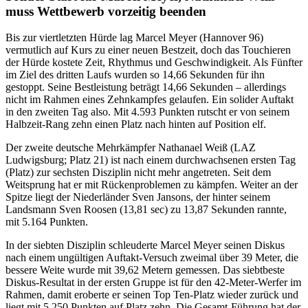
muss Wettbewerb vorzeitig beenden
Bis zur viertletzten Hürde lag Marcel Meyer (Hannover 96)
vermutlich auf Kurs zu einer neuen Bestzeit, doch das Touchieren
der Hürde kostete Zeit, Rhythmus und Geschwindigkeit. Als Fünfter
im Ziel des dritten Laufs wurden so 14,66 Sekunden für ihn
gestoppt. Seine Bestleistung beträgt 14,66 Sekunden – allerdings
nicht im Rahmen eines Zehnkampfes gelaufen. Ein solider Auftakt
in den zweiten Tag also. Mit 4.593 Punkten rutscht er von seinem
Halbzeit-Rang zehn einen Platz nach hinten auf Position elf.
Der zweite deutsche Mehrkämpfer Nathanael Weiß (LAZ
Ludwigsburg; Platz 21) ist nach einem durchwachsenen ersten Tag
(Platz) zur sechsten Disziplin nicht mehr angetreten. Seit dem
Weitsprung hat er mit Rückenproblemen zu kämpfen. Weiter an der
Spitze liegt der Niederländer Sven Jansons, der hinter seinem
Landsmann Sven Roosen (13,81 sec) zu 13,87 Sekunden rannte,
mit 5.164 Punkten.
In der siebten Disziplin schleuderte Marcel Meyer seinen Diskus
nach einem ungültigen Auftakt-Versuch zweimal über 39 Meter, die
bessere Weite wurde mit 39,62 Metern gemessen. Das siebtbeste
Diskus-Resultat in der ersten Gruppe ist für den 42-Meter-Werfer im
Rahmen, damit eroberte er seinen Top Ten-Platz wieder zurück und
liegt mit 5.250 Punkten auf Platz zehn. Die Gesamt-Führung hat der