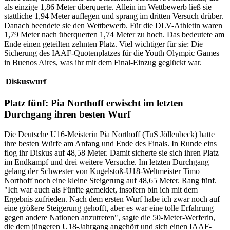
als einzige 1,86 Meter überquerte. Allein im Wettbewerb ließ sie
stattliche 1,94 Meter auflegen und sprang im dritten Versuch drüber.
Danach beendete sie den Wettbewerb. Für die DLV-Athletin waren
1,79 Meter nach überquerten 1,74 Meter zu hoch. Das bedeutete am
Ende einen geteilten zehnten Platz. Viel wichtiger für sie: Die
Sicherung des IAAF-Quotenplatzes für die Youth Olympic Games
in Buenos Aires, was ihr mit dem Final-Einzug geglückt war.
Diskuswurf
Platz fünf: Pia Northoff erwischt im letzten
Durchgang ihren besten Wurf
Die Deutsche U16-Meisterin Pia Northoff (TuS Jöllenbeck) hatte
ihre besten Würfe am Anfang und Ende des Finals. In Runde eins
flog ihr Diskus auf 48,58 Meter. Damit sicherte sie sich ihren Platz
im Endkampf und drei weitere Versuche. Im letzten Durchgang
gelang der Schwester von Kugelstoß-U18-Weltmeister Timo
Northoff noch eine kleine Steigerung auf 48,65 Meter. Rang fünf.
"Ich war auch als Fünfte gemeldet, insofern bin ich mit dem
Ergebnis zufrieden. Nach dem ersten Wurf habe ich zwar noch auf
eine größere Steigerung gehofft, aber es war eine tolle Erfahrung
gegen andere Nationen anzutreten", sagte die 50-Meter-Werferin,
die dem jüngeren U18-Jahrgang angehört und sich einen IAAF-