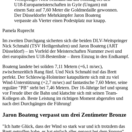
U18-Europameisterschaften in Györ (Ungarn) mit
einem Satz auf 7,60 Meter die Goldmedaille gewonnen.
Der Düsseldorfer Mehrkämpfer Jaron Boateng
verpasste als Vierter einen Podestplatz nur knapp.
Pamela Ruprecht
Im zweiten Durchgang sicherten sich die beiden DLV-Weitspringer
Nick Schmahl (TSV Heiligenhafen) und Jaron Boateng (ART
Düsseldorf) – im Vorfeld der Meisterschaften Nummer zwei und
drei europäischen U18-Bestenliste – ihren Einzug in den Endkampf.
Boateng landete bei soliden 7,11 Metern (+6,1 m/sec),
zwischenzeitlich Rang fünf. Und Nick Schmahl traf das Brett
perfekt. Der Schleswig-Holsteiner katapultierte sich mit zu viel
Wind-Unterstützung (+2,7 m/sec) auf fantastische 7,60 Meter, seine
reguläre "PB" steht bei 7,46 Metern. Der 16-Jährige lief und sprang
vor Freude über die Bahn und klatschte sich mit seinen Team-
Kollegen ab. Beste Leistung im richtigen Moment abgerufen und
nach drei Durchgängen die Führung!
Jaron Boateng verpasst um drei Zentimeter Bronze
"Ich hatte Glück, dass der Wind so stark war und ich trotzdem das
Brett getroffen habe, es hat einfach alles gepasst bei dem Sprung",