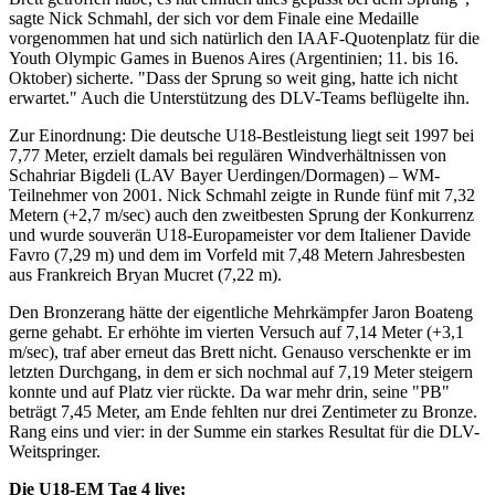
sagte Nick Schmahl, der sich vor dem Finale eine Medaille
vorgenommen hat und sich natürlich den IAAF-Quotenplatz für die
Youth Olympic Games in Buenos Aires (Argentinien; 11. bis 16.
Oktober) sicherte. "Dass der Sprung so weit ging, hatte ich nicht
erwartet." Auch die Unterstützung des DLV-Teams beflügelte ihn.
Zur Einordnung: Die deutsche U18-Bestleistung liegt seit 1997 bei
7,77 Meter, erzielt damals bei regulären Windverhältnissen von
Schahriar Bigdeli (LAV Bayer Uerdingen/Dormagen) – WM-
Teilnehmer von 2001. Nick Schmahl zeigte in Runde fünf mit 7,32
Metern (+2,7 m/sec) auch den zweitbesten Sprung der Konkurrenz
und wurde souverän U18-Europameister vor dem Italiener Davide
Favro (7,29 m) und dem im Vorfeld mit 7,48 Metern Jahresbesten
aus Frankreich Bryan Mucret (7,22 m).
Den Bronzerang hätte der eigentliche Mehrkämpfer Jaron Boateng
gerne gehabt. Er erhöhte im vierten Versuch auf 7,14 Meter (+3,1
m/sec), traf aber erneut das Brett nicht. Genauso verschenkte er im
letzten Durchgang, in dem er sich nochmal auf 7,19 Meter steigern
konnte und auf Platz vier rückte. Da war mehr drin, seine "PB"
beträgt 7,45 Meter, am Ende fehlten nur drei Zentimeter zu Bronze.
Rang eins und vier: in der Summe ein starkes Resultat für die DLV-
Weitspringer.
Die U18-EM Tag 4 live: