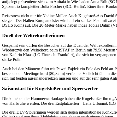
aufgelegt präsentierte sich zum Auftakt in Wiesbaden Anna Rüh (SC N
Spitzentrio komplettiert Julia Fischer (SCC Berlin). Einer ihrer Kon
Reisestress nicht nur für Nadine Müller. Auch Kugelstoß-Ass David S
steigen. Der Hallen-Europameister wird auf ein starkes Feld mit zwe
DSHS Köln) auf. Die 20-Meter-Marke haben indes Tobias Dahm (VfL 
Duell der Weltrekordlerinnen
Gespannt sein dürfen die Besucher auf das Duell der Weltrekordlerinn
Wlodarczyk den Weltrekord beim ISTAF in Berlin mit 79,58 Metern wi
von Kathrin Klaas (LG Eintracht Frankfurt), die sich im vergangenen
starke Polin.
Auch bei den Männern führt mit Pawel Fajdek ein Pole das Feld an.
bestehenden Meetingrekord (80,82 m) verfehlte. Vielleicht fällt in d
sich mit beiden auseinandersetzen müssen und auf der sehr guten 
Saisonstart für Kugelstoßer und Speerwerfer
Direkt neben der Hammerwurfanlage haben die Kugelstoßer ihren „Ar
von Karlsruhe werden. Die drei Erstplatzierten – Lena Urbaniak (LG 
Die drei DLV-Stoßerinnen werden sich gegen internationale Konkurre
(Italien) sind von ihren Meldeleistungen ebenso stark einzuschätzen.