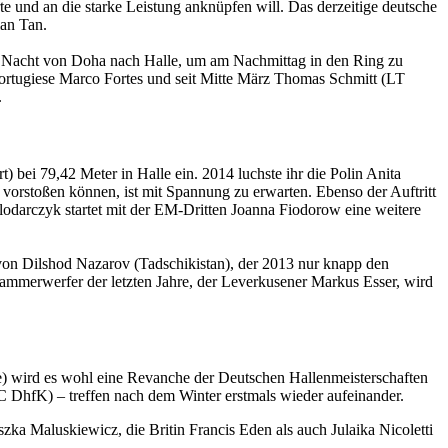
 und an die starke Leistung anknüpfen will. Das derzeitige deutsche
ian Tan.
der Nacht von Doha nach Halle, um am Nachmittag in den Ring zu
 Portugiese Marco Fortes und seit Mitte März Thomas Schmitt (LT
.
 bei 79,42 Meter in Halle ein. 2014 luchste ihr die Polin Anita
orstoßen können, ist mit Spannung zu erwarten. Ebenso der Auftritt
lodarczyk startet mit der EM-Dritten Joanna Fiodorow eine weitere
von Dilshod Nazarov (Tadschikistan), der 2013 nur knapp den
 Hammerwerfer der letzten Jahre, der Leverkusener Markus Esser, wird
e) wird es wohl eine Revanche der Deutschen Hallenmeisterschaften
C DhfK) – treffen nach dem Winter erstmals wieder aufeinander.
a Maluskiewicz, die Britin Francis Eden als auch Julaika Nicoletti