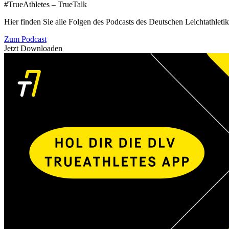
#TrueAthletes – TrueTalk
Hier finden Sie alle Folgen des Podcasts des Deutschen Leichtathleti
Zum Podcast
Jetzt Downloaden