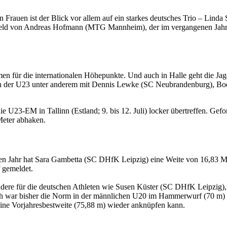
 den Frauen ist der Blick vor allem auf ein starkes deutsches Trio – Lin
Feld von Andreas Hofmann (MTG Mannheim), der im vergangenen Jahr
n für die internationalen Höhepunkte. Und auch in Halle geht die Jagd
en in der U23 unter anderem mit Dennis Lewke (SC Neubrandenburg), B
U23-EM in Tallinn (Estland; 9. bis 12. Juli) locker übertreffen. Gefo
Meter abhaken.
en Jahr hat Sara Gambetta (SC DHfK Leipzig) eine Weite von 16,83 Me
 gemeldet.
dere für die deutschen Athleten wie Susen Küster (SC DHfK Leipzig)
h war bisher die Norm in der männlichen U20 im Hammerwurf (70 m) un
ne Vorjahresbestweite (75,88 m) wieder anknüpfen kann.