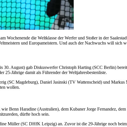
sich am Wochenende die Weltklasse der Werfer und Stoßer in der Saalesta
 Weltmeistern und Europameistern. Und auch der Nachwuchs will sich we
. bis 30. August) gab Diskuswerfer Christoph Harting (SCC Berlin) bere
er 25-Jährige damit als Führender der Weltjahresbestenliste.
Wierig (SC Magdeburg), Daniel Jasinski (TV Wattenscheid) und Markus 
ten wollen.
renz wie Benn Haradine (Australien), dem Kubaner Jorge Fernandez, d
tzureden, dürfte hoch sein.
dine Müller (SC DHfK Leipzig) an. Zuvor ist die 29-Jährige noch be