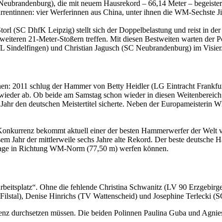
eubrandenburg), die mit neuem Hausrekord – 66,14 Meter – begeisterte
kurrentinnen: vier Werferinnen aus China, unter ihnen die WM-Sechste J
torl (SC DhfK Leipzig) stellt sich der Doppelbelastung und reist in 
i weiteren 21-Meter-Stoßern treffen. Mit diesen Bestweiten warten der
Sindelfingen) und Christian Jagusch (SC Neubrandenburg) im Visier
en: 2011 schlug der Hammer von Betty Heidler (LG Eintracht Frankfurt)
eder ab. Ob beide am Samstag schon wieder in diesen Weitenbereich v
 Jahr den deutschen Meistertitel sicherte. Neben der Europameisterin W
 Konkurrenz bekommt aktuell einer der besten Hammerwerfer der Welt 
iesem Jahr der mittlerweile sechs Jahre alte Rekord. Der beste deutsche
Anlage in Richtung WM-Norm (77,50 m) werfen können.
beitsplatz“. Ohne die fehlende Christina Schwanitz (LV 90 Erzgebirg
Filstal), Denise Hinrichs (TV Wattenscheid) und Josephine Terlecki (S
nz durchsetzen müssen. Die beiden Polinnen Paulina Guba und Agnieszk