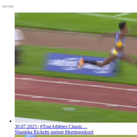
30.07.2023
| #TrueAthletes Classic…
Shanieka Ricketts springt Meetingrekord