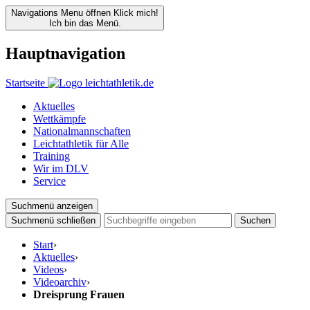
Navigations Menu öffnen
Klick mich!
Ich bin das Menü.
Hauptnavigation
Startseite
Aktuelles
Wettkämpfe
Nationalmannschaften
Leichtathletik für Alle
Training
Wir im DLV
Service
Suchmenü anzeigen
Suchmenü schließen
Suchen
Start
›
Aktuelles
›
Videos
›
Videoarchiv
›
Dreisprung Frauen