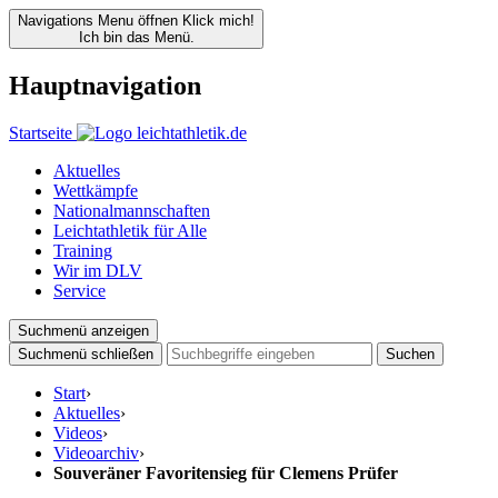
Navigations Menu öffnen
Klick mich!
Ich bin das Menü.
Hauptnavigation
Startseite
Aktuelles
Wettkämpfe
Nationalmannschaften
Leichtathletik für Alle
Training
Wir im DLV
Service
Suchmenü anzeigen
Suchmenü schließen
Suchen
Start
›
Aktuelles
›
Videos
›
Videoarchiv
›
Souveräner Favoritensieg für Clemens Prüfer