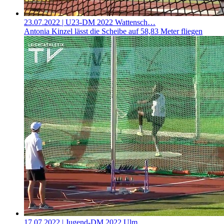
23.07.2022
| U23-DM 2022 Wattensch…
Antonia Kinzel lässt die Scheibe auf 58,83 Meter fliegen
17.07.2022
| Jugend-DM 2022 Ulm