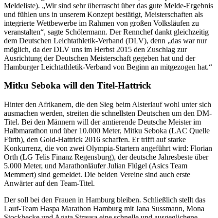
Meldeliste). „Wir sind sehr überrascht über das gute Melde-Ergebnis
und fühlen uns in unserem Konzept bestätigt, Meisterschaften als
integrierte Wettbewerbe im Rahmen von großen Volksläufen zu
veranstalten“, sagte Schölermann. Der Rennchef dankt gleichzeitig
dem Deutschen Leichtathletik-Verband (DLV), denn „das war nur
möglich, da der DLV uns im Herbst 2015 den Zuschlag zur
Ausrichtung der Deutschen Meisterschaft gegeben hat und der
Hamburger Leichtathletik-Verband von Beginn an mitgezogen hat.“
Mitku Seboka will den Titel-Hattrick
Hinter den Afrikanern, die den Sieg beim Alsterlauf wohl unter sich
ausmachen werden, streiten die schnellsten Deutschen um den DM-
Titel. Bei den Männern will der amtierende Deutsche Meister im
Halbmarathon und über 10.000 Meter, Mitku Seboka (LAC Quelle
Fürth), den Gold-Hattrick 2016 schaffen. Er trifft auf starke
Konkurrenz, die von zwei Olympia-Startern angeführt wird: Florian
Orth (LG Telis Finanz Regensburg), der deutsche Jahresbeste über
5.000 Meter, und Marathonläufer Julian Flügel (Asics Team
Memmert) sind gemeldet. Die beiden Vereine sind auch erste
Anwärter auf den Team-Titel.
Der soll bei den Frauen in Hamburg bleiben. Schließlich stellt das
Lauf-Team Haspa Marathon Hamburg mit Jana Sussmann, Mona
Stockhecke und Agata Strausa eine schnelle und ausgeglichene