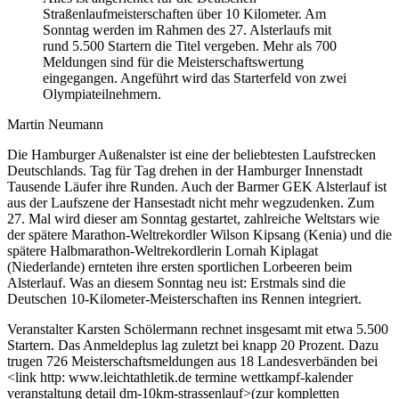
Straßenlaufmeisterschaften über 10 Kilometer. Am
Sonntag werden im Rahmen des 27. Alsterlaufs mit
rund 5.500 Startern die Titel vergeben. Mehr als 700
Meldungen sind für die Meisterschaftswertung
eingegangen. Angeführt wird das Starterfeld von zwei
Olympiateilnehmern.
Martin Neumann
Die Hamburger Außenalster ist eine der beliebtesten Laufstrecken
Deutschlands. Tag für Tag drehen in der Hamburger Innenstadt
Tausende Läufer ihre Runden. Auch der Barmer GEK Alsterlauf ist
aus der Laufszene der Hansestadt nicht mehr wegzudenken. Zum
27. Mal wird dieser am Sonntag gestartet, zahlreiche Weltstars wie
der spätere Marathon-Weltrekordler Wilson Kipsang (Kenia) und die
spätere Halbmarathon-Weltrekordlerin Lornah Kiplagat
(Niederlande) ernteten ihre ersten sportlichen Lorbeeren beim
Alsterlauf. Was an diesem Sonntag neu ist: Erstmals sind die
Deutschen 10-Kilometer-Meisterschaften ins Rennen integriert.
Veranstalter Karsten Schölermann rechnet insgesamt mit etwa 5.500
Startern. Das Anmeldeplus lag zuletzt bei knapp 20 Prozent. Dazu
trugen 726 Meisterschaftsmeldungen aus 18 Landesverbänden bei
<link http: www.leichtathletik.de termine wettkampf-kalender
veranstaltung detail dm-10km-strassenlauf>(zur kompletten