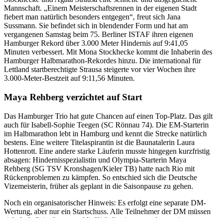
Mannschaft. „Einem Meisterschaftsrennen in der eigenen Stadt
fiebert man natürlich besonders entgegen“, freut sich Jana
Sussmann. Sie befindet sich in blendender Form und hat am
vergangenen Samstag beim 75. Berliner ISTAF ihren eigenen
Hamburger Rekord über 3.000 Meter Hindernis auf 9:41,05
Minuten verbessert. Mit Mona Stockhecke kommt die Inhaberin des
Hamburger Halbmarathon-Rekordes hinzu. Die international für
Lettland startberechtigte Strausa steigerte vor vier Wochen ihre
3.000-Meter-Bestzeit auf 9:11,56 Minuten.
Maya Rehberg verzichtet auf Start
Das Hamburger Trio hat gute Chancen auf einen Top-Platz. Das gilt
auch für Isabell-Sophie Teegen (SC Rönnau 74). Die EM-Starterin
im Halbmarathon lebt in Hamburg und kennt die Strecke natürlich
bestens. Eine weitere Titelaspirantin ist die Baunatalerin Laura
Hottenrott. Eine andere starke Läuferin musste hingegen kurzfristig
absagen: Hindernisspezialistin und Olympia-Starterin Maya
Rehberg (SG TSV Kronshagen/Kieler TB) hatte nach Rio mit
Rückenproblemen zu kämpfen. So entschied sich die Deutsche
Vizemeisterin, früher als geplant in die Saisonpause zu gehen.
Noch ein organisatorischer Hinweis: Es erfolgt eine separate DM-
Wertung, aber nur ein Startschuss. Alle Teilnehmer der DM müssen