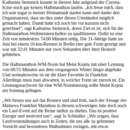
Katharina Steinruck konnte in diesem Jahr aufgrund der Corona-
Krise noch gar keinen Halbmarathon laufen. „Ich freue mich, dass
ich nun sogar in meiner Heimatstadt starten kann und danke den
Organisatoren, dass sie dies unter diesen Umständen möglich
gemacht haben. Damit hatte ich noch bis vor kurzem nicht
gerechnet“, sagt Katharina Steinruck, deren Ziel es ist, sich für die
Halbmarathon-Weltmeisterschaften zu qualifizieren. Dafür ist eine
Zeit von mindestens 74:00 Minuten nötig. Die 31-Jährige hatte im
Juni bei einem 10-km-Rennen in Berlin eine gute Form gezeigt und
war mit 32:41 Minuten nur zwei Sekunden über ihrer Bestzeit
geblieben.
Die Halbmarathon-WM-Norm hat Melat Kejeta mit einer Leistung
von 68:55 Minuten aus dem vergangenen Winter längst abgehakt.
Und normalerweise ist sie die klare Favoritin in Frankfurt.
Allerdings muss man abwarten, in welcher Form sie zurzeit ist. Ein
Leistungsnachweis für eine WM-Nominierung sollte Melat Kejeta
am Sonntag gelingen.
„Wir freuen uns auf das Rennen und sind froh, nach der Absage des
Mainova Frankfurt Marathon in diesem schwierigen Jahr doch noch
ein Lauf-Event auf die Beine stellen zu dürfen. Das ist positive
Energie und motiviert uns“, sagt Jo Schindler. „Wir zeigen, dass
Laufveranstaltungen auch in Zeiten, die uns alle zu gebotener
Vorsicht und besonderen Maßnahmen zwingen, mit etwas