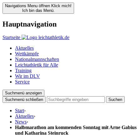
Navigations Menu öffnen
Klick mich!
Ich bin das Menü.
Hauptnavigation
Startseite
Aktuelles
Wettkämpfe
Nationalmannschaften
Leichtathletik für Alle
Training
Wir im DLV
Service
Suchmenü anzeigen
Suchmenü schließen
Suchen
Start
›
Aktuelles
›
News
›
Halbmarathon am kommenden Sonntag mit Arne Gabius
und Katharina Steinruck