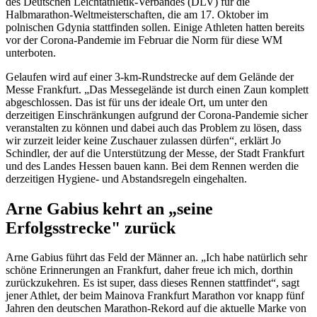
des Deutschen Leichtathletik-Verbandes (DLV) für die
Halbmarathon-Weltmeisterschaften, die am 17. Oktober im
polnischen Gdynia stattfinden sollen. Einige Athleten hatten bereits
vor der Corona-Pandemie im Februar die Norm für diese WM
unterboten.
Gelaufen wird auf einer 3-km-Rundstrecke auf dem Gelände der
Messe Frankfurt. „Das Messegelände ist durch einen Zaun komplett
abgeschlossen. Das ist für uns der ideale Ort, um unter den
derzeitigen Einschränkungen aufgrund der Corona-Pandemie sicher
veranstalten zu können und dabei auch das Problem zu lösen, dass
wir zurzeit leider keine Zuschauer zulassen dürfen“, erklärt Jo
Schindler, der auf die Unterstützung der Messe, der Stadt Frankfurt
und des Landes Hessen bauen kann. Bei dem Rennen werden die
derzeitigen Hygiene- und Abstandsregeln eingehalten.
Arne Gabius kehrt an „seine
Erfolgsstrecke" zurück
Arne Gabius führt das Feld der Männer an. „Ich habe natürlich sehr
schöne Erinnerungen an Frankfurt, daher freue ich mich, dorthin
zurückzukehren. Es ist super, dass dieses Rennen stattfindet“, sagt
jener Athlet, der beim Mainova Frankfurt Marathon vor knapp fünf
Jahren den deutschen Marathon-Rekord auf die aktuelle Marke von