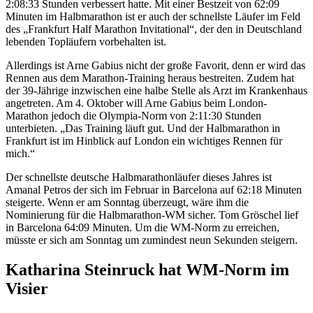
2:08:33 Stunden verbessert hatte. Mit einer Bestzeit von 62:09
Minuten im Halbmarathon ist er auch der schnellste Läufer im Feld
des „Frankfurt Half Marathon Invitational“, der den in Deutschland
lebenden Topläufern vorbehalten ist.
Allerdings ist Arne Gabius nicht der große Favorit, denn er wird das
Rennen aus dem Marathon-Training heraus bestreiten. Zudem hat
der 39-Jährige inzwischen eine halbe Stelle als Arzt im Krankenhaus
angetreten. Am 4. Oktober will Arne Gabius beim London-
Marathon jedoch die Olympia-Norm von 2:11:30 Stunden
unterbieten. „Das Training läuft gut. Und der Halbmarathon in
Frankfurt ist im Hinblick auf London ein wichtiges Rennen für
mich.“
Der schnellste deutsche Halbmarathonläufer dieses Jahres ist
Amanal Petros der sich im Februar in Barcelona auf 62:18 Minuten
steigerte. Wenn er am Sonntag überzeugt, wäre ihm die
Nominierung für die Halbmarathon-WM sicher. Tom Gröschel lief
in Barcelona 64:09 Minuten. Um die WM-Norm zu erreichen,
müsste er sich am Sonntag um zumindest neun Sekunden steigern.
Katharina Steinruck hat WM-Norm im
Visier