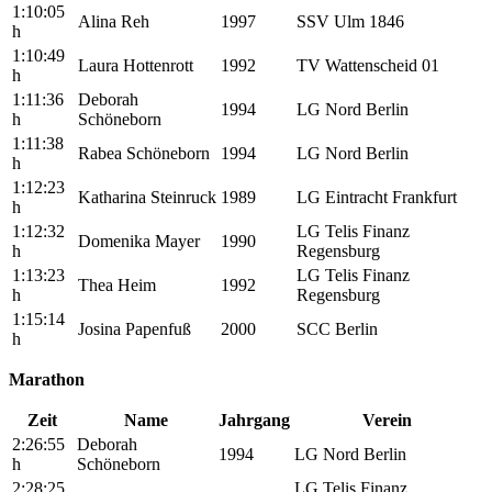
1:10:05
Alina Reh
1997
SSV Ulm 1846
h
1:10:49
Laura Hottenrott
1992
TV Wattenscheid 01
h
1:11:36
Deborah
1994
LG Nord Berlin
h
Schöneborn
1:11:38
Rabea Schöneborn
1994
LG Nord Berlin
h
1:12:23
Katharina Steinruck
1989
LG Eintracht Frankfurt
h
1:12:32
LG Telis Finanz
Domenika Mayer
1990
h
Regensburg
1:13:23
LG Telis Finanz
Thea Heim
1992
h
Regensburg
1:15:14
Josina Papenfuß
2000
SCC Berlin
h
Marathon
Zeit
Name
Jahrgang
Verein
2:26:55
Deborah
1994
LG Nord Berlin
h
Schöneborn
2:28:25
LG Telis Finanz