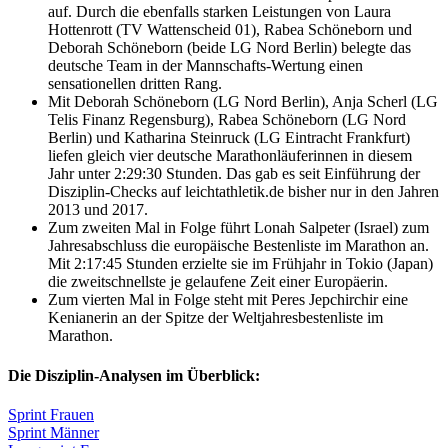
auf. Durch die ebenfalls starken Leistungen von Laura
Hottenrott (TV Wattenscheid 01), Rabea Schöneborn und
Deborah Schöneborn (beide LG Nord Berlin) belegte das
deutsche Team in der Mannschafts-Wertung einen
sensationellen dritten Rang.
Mit Deborah Schöneborn (LG Nord Berlin), Anja Scherl (LG
Telis Finanz Regensburg), Rabea Schöneborn (LG Nord
Berlin) und Katharina Steinruck (LG Eintracht Frankfurt)
liefen gleich vier deutsche Marathonläuferinnen in diesem
Jahr unter 2:29:30 Stunden. Das gab es seit Einführung der
Disziplin-Checks auf leichtathletik.de bisher nur in den Jahren
2013 und 2017.
Zum zweiten Mal in Folge führt Lonah Salpeter (Israel) zum
Jahresabschluss die europäische Bestenliste im Marathon an.
Mit 2:17:45 Stunden erzielte sie im Frühjahr in Tokio (Japan)
die zweitschnellste je gelaufene Zeit einer Europäerin.
Zum vierten Mal in Folge steht mit Peres Jepchirchir eine
Kenianerin an der Spitze der Weltjahresbestenliste im
Marathon.
Die Disziplin-Analysen im Überblick:
Sprint Frauen
Sprint Männer