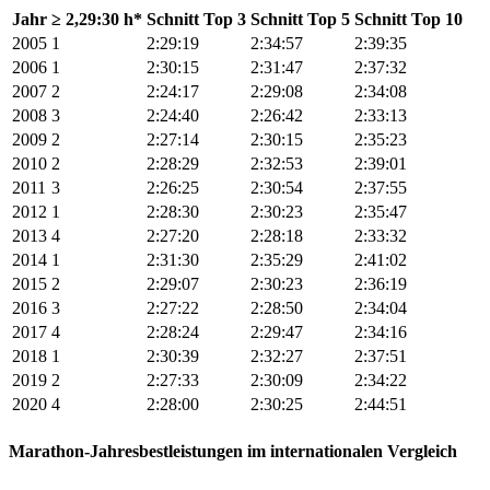
Jahr
≥ 2,29:30 h*
Schnitt Top 3
Schnitt Top 5
Schnitt Top 10
2005
1
2:29:19
2:34:57
2:39:35
2006
1
2:30:15
2:31:47
2:37:32
2007
2
2:24:17
2:29:08
2:34:08
2008
3
2:24:40
2:26:42
2:33:13
2009
2
2:27:14
2:30:15
2:35:23
2010
2
2:28:29
2:32:53
2:39:01
2011
3
2:26:25
2:30:54
2:37:55
2012
1
2:28:30
2:30:23
2:35:47
2013
4
2:27:20
2:28:18
2:33:32
2014
1
2:31:30
2:35:29
2:41:02
2015
2
2:29:07
2:30:23
2:36:19
2016
3
2:27:22
2:28:50
2:34:04
2017
4
2:28:24
2:29:47
2:34:16
2018
1
2:30:39
2:32:27
2:37:51
2019
2
2:27:33
2:30:09
2:34:22
2020
4
2:28:00
2:30:25
2:44:51
Marathon-Jahresbestleistungen im internationalen Vergleich