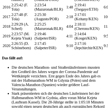
2:25:42 (F.
2:23:54
2:19:41
2016
1:48
6:
Tola)
(Mazuronak/BLR)
(Tsegaye/ETH)
2:27:48 (F.
2:25:30
2:17:01
2017
2:18
10
Tola)
(Augusto/POR)
(Keitany/KEN)
2:29:29 (A.
2:25:25
2:18:11
2018
4:04
11
Scherl)
(Mazuronak/BLR)
(Cherono/KEN)
2:23:57 (M.
2:19:46
2:14:04
2019
4:11
9:
Kejeta Yisak)
(Salpeter/ISR)
(Kosgei/KEN)
2:26:55 (D.
2:17:45
2:17:16
2020
9:10
9:
Schöneborn)
(Salpeter/ISR)
(Jepchirchir/KEN)
Das fällt auf:
Die deutschen Marathon- und Straßenläuferinnen mussten
den Großteil des Jahres wegen der Corona-Pandemie auf
Wettkämpfe verzichten. Erst gegen Ende des Jahres gab es
mit der Halbmarathon-WM in Gdynia (Polen) und dem
Valencia-Marathon (Spanien) wieder größere Lauf-
Veranstaltungen.
Stark präsentierten sich die deutschen Läuferinnen bei der
Halbmarathon-WM in Gydnia, allen voran Melat Kejeta
(Laufteam Kassel). Die 28-Jährige stellte in 1:05:18 Minuten
sowohl einen neuen deutschen als auch europäischen Rekord