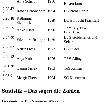
Anja Scherl
1986
h
Regensburg
2:28:42
Rabea Schöneborn
1994
LG Nord Berlin
h
2:28:48
Katharina
1989
LG Eintracht Frankfurt
h
Steinruck
2:39:19
TSV Bayer 04
Anke Esser
1990
h
Leverkusen
2:54:00
LSG Goldener Grund
Friederike Schoppe
1976
h
Selters
2:58:07
Katrin Ochs
1977
LG Filder
h
2:59:52
Anja Kobs
1976
TSV Alling
h
3:01:28
Carina Fierek
1983
TuS Xanten
h
3:03:01
Margit Elfers
1994
SC Kemmern
h
Statistik – Das sagen die Zahlen
Das deutsche Top-Niveau im Marathon