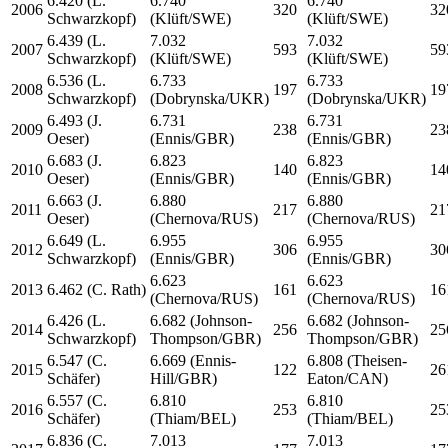
6.420 (L.
6.740
6.740
2006
320
32
Schwarzkopf)
(Klüft/SWE)
(Klüft/SWE)
6.439 (L.
7.032
7.032
2007
593
59
Schwarzkopf)
(Klüft/SWE)
(Klüft/SWE)
6.536 (L.
6.733
6.733
2008
197
19
Schwarzkopf)
(Dobrynska/UKR)
(Dobrynska/UKR)
6.493 (J.
6.731
6.731
2009
238
23
Oeser)
(Ennis/GBR)
(Ennis/GBR)
6.683 (J.
6.823
6.823
2010
140
14
Oeser)
(Ennis/GBR)
(Ennis/GBR)
6.663 (J.
6.880
6.880
2011
217
21
Oeser)
(Chernova/RUS)
(Chernova/RUS)
6.649 (L.
6.955
6.955
2012
306
30
Schwarzkopf)
(Ennis/GBR)
(Ennis/GBR)
6.623
6.623
2013
6.462 (C. Rath)
161
16
(Chernova/RUS)
(Chernova/RUS)
6.426 (L.
6.682 (Johnson-
6.682 (Johnson-
2014
256
25
Schwarzkopf)
Thompson/GBR)
Thompson/GBR)
6.547 (C.
6.669 (Ennis-
6.808 (Theisen-
2015
122
26
Schäfer)
Hill/GBR)
Eaton/CAN)
6.557 (C.
6.810
6.810
2016
253
25
Schäfer)
(Thiam/BEL)
(Thiam/BEL)
6.836 (C.
7.013
7.013