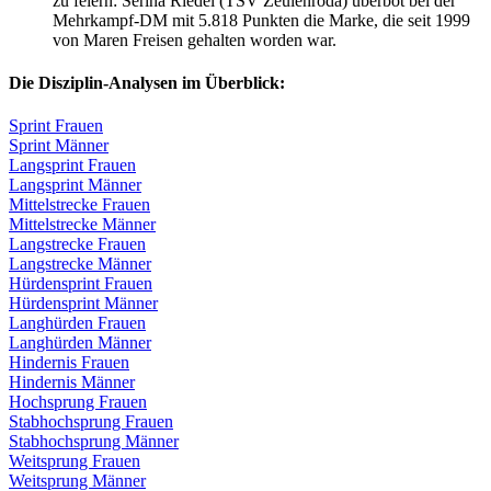
zu feiern: Serina Riedel (TSV Zeulenroda) überbot bei der
Mehrkampf-DM mit 5.818 Punkten die Marke, die seit 1999
von Maren Freisen gehalten worden war.
Die Disziplin-Analysen im Überblick:
Sprint Frauen
Sprint Männer
Langsprint Frauen
Langsprint Männer
Mittelstrecke Frauen
Mittelstrecke Männer
Langstrecke Frauen
Langstrecke Männer
Hürdensprint Frauen
Hürdensprint Männer
Langhürden Frauen
Langhürden Männer
Hindernis Frauen
Hindernis Männer
Hochsprung Frauen
Stabhochsprung Frauen
Stabhochsprung Männer
Weitsprung Frauen
Weitsprung Männer