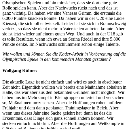
Olympischen Spielen und bin mir sicher, dass sie dort eine gute
Rolle spielen kann. Aber der Nachwuchs rückt nach und das ist
ganz wichtig. Da haben wir eine Vanessa Grimm, die erstmals die
6.000 Punkte knacken konnte. Da haben wir in der U20 eine Lucie
Kienast, die sich toll entwickelt. Leider hat sie sich in Braunschweig
verletzt, so dass sie nicht mehr in Vaterstetten antreten konnte. Aber
sie ist jetzt wieder auf einem guten Weg. Und auch in der U18 gab
es tolle Resultate, wenn ich etwa an Serina Riedel und ihre 5.800
Punkte denke. Im Nachwuchs schlummern schon einige Talente.
Wie wollen und können Sie die Kader-Arbeit in Vorbereitung auf die
Olympischen Spiele in den kommenden Monaten gestalten?
Wolfgang Kühne:
Die aktuelle Lage ist nicht einfach und wird es auch in absehbarer
Zeit nicht. Eigentlich wollten wir bereits eine Maßnahme abhalten in
Halle, das war aber aus den bekannten Gründen nicht möglich. Wir
haben uns im Mehrkampf in Kleingruppen unterteilt und versuchen
so, Maßnahmen umzusetzen. Aber die Hoffnungen ruhen auf dem
Frühjahr und dem dann geplanten Trainingslager in Belek. Aber
wenn uns dieses Jahr eine Sache gelehrt hat, dann ist das die
Erkenntnis, dass Dinge sich ganz schnell ändern können. Wir
stecken einfach nicht drin. Aber die Hoffnungen auf Wettkämpfe in
Götzis und Ratingen im Frühjahr sind groß.