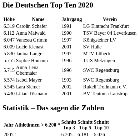
Die Deutschen Top Ten 2020
Höhe
Name
Jahrgang
Verein
6.319
Carolin Schäfer
1991
LG Eintracht Frankfurt
6.112
Anna Maiwald
1990
TSV Bayer 04 Leverkusen
6.047
Vanessa Grimm
1997
Königsteiner LV
6.009
Lucie Kienast
2001
SV Halle
5.830
Janina Lange
1997
MTV Lübeck
5.755
Sophie Hamann
1996
TUS Metzingen
Anna-Lena
5.715
1996
SWC Regensburg
Obermaier
5.574
Isabel Mayer
1993
SWC Regensburg
5.545
Lara Siemer
2002
Rukeli Trollmann e.V.
5.430
Lilian Tösmann
2001
BV Teutonia Lanstrop
Statistik – Das sagen die Zahlen
Schnitt
Schnitt
Schnitt
Jahr
Athletinnen > 6.200 *
Top 3
Top 5
Top 10
2005
1
6.205
6.181
6.026