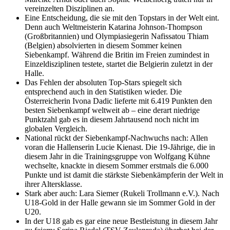
vereinzelten Disziplinen an.
Eine Entscheidung, die sie mit den Topstars in der Welt eint.
Denn auch Weltmeisterin Katarina Johnson-Thompson
(Großbritannien) und Olympiasiegerin Nafissatou Thiam
(Belgien) absolvierten in diesem Sommer keinen
Siebenkampf. Während die Britin im Freien zumindest in
Einzeldisziplinen testete, startet die Belgierin zuletzt in der
Halle.
Das Fehlen der absoluten Top-Stars spiegelt sich
entsprechend auch in den Statistiken wieder. Die
Österreicherin Ivona Dadic lieferte mit 6.419 Punkten den
besten Siebenkampf weltweit ab – eine derart niedrige
Punktzahl gab es in diesem Jahrtausend noch nicht im
globalen Vergleich.
National rückt der Siebenkampf-Nachwuchs nach: Allen
voran die Hallenserin Lucie Kienast. Die 19-Jährige, die in
diesem Jahr in die Trainingsgruppe von Wolfgang Kühne
wechselte, knackte in diesem Sommer erstmals die 6.000
Punkte und ist damit die stärkste Siebenkämpferin der Welt in
ihrer Altersklasse.
Stark aber auch: Lara Siemer (Rukeli Trollmann e.V.). Nach
U18-Gold in der Halle gewann sie im Sommer Gold in der
U20.
In der U18 gab es gar eine neue Bestleistung in diesem Jahr