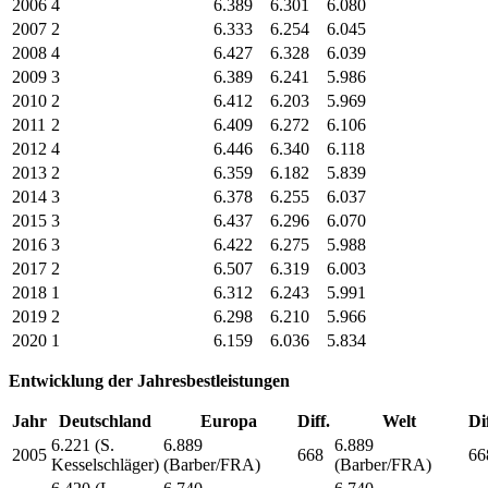
2006
4
6.389
6.301
6.080
2007
2
6.333
6.254
6.045
2008
4
6.427
6.328
6.039
2009
3
6.389
6.241
5.986
2010
2
6.412
6.203
5.969
2011
2
6.409
6.272
6.106
2012
4
6.446
6.340
6.118
2013
2
6.359
6.182
5.839
2014
3
6.378
6.255
6.037
2015
3
6.437
6.296
6.070
2016
3
6.422
6.275
5.988
2017
2
6.507
6.319
6.003
2018
1
6.312
6.243
5.991
2019
2
6.298
6.210
5.966
2020
1
6.159
6.036
5.834
Entwicklung der Jahresbestleistungen
Jahr
Deutschland
Europa
Diff.
Welt
Dif
6.221 (S.
6.889
6.889
2005
668
66
Kesselschläger)
(Barber/FRA)
(Barber/FRA)