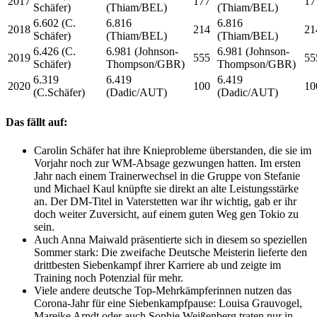
2017
177
17
Schäfer)
(Thiam/BEL)
(Thiam/BEL)
6.602 (C.
6.816
6.816
2018
214
21
Schäfer)
(Thiam/BEL)
(Thiam/BEL)
6.426 (C.
6.981 (Johnson-
6.981 (Johnson-
2019
555
55
Schäfer)
Thompson/GBR)
Thompson/GBR)
6.319
6.419
6.419
2020
100
10
(C.Schäfer)
(Dadic/AUT)
(Dadic/AUT)
Das fällt auf:
Carolin Schäfer hat ihre Knieprobleme überstanden, die sie im
Vorjahr noch zur WM-Absage gezwungen hatten. Im ersten
Jahr nach einem Trainerwechsel in die Gruppe von Stefanie
und Michael Kaul knüpfte sie direkt an alte Leistungsstärke
an. Der DM-Titel in Vaterstetten war ihr wichtig, gab er ihr
doch weiter Zuversicht, auf einem guten Weg gen Tokio zu
sein.
Auch Anna Maiwald präsentierte sich in diesem so speziellen
Sommer stark: Die zweifache Deutsche Meisterin lieferte den
drittbesten Siebenkampf ihrer Karriere ab und zeigte im
Training noch Potenzial für mehr.
Viele andere deutsche Top-Mehrkämpferinnen nutzen das
Corona-Jahr für eine Siebenkampfpause: Louisa Grauvogel,
Mareike Arndt oder auch Sophie Weißenberg traten nur in