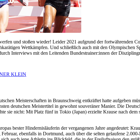
n, werfen und stoßen wieder! Leider 2021 aufgrund der fortwährenden 
ochkarätigen Wettkämpfen. Und schließlich auch mit den Olympischen S
t durch Interviews mit den Leitenden Bundestrainer:innen der Diszipling
NER KLEIN
utschen Meisterschaften in Braunschweig entkräftet hatte aufgeben müs
echsten deutschen Meistertitel in gewohnt souveräner Manier. Die Deuts
te sie nicht: Mit Platz fünf in Tokio (Japan) erzielte Krause nach de
uropas bester Hindernisläuferin der vergangenen Jahre angedeutet: Krau
Februar, ebenfalls in Dortmund, auch über die selten gelaufene 2.000-M
 auch jene Athletin ins Blickfeld, die in der Freiluftsaison den größ