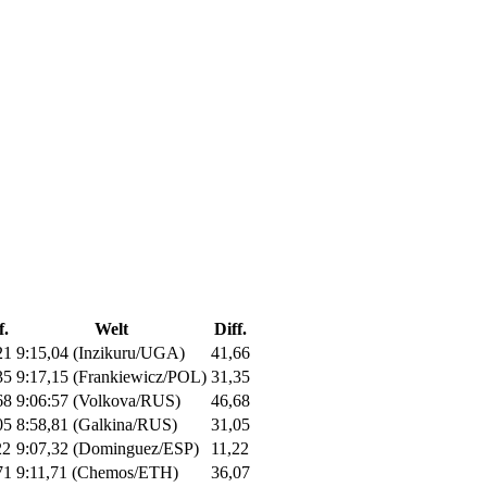
f.
Welt
Diff.
21
9:15,04 (Inzikuru/UGA)
41,66
35
9:17,15 (Frankiewicz/POL)
31,35
68
9:06:57 (Volkova/RUS)
46,68
05
8:58,81 (Galkina/RUS)
31,05
22
9:07,32 (Dominguez/ESP)
11,22
71
9:11,71 (Chemos/ETH)
36,07