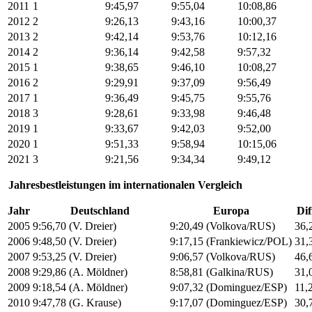
2011
1
9:45,97
9:55,04
10:08,86
2012
2
9:26,13
9:43,16
10:00,37
2013
2
9:42,14
9:53,76
10:12,16
2014
2
9:36,14
9:42,58
9:57,32
2015
1
9:38,65
9:46,10
10:08,27
2016
2
9:29,91
9:37,09
9:56,49
2017
1
9:36,49
9:45,75
9:55,76
2018
3
9:28,61
9:33,98
9:46,48
2019
1
9:33,67
9:42,03
9:52,00
2020
1
9:51,33
9:58,94
10:15,06
2021
3
9:21,56
9:34,34
9:49,12
Jahresbestleistungen im internationalen Vergleich
Jahr
Deutschland
Europa
Dif
2005
9:56,70 (V. Dreier)
9:20,49 (Volkova/RUS)
36,
2006
9:48,50 (V. Dreier)
9:17,15 (Frankiewicz/POL)
31,
2007
9:53,25 (V. Dreier)
9:06,57 (Volkova/RUS)
46,
2008
9:29,86 (A. Möldner)
8:58,81 (Galkina/RUS)
31,
2009
9:18,54 (A. Möldner)
9:07,32 (Dominguez/ESP)
11,
2010
9:47,78 (G. Krause)
9:17,07 (Dominguez/ESP)
30,