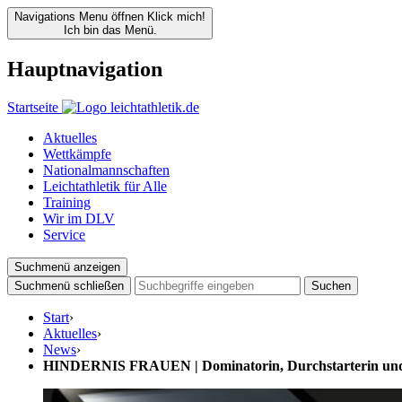
Navigations Menu öffnen
Klick mich!
Ich bin das Menü.
Hauptnavigation
Startseite
Aktuelles
Wettkämpfe
Nationalmannschaften
Leichtathletik für Alle
Training
Wir im DLV
Service
Suchmenü anzeigen
Suchmenü schließen
Suchen
Start
›
Aktuelles
›
News
›
HINDERNIS FRAUEN | Dominatorin, Durchstarterin und 