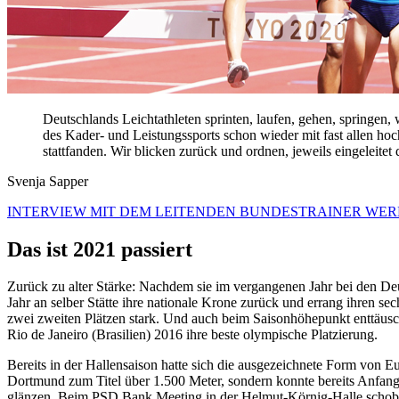
Deutschlands Leichtathleten sprinten, laufen, gehen, springe
des Kader- und Leistungssports schon wieder mit fast allen h
stattfanden. Wir blicken zurück und ordnen, jeweils eingeleite
Svenja Sapper
INTERVIEW MIT DEM LEITENDEN BUNDESTRAINER WER
Das ist 2021 passiert
Zurück zu alter Stärke: Nachdem sie im vergangenen Jahr bei den De
Jahr an selber Stätte ihre nationale Krone zurück und errang ihren s
zwei zweiten Plätzen stark. Und auch beim Saisonhöhepunkt enttäusch
Rio de Janeiro (Brasilien) 2016 ihre beste olympische Platzierung.
Bereits in der Hallensaison hatte sich die ausgezeichnete Form von E
Dortmund zum Titel über 1.500 Meter, sondern konnte bereits Anfang 
glänzen. Beim PSD Bank Meeting in der Helmut-Körnig-Halle schob sich