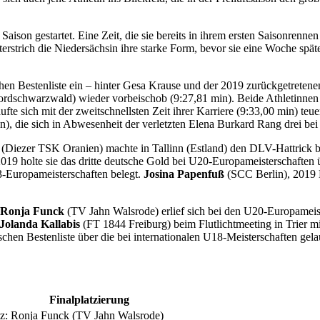
aison gestartet. Eine Zeit, die sie bereits in ihrem ersten Saisonren
rstrich die Niedersächsin ihre starke Form, bevor sie eine Woche spät
schen Bestenliste ein – hinter Gesa Krause und der 2019 zurückgetrete
rdschwarzwald) wieder vorbeischob (9:27,81 min). Beide Athletinnen g
fte sich mit der zweitschnellsten Zeit ihrer Karriere (9:33,00 min) te
 die sich in Abwesenheit der verletzten Elena Burkard Rang drei bei 
h
(Diezer TSK Oranien) machte in Tallinn (Estland) den DLV-Hattrick
 holte sie das dritte deutsche Gold bei U20-Europameisterschaften ü
23-Europameisterschaften belegt.
Josina Papenfuß
(SCC Berlin), 2019 
Ronja Funck
(TV Jahn Walsrode) erlief sich bei den U20-Europameist
Jolanda Kallabis
(FT 1844 Freiburg) beim Flutlichtmeeting in Trier m
schen Bestenliste über die bei internationalen U18-Meisterschaften gela
Finalplatzierung
atz: Ronja Funck (TV Jahn Walsrode)