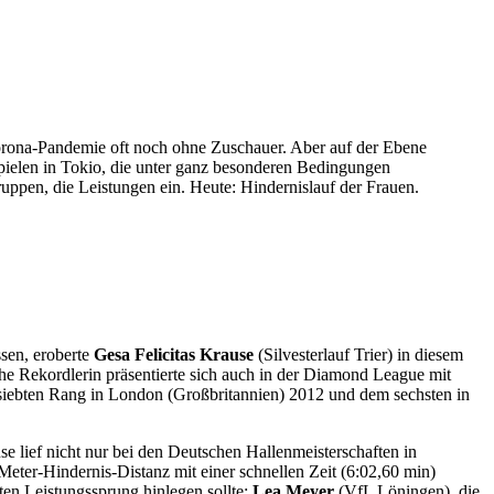
Corona-Pandemie oft noch ohne Zuschauer. Aber auf der Ebene
pielen in Tokio, die unter ganz besonderen Bedingungen
ruppen, die Leistungen ein. Heute: Hindernislauf der Frauen.
sen, eroberte
Gesa Felicitas Krause
(Silvesterlauf Trier) in diesem
che Rekordlerin präsentierte sich auch in der Diamond League mit
m siebten Rang in London (Großbritannien) 2012 und dem sechsten in
se lief nicht nur bei den Deutschen Hallenmeisterschaften in
eter-Hindernis-Distanz mit einer schnellen Zeit (6:02,60 min)
ten Leistungssprung hinlegen sollte:
Lea Meyer
(VfL Löningen), die