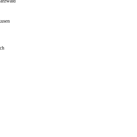
arzwald
kusen
ch