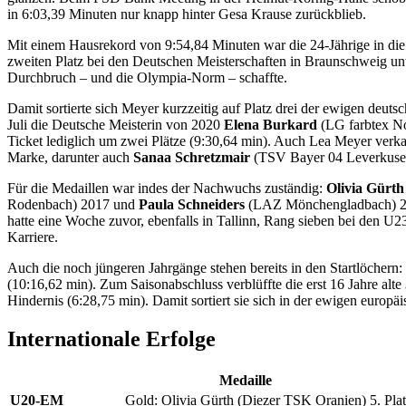
in 6:03,39 Minuten nur knapp hinter Gesa Krause zurückblieb.
Mit einem Hausrekord von 9:54,84 Minuten war die 24-Jährige in die S
zweiten Platz bei den Deutschen Meisterschaften in Braunschweig unte
Durchbruch – und die Olympia-Norm – schaffte.
Damit sortierte sich Meyer kurzzeitig auf Platz drei der ewigen deut
Juli die Deutsche Meisterin von 2020
Elena Burkard
(LG farbtex No
Ticket lediglich um zwei Plätze (9:30,64 min). Auch Lea Meyer verkau
Marke, darunter auch
Sanaa Schretzmair
(TSV Bayer 04 Leverkusen),
Für die Medaillen war indes der Nachwuchs zuständig:
Olivia Gürt
Rodenbach) 2017 und
Paula Schneiders
(LAZ Mönchengladbach) 2019
hatte eine Woche zuvor, ebenfalls in Tallinn, Rang sieben bei den U
Karriere.
Auch die noch jüngeren Jahrgänge stehen bereits in den Startlöchern:
(10:16,62 min). Zum Saisonabschluss verblüffte die erst 16 Jahre alte
Hindernis (6:28,75 min). Damit sortiert sie sich in der ewigen europäi
Internationale Erfolge
Medaille
U20-EM
Gold: Olivia Gürth (Diezer TSK Oranien)
5. Pl