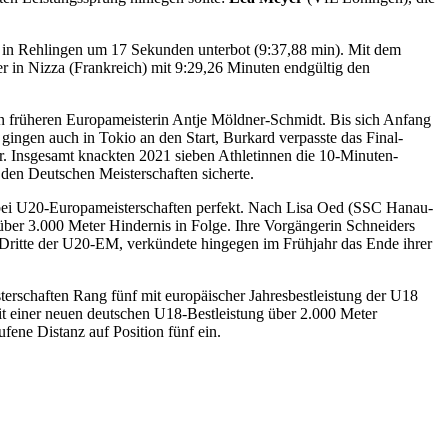
nen in Rehlingen um 17 Sekunden unterbot (9:37,88 min). Mit dem
er in Nizza (Frankreich) mit 9:29,26 Minuten endgültig den
nen früheren Europameisterin Antje Möldner-Schmidt. Bis sich Anfang
ingen auch in Tokio an den Start, Burkard verpasste das Final-
uer. Insgesamt knackten 2021 sieben Athletinnen die 10-Minuten-
den Deutschen Meisterschaften sicherte.
 bei U20-Europameisterschaften perfekt. Nach Lisa Oed (SSC Hanau-
ber 3.000 Meter Hindernis in Folge. Ihre Vorgängerin Schneiders
Dritte der U20-EM, verkündete hingegen im Frühjahr das Ende ihrer
erschaften Rang fünf mit europäischer Jahresbestleistung der U18
it einer neuen deutschen U18-Bestleistung über 2.000 Meter
ufene Distanz auf Position fünf ein.