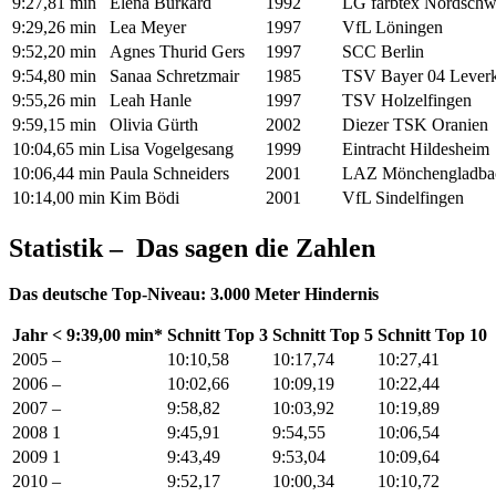
9:27,81 min
Elena Burkard
1992
LG farbtex Nordschw
9:29,26 min
Lea Meyer
1997
VfL Löningen
9:52,20 min
Agnes Thurid Gers
1997
SCC Berlin
9:54,80 min
Sanaa Schretzmair
1985
TSV Bayer 04 Lever
9:55,26 min
Leah Hanle
1997
TSV Holzelfingen
9:59,15 min
Olivia Gürth
2002
Diezer TSK Oranien
10:04,65 min
Lisa Vogelgesang
1999
Eintracht Hildesheim
10:06,44 min
Paula Schneiders
2001
LAZ Mönchengladba
10:14,00 min
Kim Bödi
2001
VfL Sindelfingen
Statistik
– Das sagen die Zahlen
Das deutsche Top-Niveau: 3.000 Meter Hindernis
Jahr
< 9:39,00 min*
Schnitt Top 3
Schnitt Top 5
Schnitt Top 10
2005
–
10:10,58
10:17,74
10:27,41
2006
–
10:02,66
10:09,19
10:22,44
2007
–
9:58,82
10:03,92
10:19,89
2008
1
9:45,91
9:54,55
10:06,54
2009
1
9:43,49
9:53,04
10:09,64
2010
–
9:52,17
10:00,34
10:10,72