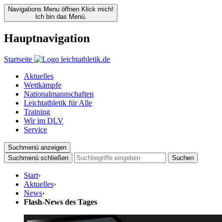
Navigations Menu öffnen
Klick mich!
Ich bin das Menü.
Hauptnavigation
Startseite
Aktuelles
Wettkämpfe
Nationalmannschaften
Leichtathletik für Alle
Training
Wir im DLV
Service
Suchmenü anzeigen
Suchmenü schließen
Suchen
Start
›
Aktuelles
›
News
›
Flash-News des Tages