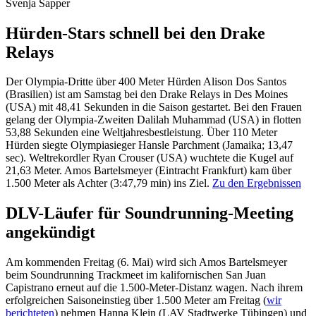
Svenja Sapper
Hürden-Stars schnell bei den Drake
Relays
Der Olympia-Dritte über 400 Meter Hürden Alison Dos Santos
(Brasilien) ist am Samstag bei den Drake Relays in Des Moines
(USA) mit 48,41 Sekunden in die Saison gestartet. Bei den Frauen
gelang der Olympia-Zweiten Dalilah Muhammad (USA) in flotten
53,88 Sekunden eine Weltjahresbestleistung. Über 110 Meter
Hürden siegte Olympiasieger Hansle Parchment (Jamaika; 13,47
sec). Weltrekordler Ryan Crouser (USA) wuchtete die Kugel auf
21,63 Meter. Amos Bartelsmeyer (Eintracht Frankfurt) kam über
1.500 Meter als Achter (3:47,79 min) ins Ziel.
Zu den Ergebnissen
DLV-Läufer für Soundrunning-Meeting
angekündigt
Am kommenden Freitag (6. Mai) wird sich Amos Bartelsmeyer
beim Soundrunning Trackmeet im kalifornischen San Juan
Capistrano erneut auf die 1.500-Meter-Distanz wagen. Nach ihrem
erfolgreichen Saisoneinstieg über 1.500 Meter am Freitag (
wir
berichteten
) nehmen Hanna Klein (LAV Stadtwerke Tübingen) und