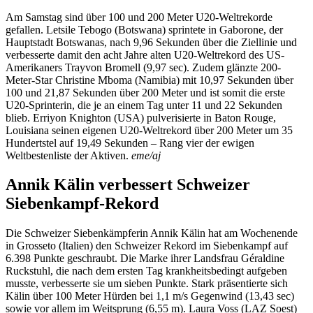
Am Samstag sind über 100 und 200 Meter U20-Weltrekorde
gefallen. Letsile Tebogo (Botswana) sprintete in Gaborone, der
Hauptstadt Botswanas, nach 9,96 Sekunden über die Ziellinie und
verbesserte damit den acht Jahre alten U20-Weltrekord des US-
Amerikaners Trayvon Bromell (9,97 sec). Zudem glänzte 200-
Meter-Star Christine Mboma (Namibia) mit 10,97 Sekunden über
100 und 21,87 Sekunden über 200 Meter und ist somit die erste
U20-Sprinterin, die je an einem Tag unter 11 und 22 Sekunden
blieb. Erriyon Knighton (USA) pulverisierte in Baton Rouge,
Louisiana seinen eigenen U20-Weltrekord über 200 Meter um 35
Hundertstel auf 19,49 Sekunden – Rang vier der ewigen
Weltbestenliste der Aktiven.
eme/aj
Annik Kälin verbessert Schweizer
Siebenkampf-Rekord
Die Schweizer Siebenkämpferin Annik Kälin hat am Wochenende
in Grosseto (Italien) den Schweizer Rekord im Siebenkampf auf
6.398 Punkte geschraubt. Die Marke ihrer Landsfrau Géraldine
Ruckstuhl, die nach dem ersten Tag krankheitsbedingt aufgeben
musste, verbesserte sie um sieben Punkte. Stark präsentierte sich
Kälin über 100 Meter Hürden bei 1,1 m/s Gegenwind (13,43 sec)
sowie vor allem im Weitsprung (6,55 m). Laura Voss (LAZ Soest)