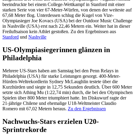
beeindruckte bei einem College-Wettkampf in Stanford mit einer
starken Serie von vier 67-Meter-Würfen, von denen der weiteste auf
67,68 Meter flog. Unterdessen schlug die Kugel von Vize-
Olympiasieger Joe Kovacs (USA) bei der Outdoor Music Challenge
in Nashville (USA) erst nach 22,46 Metern ein. Weiter hat in dieser
Freiluftsaison kein Athlet gestoßen. Zu den Ergebnissen aus
Stanford
und
Nashville
US-Olympiasiegerinnen glänzen in
Philadelphia
Mehrere US-Stars haben am Samstag bei den Penn Relays in
Philadelphia (USA) für starke Leistungen gesorgt. 400-Meter-
Hürden-Weltrekordlerin Sydney McLaughlin testete über die
Kurzhürden und siegte in 12,75 Sekunden deutlich. Über 600 Meter
setzte sich Athing Mu (1:22,74 min) durch, die bei den Olympischen
Spielen über 800 Meter triumphiert hatte. Im Diskuwurf ragte der
21-jährige Chilene und ehemalige U18-Weltmeister Claudio
Romero mit 67,02 Metern heraus.
Zu den Ergebnissen
Nachwuchs-Stars erzielen U20-
Sprintrekorde