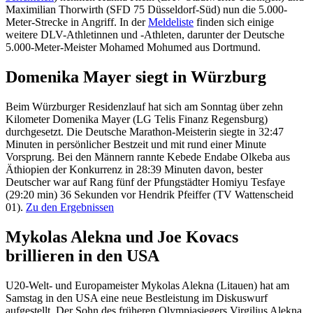
Maximilian Thorwirth (SFD 75 Düsseldorf-Süd) nun die 5.000-
Meter-Strecke in Angriff. In der
Meldeliste
finden sich einige
weitere DLV-Athletinnen und -Athleten, darunter der Deutsche
5.000-Meter-Meister Mohamed Mohumed aus Dortmund.
Domenika Mayer siegt in Würzburg
Beim Würzburger Residenzlauf hat sich am Sonntag über zehn
Kilometer Domenika Mayer (LG Telis Finanz Regensburg)
durchgesetzt. Die Deutsche Marathon-Meisterin siegte in 32:47
Minuten in persönlicher Bestzeit und mit rund einer Minute
Vorsprung. Bei den Männern rannte Kebede Endabe Olkeba aus
Äthiopien der Konkurrenz in 28:39 Minuten davon, bester
Deutscher war auf Rang fünf der Pfungstädter Homiyu Tesfaye
(29:20 min) 36 Sekunden vor Hendrik Pfeiffer (TV Wattenscheid
01).
Zu den Ergebnissen
Mykolas Alekna und Joe Kovacs
brillieren in den USA
U20-Welt- und Europameister Mykolas Alekna (Litauen) hat am
Samstag in den USA eine neue Bestleistung im Diskuswurf
aufgestellt. Der Sohn des früheren Olympiasiegers Virgilius Alekna