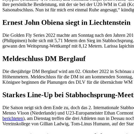
ihre persönliche Bestleistung, mit der sie bei der U20-WM in Cali (Ko
Saisonabschluss. Nun ist für mich erst einmal Ruhe angesagt,“ kündig
Ernest John Obiena siegt in Liechtenstein
Die Golden Fly Series 2022 machte am Sonntag nach den Jahren 201
(Philippinen) holte sich mit 5,71 Metern den Sieg im Stabhochsprun
gewann den Weitsprung-Wettkampf mit 8,12 Metern. Larissa Iapichino
Meldeschluss DM Berglauf
Die diesjährige DM Berglauf wird am 02. Oktober 2022 in Schönau a
Höhenmetern. Meldeschluss für die DM ist am kommenden Sonntag, d
Königsee beginnen die Planungen des DLV für die übernächste WM Ber
Starkes Line-Up bei Stabhochsprung-Meet
Die Saison neigt sich dem Ende zu, doch das 2. Internationale Stab
Menno Vloon (Niederlande) und U23-Europameister Ethan Cormont (F
berichteten
), am Dienstag treffen die drei Athleten nun in Dessau no
Vereinskollege von Gillian Ladwig, Tom-Linus Humann, auf der Start