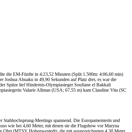
lte die EM-Fünfte in 4:23,52 Minuten (Split 1.500m: 4:06,60 min)
ter Joshua Abuaku in 49,90 Sekunden auf Platz drei, es war die
der Spitze lief Hindernis-Olympiasieger Soufiane el Bakkali
mpiasiegerin Valarie Allman (USA; 67,55 m) kam Claudine Vita (SC
mer Stabhochsprung-Meetings spannend. Die Europameisterin und
nauso wie bei 4,60 Meter, mit denen sie die Flugshow vor Maryna
nne Ohrt (MTSV Hohenwestedt), die mit ausgezeichneten 4,30 Meter