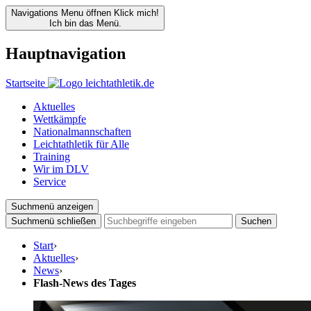
Navigations Menu öffnen
Klick mich!
Ich bin das Menü.
Hauptnavigation
Startseite
Aktuelles
Wettkämpfe
Nationalmannschaften
Leichtathletik für Alle
Training
Wir im DLV
Service
Suchmenü anzeigen
Suchmenü schließen
Suchen
Start
›
Aktuelles
›
News
›
Flash-News des Tages