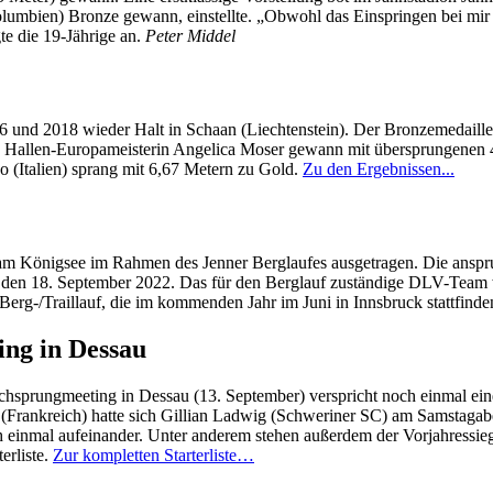
lumbien) Bronze gewann, einstellte. „Obwohl das Einspringen bei mir gar
te die 19-Jährige an.
Peter Middel
6 und 2018 wieder Halt in Schaan (Liechtenstein). Der Bronzemedai
g. Hallen-Europameisterin Angelica Moser gewann mit übersprungenen 
 (Italien) sprang mit 6,67 Metern zu Gold.
Zu den Ergebnissen...
m Königsee im Rahmen des Jenner Berglaufes ausgetragen. Die anspruch
en 18. September 2022. Das für den Berglauf zuständige DLV-Team wi
g-/Traillauf, die im kommenden Jahr im Juni in Innsbruck stattfinde
ing in Dessau
hochsprungmeeting in Dessau (13. September) verspricht noch einmal 
rankreich) hatte sich Gillian Ladwig (Schweriner SC) am Samstagabe
ch einmal aufeinander. Unter anderem stehen außerdem der Vorjahressie
erliste.
Zur kompletten Starterliste…