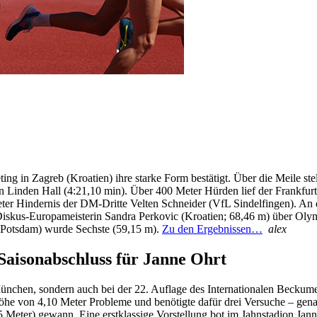
in Zagreb (Kroatien) ihre starke Form bestätigt. Über die Meile stel
erin Linden Hall (4:21,10 min). Über 400 Meter Hürden lief der Frankfur
Meter Hindernis der DM-Dritte Velten Schneider (VfL Sindelfingen). An 
iskus-Europameisterin Sandra Perkovic (Kroatien; 68,46 m) über Oly
C Potsdam) wurde Sechste (59,15 m).
Zu den Ergebnissen…
alex
Saisonabschluss für Janne Ohrt
München, sondern auch bei der 22. Auflage des Internationalen Becku
gshöhe von 4,10 Meter Probleme und benötigte dafür drei Versuche – ge
 Meter) gewann. Eine erstklassige Vorstellung bot im Jahnstadion Ja