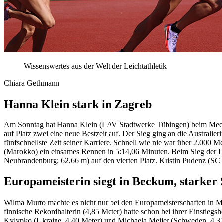
Wissenswertes aus der Welt der Leichtathletik
Chiara Gethmann
Hanna Klein stark in Zagreb
Am Sonntag hat Hanna Klein (LAV Stadtwerke Tübingen) beim Meeting 
auf Platz zwei eine neue Bestzeit auf. Der Sieg ging an die Australi
fünfschnellste Zeit seiner Karriere. Schnell wie nie war über 2.000 
(Marokko) ein einsames Rennen in 5:14,06 Minuten. Beim Sieg der D
Neubrandenburg; 62,66 m) auf den vierten Platz. Kristin Pudenz (S
Europameisterin siegt in Beckum, starker 
Wilma Murto machte es nicht nur bei den Europameisterschaften in 
finnische Rekordhalterin (4,85 Meter) hatte schon bei ihrer Einstie
Kylypko (Ukraine, 4,40 Meter) und Michaela Meijer (Schweden, 4,35