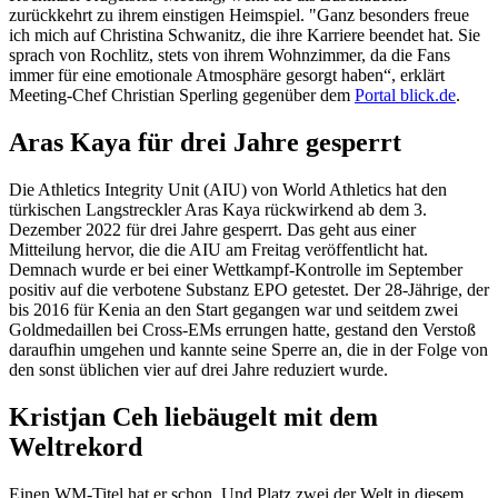
zurückkehrt zu ihrem einstigen Heimspiel. "Ganz besonders freue
ich mich auf Christina Schwanitz, die ihre Karriere beendet hat. Sie
sprach von Rochlitz, stets von ihrem Wohnzimmer, da die Fans
immer für eine emotionale Atmosphäre gesorgt haben“, erklärt
Meeting-Chef Christian Sperling gegenüber dem
Portal blick.de
.
Aras Kaya für drei Jahre gesperrt
Die Athletics Integrity Unit (AIU) von World Athletics hat den
türkischen Langstreckler Aras Kaya rückwirkend ab dem 3.
Dezember 2022 für drei Jahre gesperrt. Das geht aus einer
Mitteilung hervor, die die AIU am Freitag veröffentlicht hat.
Demnach wurde er bei einer Wettkampf-Kontrolle im September
positiv auf die verbotene Substanz EPO getestet. Der 28-Jährige, der
bis 2016 für Kenia an den Start gegangen war und seitdem zwei
Goldmedaillen bei Cross-EMs errungen hatte, gestand den Verstoß
daraufhin umgehen und kannte seine Sperre an, die in der Folge von
den sonst üblichen vier auf drei Jahre reduziert wurde.
Kristjan Ceh liebäugelt mit dem
Weltrekord
Einen WM-Titel hat er schon. Und Platz zwei der Welt in diesem