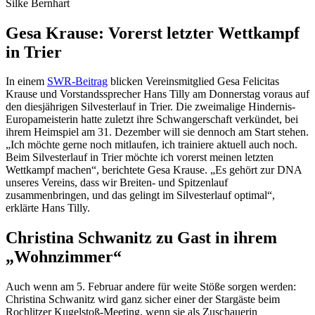
Silke Bernhart
Gesa Krause: Vorerst letzter Wettkampf
in Trier
In einem
SWR-Beitrag
blicken Vereinsmitglied Gesa Felicitas
Krause und Vorstandssprecher Hans Tilly am Donnerstag voraus auf
den diesjährigen Silvesterlauf in Trier. Die zweimalige Hindernis-
Europameisterin hatte zuletzt ihre Schwangerschaft verkündet, bei
ihrem Heimspiel am 31. Dezember will sie dennoch am Start stehen.
„Ich möchte gerne noch mitlaufen, ich trainiere aktuell auch noch.
Beim Silvesterlauf in Trier möchte ich vorerst meinen letzten
Wettkampf machen“, berichtete Gesa Krause. „Es gehört zur DNA
unseres Vereins, dass wir Breiten- und Spitzenlauf
zusammenbringen, und das gelingt im Silvesterlauf optimal“,
erklärte Hans Tilly.
Christina Schwanitz zu Gast in ihrem
„Wohnzimmer“
Auch wenn am 5. Februar andere für weite Stöße sorgen werden:
Christina Schwanitz wird ganz sicher einer der Stargäste beim
Rochlitzer Kugelstoß-Meeting, wenn sie als Zuschauerin