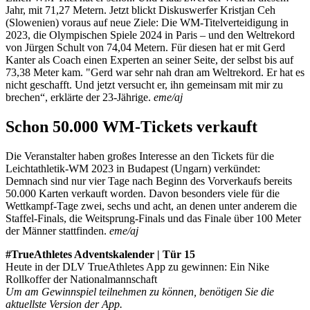
Jahr, mit 71,27 Metern. Jetzt blickt Diskuswerfer Kristjan Ceh
(Slowenien) voraus auf neue Ziele: Die WM-Titelverteidigung in
2023, die Olympischen Spiele 2024 in Paris – und den Weltrekord
von Jürgen Schult von 74,04 Metern. Für diesen hat er mit Gerd
Kanter als Coach einen Experten an seiner Seite, der selbst bis auf
73,38 Meter kam. "Gerd war sehr nah dran am Weltrekord. Er hat es
nicht geschafft. Und jetzt versucht er, ihn gemeinsam mit mir zu
brechen“, erklärte der 23-Jährige.
eme/aj
Schon 50.000 WM-Tickets verkauft
Die Veranstalter haben großes Interesse an den Tickets für die
Leichtathletik-WM 2023 in Budapest (Ungarn) verkündet:
Demnach sind nur vier Tage nach Beginn des Vorverkaufs bereits
50.000 Karten verkauft worden. Davon besonders viele für die
Wettkampf-Tage zwei, sechs und acht, an denen unter anderem die
Staffel-Finals, die Weitsprung-Finals und das Finale über 100 Meter
der Männer stattfinden.
eme/aj
#TrueAthletes Adventskalender | Tür 15
Heute in der DLV TrueAthletes App zu gewinnen: Ein Nike
Rollkoffer der Nationalmannschaft
Um am Gewinnspiel teilnehmen zu können, benötigen Sie die
aktuellste Version der App.