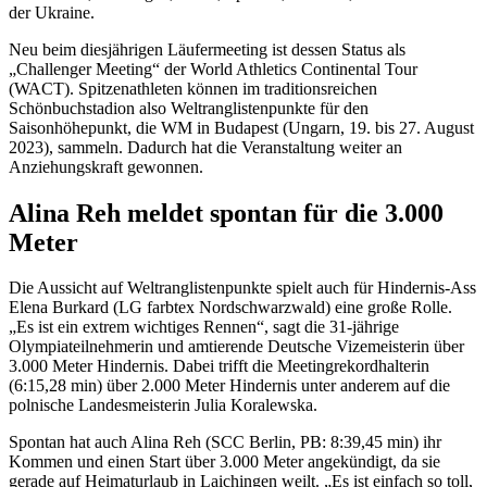
der Ukraine.
Neu beim diesjährigen Läufermeeting ist dessen Status als
„Challenger Meeting“ der World Athletics Continental Tour
(WACT). Spitzenathleten können im traditionsreichen
Schönbuchstadion also Weltranglistenpunkte für den
Saisonhöhepunkt, die WM in Budapest (Ungarn, 19. bis 27. August
2023), sammeln. Dadurch hat die Veranstaltung weiter an
Anziehungskraft gewonnen.
Alina Reh meldet spontan für die 3.000
Meter
Die Aussicht auf Weltranglistenpunkte spielt auch für Hindernis-Ass
Elena Burkard (LG farbtex Nordschwarzwald) eine große Rolle.
„Es ist ein extrem wichtiges Rennen“, sagt die 31-jährige
Olympiateilnehmerin und amtierende Deutsche Vizemeisterin über
3.000 Meter Hindernis. Dabei trifft die Meetingrekordhalterin
(6:15,28 min) über 2.000 Meter Hindernis unter anderem auf die
polnische Landesmeisterin Julia Koralewska.
Spontan hat auch Alina Reh (SCC Berlin, PB: 8:39,45 min) ihr
Kommen und einen Start über 3.000 Meter angekündigt, da sie
gerade auf Heimaturlaub in Laichingen weilt. „Es ist einfach so toll,