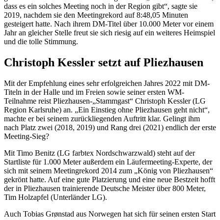
dass es ein solches Meeting noch in der Region gibt“, sagte sie
2019, nachdem sie den Meetingrekord auf 8:48,05 Minuten
gesteigert hatte. Nach ihrem DM-Titel über 10.000 Meter vor einem
Jahr an gleicher Stelle freut sie sich riesig auf ein weiteres Heimspiel
und die tolle Stimmung.
Christoph Kessler setzt auf Pliezhausen
Mit der Empfehlung eines sehr erfolgreichen Jahres 2022 mit DM-
Titeln in der Halle und im Freien sowie seiner ersten WM-
Teilnahme reist Pliezhausen-„Stammgast“ Christoph Kessler (LG
Region Karlsruhe) an. „Ein Einstieg ohne Pliezhausen geht nicht“,
machte er bei seinem zurückliegenden Auftritt klar. Gelingt ihm
nach Platz zwei (2018, 2019) und Rang drei (2021) endlich der erste
Meeting-Sieg?
Mit Timo Benitz (LG farbtex Nordschwarzwald) steht auf der
Startliste für 1.000 Meter außerdem ein Läufermeeting-Experte, der
sich mit seinem Meetingrekord 2014 zum „König von Pliezhausen“
gekrönt hatte. Auf eine gute Platzierung und eine neue Bestzeit hofft
der in Pliezhausen trainierende Deutsche Meister über 800 Meter,
Tim Holzapfel (Unterländer LG).
Auch Tobias Grønstad aus Norwegen hat sich für seinen ersten Start