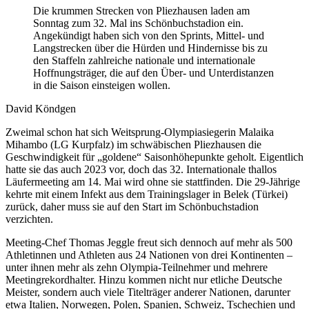
Die krummen Strecken von Pliezhausen laden am
Sonntag zum 32. Mal ins Schönbuchstadion ein.
Angekündigt haben sich von den Sprints, Mittel- und
Langstrecken über die Hürden und Hindernisse bis zu
den Staffeln zahlreiche nationale und internationale
Hoffnungsträger, die auf den Über- und Unterdistanzen
in die Saison einsteigen wollen.
David Köndgen
Zweimal schon hat sich Weitsprung-Olympiasiegerin Malaika
Mihambo (LG Kurpfalz) im schwäbischen Pliezhausen die
Geschwindigkeit für „goldene“ Saisonhöhepunkte geholt. Eigentlich
hatte sie das auch 2023 vor, doch das 32. Internationale thallos
Läufermeeting am 14. Mai wird ohne sie stattfinden. Die 29-Jährige
kehrte mit einem Infekt aus dem Trainingslager in Belek (Türkei)
zurück, daher muss sie auf den Start im Schönbuchstadion
verzichten.
Meeting-Chef Thomas Jeggle freut sich dennoch auf mehr als 500
Athletinnen und Athleten aus 24 Nationen von drei Kontinenten –
unter ihnen mehr als zehn Olympia-Teilnehmer und mehrere
Meetingrekordhalter. Hinzu kommen nicht nur etliche Deutsche
Meister, sondern auch viele Titelträger anderer Nationen, darunter
etwa Italien, Norwegen, Polen, Spanien, Schweiz, Tschechien und