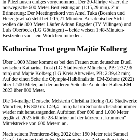
in Pliezhausen einiges vorgenommen. Der 20-Jährige visiert die
norwegische 600 Meter-Bestleistung an (1:15,29 min). Zur
Erinnerung: Der Meetingrekord von Amel Tuka (Bosnien und
Herzegowina) steht bei 1:15,21 Minuten. Aus deutscher Sicht
wollen die 800-Meter-Läufer Adrian Engstler (TV Villingen) und
Luis Oberbeck (LG Göttingen) – beide weisen 1:48-Minuten-
Bestzeiten vor – ein Wörtchen mitreden.
Katharina Trost gegen Majtie Kolberg
Über 1.000 Meter kommt es bei den Frauen zum deutschen Duell
zwischen Katharina Trost (LG Stadtwerke München, PB: 2:37,96
min) und Majtie Kolberg (LG Kreis Ahrweiler, PB: 2:39,42 min).
Auf der einen Seite die Olympia-Halbfinalistin, EM-Zehnte (2022)
über 1.500 Meter, auf der anderen Seite die Achte der Hallen-EM
2023 über 800 Meter.
Die 14-malige Deutsche Meisterin Christina Hering (LG Stadtwerke
München, PB 800 m: 1:59,41 min) hat im Schönbuchstadion immer
wieder mit herausragenden Auftritten über 600 und 1.000 Meter
geglänzt. 2023 tritt die 28-Jährige auf der kürzeren „krummen“
Mittelstrecke von 600 Metern an.
Nach seinem Premieren-Sieg 2022 über 150 Meter reist Samuel
García (Spanien) mit guten Erinnerungen an. Neben ihm stehen