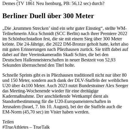
Demes (TV 1861 Neu Isenburg, PB: 56,12 sec) durch?
Berliner Duell über 300 Meter
„Die ‚krummen Strecken’ sind ein sehr guter Einstieg“, stellte WM-
Teilnehmerin Alica Schmidt (SCC Berlin) nach ihrer Premiere 2022
im Schönbuchstadion fest, die sie mit einem Sieg über 300 Meter
krönte. Die 24-Jährige, die 2022 DM-Bronze geholt hatte, kehrt also
mit guten Erinnerungen nach Pliezhausen zurück. Sie trifft dabei auf
dabei auf ihre Vereinskameradin Skadi Schier, die bei den
Deutschen Hallenmeisterschaften in neuer Bestzeit von 52,93
Sekunden überraschend den Titel holte.
Schnelle Sprints gibt es in Pliezhausen traditionell nicht nur über 80
und 150 Meter, sondern auch dank der DLV-Staffeln der weiblichen
U20 über 4x100 Meter. Auch 2023 nutzt Bundestrainer Alex Seeger
das Meeting-Wochenende wieder für eine dreitägige
Kadermaßnahme. Der anschließende Wettkampf dient als
Standortbestimmung für die U20-Europameisterschaften in
Jerusalem (Israel, 7. bis 10. August), bei der die Staffeln auch die
EM-Norm (45,70 sec) im Visier haben werden.
Teilen
#TrueAthletes – TrueTalk