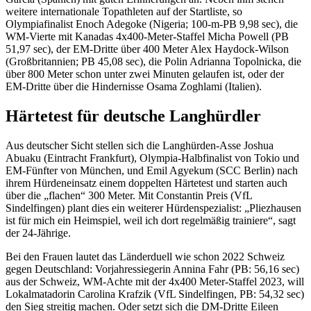
weitere internationale Topathleten auf der Startliste, so
Olympiafinalist Enoch Adegoke (Nigeria; 100-m-PB 9,98 sec), die
WM-Vierte mit Kanadas 4x400-Meter-Staffel Micha Powell (PB
51,97 sec), der EM-Dritte über 400 Meter Alex Haydock-Wilson
(Großbritannien; PB 45,08 sec), die Polin Adrianna Topolnicka, die
über 800 Meter schon unter zwei Minuten gelaufen ist, oder der
EM-Dritte über die Hindernisse Osama Zoghlami (Italien).
Härtetest für deutsche Langhürdler
Aus deutscher Sicht stellen sich die Langhürden-Asse Joshua
Abuaku (Eintracht Frankfurt), Olympia-Halbfinalist von Tokio und
EM-Fünfter von München, und Emil Agyekum (SCC Berlin) nach
ihrem Hürdeneinsatz einem doppelten Härtetest und starten auch
über die „flachen“ 300 Meter. Mit Constantin Preis (VfL
Sindelfingen) plant dies ein weiterer Hürdenspezialist: „Pliezhausen
ist für mich ein Heimspiel, weil ich dort regelmäßig trainiere“, sagt
der 24-Jährige.
Bei den Frauen lautet das Länderduell wie schon 2022 Schweiz
gegen Deutschland: Vorjahressiegerin Annina Fahr (PB: 56,16 sec)
aus der Schweiz, WM-Achte mit der 4x400 Meter-Staffel 2023, will
Lokalmatadorin Carolina Krafzik (VfL Sindelfingen, PB: 54,32 sec)
den Sieg streitig machen. Oder setzt sich die DM-Dritte Eileen