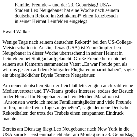
Familie, Freunde – und der 23. Geburtstag! USA-
Student Leo Neugebauer hat eine Woche nach seinem
deutschen Rekord im Zehnkampf* einen Kurzbesuch
in seiner Heimat Leinfelden eingelegt
Ewald Walker
Wenige Tage nach seinem deutschen Rekord* bei den US-College-
Meisterschaften in Austin, Texas (USA) ist Zehnkämpfer Leo
Neugebauer in dieser Woche überraschend in seiner Heimat in
Leinfelden bei Stuttgart aufgetaucht. Große Freude herrschte bei
seinem aus Kamerun stammenden Vater: „Es war Freude pur, als
wir uns gestern auf dem Stuttgarter Flughafen umarmt haben“, sagte
ein überglücklicher Biyela Terence Neugebauer.
Am neuen deutschen Star der Leichtathletik zeigten auch zahlreiche
Medienvertreter und TV-Teams großes Interesse, sodass der Besuch
in der Heimat für Neugebauer auch ein Medien-Marathon ist.
„Ansonsten werde ich meine Familienmitglieder und viele Freunde
treffen, um die freien Tage zu genießen“, sagte der neue Deutsche
Rekordhalter, der trotz des Trubels einen entspannten Eindruck
machte.
Bereits am Dienstag fliegt Leo Neugebauer nach New York in die
USA zurück – erst einmal steht aber am Montag sein 23. Geburtstag