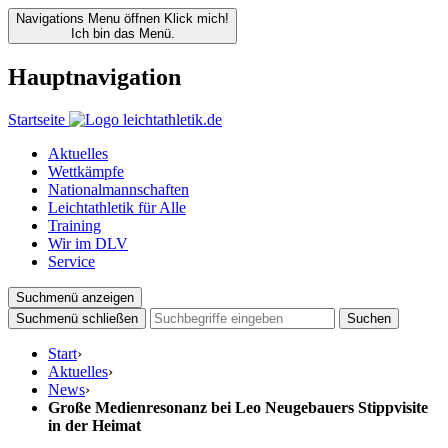
Navigations Menu öffnen
Klick mich!
Ich bin das Menü.
Hauptnavigation
Startseite
Aktuelles
Wettkämpfe
Nationalmannschaften
Leichtathletik für Alle
Training
Wir im DLV
Service
Suchmenü anzeigen
Suchmenü schließen
Suchen
Start
›
Aktuelles
›
News
›
Große Medienresonanz bei Leo Neugebauers Stippvisite
in der Heimat