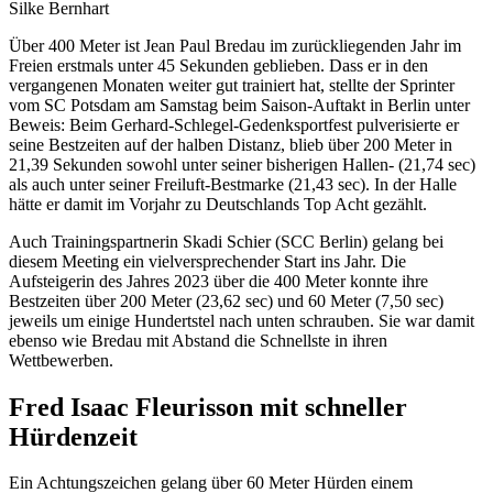
Silke Bernhart
Über 400 Meter ist Jean Paul Bredau im zurückliegenden Jahr im
Freien erstmals unter 45 Sekunden geblieben. Dass er in den
vergangenen Monaten weiter gut trainiert hat, stellte der Sprinter
vom SC Potsdam am Samstag beim Saison-Auftakt in Berlin unter
Beweis: Beim Gerhard-Schlegel-Gedenksportfest pulverisierte er
seine Bestzeiten auf der halben Distanz, blieb über 200 Meter in
21,39 Sekunden sowohl unter seiner bisherigen Hallen- (21,74 sec)
als auch unter seiner Freiluft-Bestmarke (21,43 sec). In der Halle
hätte er damit im Vorjahr zu Deutschlands Top Acht gezählt.
Auch Trainingspartnerin Skadi Schier (SCC Berlin) gelang bei
diesem Meeting ein vielversprechender Start ins Jahr. Die
Aufsteigerin des Jahres 2023 über die 400 Meter konnte ihre
Bestzeiten über 200 Meter (23,62 sec) und 60 Meter (7,50 sec)
jeweils um einige Hundertstel nach unten schrauben. Sie war damit
ebenso wie Bredau mit Abstand die Schnellste in ihren
Wettbewerben.
Fred Isaac Fleurisson mit schneller
Hürdenzeit
Ein Achtungszeichen gelang über 60 Meter Hürden einem