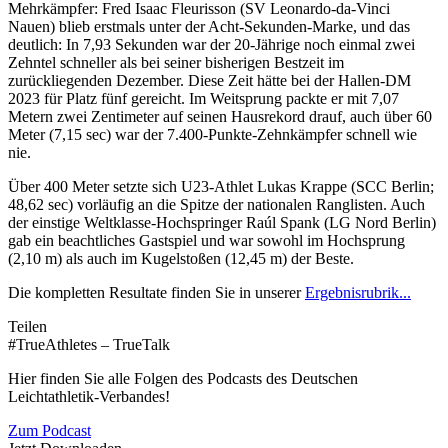
Mehrkämpfer: Fred Isaac Fleurisson (SV Leonardo-da-Vinci
Nauen) blieb erstmals unter der Acht-Sekunden-Marke, und das
deutlich: In 7,93 Sekunden war der 20-Jährige noch einmal zwei
Zehntel schneller als bei seiner bisherigen Bestzeit im
zurückliegenden Dezember. Diese Zeit hätte bei der Hallen-DM
2023 für Platz fünf gereicht. Im Weitsprung packte er mit 7,07
Metern zwei Zentimeter auf seinen Hausrekord drauf, auch über 60
Meter (7,15 sec) war der 7.400-Punkte-Zehnkämpfer schnell wie
nie.
Über 400 Meter setzte sich U23-Athlet Lukas Krappe (SCC Berlin;
48,62 sec) vorläufig an die Spitze der nationalen Ranglisten. Auch
der einstige Weltklasse-Hochspringer Raúl Spank (LG Nord Berlin)
gab ein beachtliches Gastspiel und war sowohl im Hochsprung
(2,10 m) als auch im Kugelstoßen (12,45 m) der Beste.
Die kompletten Resultate finden Sie in unserer
Ergebnisrubrik...
Teilen
#TrueAthletes – TrueTalk
Hier finden Sie alle Folgen des Podcasts des Deutschen
Leichtathletik-Verbandes!
Zum Podcast