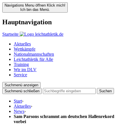
Navigations Menu öffnen
Klick mich!
Ich bin das Menü.
Hauptnavigation
Startseite
Aktuelles
Wettkämpfe
Nationalmannschaften
Leichtathletik für Alle
Training
Wir im DLV
Service
Suchmenü anzeigen
Suchmenü schließen
Suchen
Start
›
Aktuelles
›
News
›
Sam Parsons schrammt am deutschen Hallenrekord
vorbei