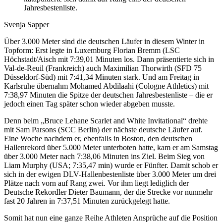
Jahresbestenliste.
Svenja Sapper
Über 3.000 Meter sind die deutschen Läufer in diesem Winter in
Topform: Erst legte in Luxemburg Florian Bremm (LSC
Höchstadt/Aisch mit 7:39,01 Minuten los. Dann präsentierte sich in
Val-de-Reuil (Frankreich) auch Maximilian Thorwirth (SFD 75
Düsseldorf-Süd) mit 7:41,34 Minuten stark. Und am Freitag in
Karlsruhe übernahm Mohamed Abdilaahi (Cologne Athletics) mit
7:38,97 Minuten die Spitze der deutschen Jahresbestenliste – die er
jedoch einen Tag später schon wieder abgeben musste.
Denn beim „Bruce Lehane Scarlet and White Invitational“ drehte
mit Sam Parsons (SCC Berlin) der nächste deutsche Läufer auf.
Eine Woche nachdem er, ebenfalls in Boston, den deutschen
Hallenrekord über 5.000 Meter unterboten hatte, kam er am Samstag
über 3.000 Meter nach 7:38,06 Minuten ins Ziel. Beim Sieg von
Liam Murphy (USA; 7:35,47 min) wurde er Fünfter. Damit schob er
sich in der ewigen DLV-Hallenbestenliste über 3.000 Meter um drei
Plätze nach vorn auf Rang zwei. Vor ihm liegt lediglich der
Deutsche Rekordler Dieter Baumann, der die Strecke vor nunmehr
fast 20 Jahren in 7:37,51 Minuten zurückgelegt hatte.
Somit hat nun eine ganze Reihe Athleten Ansprüche auf die Position