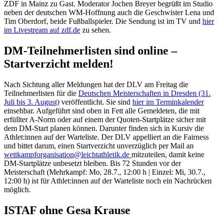
ZDF in Mainz zu Gast. Moderator Jochen Breyer begrüßt im Studio
neben der deutschen WM-Hoffnung auch die Geschwister Lena und
Tim Oberdorf, beide Fußballspieler. Die Sendung ist im TV und
hier
im Livestream auf zdf.de
zu sehen.
DM-Teilnehmerlisten sind online –
Startverzicht melden!
Nach Sichtung aller Meldungen hat der DLV am Freitag die
Teilnehmerlisten für die
Deutschen Meisterschaften in Dresden (31.
Juli bis 3. August)
veröffentlicht. Sie sind
hier im Terminkalender
einsehbar. Aufgeführt sind oben in Fett alle Gemeldeten, die mit
erfüllter A-Norm oder auf einem der Quoten-Startplätze sicher mit
dem DM-Start planen können. Darunter finden sich in Kursiv die
Athlet:innen auf der Warteliste. Der DLV appelliert an die Fairness
und bittet darum, einen Startverzicht unverzüglich per Mail an
wettkampforganisation@leichtathletik.de
mitzuteilen, damit keine
DM-Startplätze unbesetzt bleiben. Bis 72 Stunden vor der
Meisterschaft (Mehrkampf: Mo, 28.7., 12:00 h | Einzel: Mi, 30.7.,
12:00 h) ist für Athlet:innen auf der Warteliste noch ein Nachrücken
möglich.
ISTAF ohne Gesa Krause