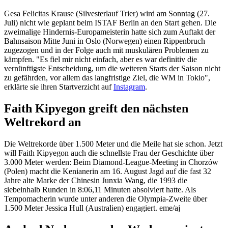
Gesa Felicitas Krause (Silvesterlauf Trier) wird am Sonntag (27.
Juli) nicht wie geplant beim ISTAF Berlin an den Start gehen. Die
zweimalige Hindernis-Europameisterin hatte sich zum Auftakt der
Bahnsaison Mitte Juni in Oslo (Norwegen) einen Rippenbruch
zugezogen und in der Folge auch mit muskulären Problemen zu
kämpfen. "Es fiel mir nicht einfach, aber es war definitiv die
vernünftigste Entscheidung, um die weiteren Starts der Saison nicht
zu gefährden, vor allem das langfristige Ziel, die WM in Tokio",
erklärte sie ihren Startverzicht auf
Instagram
.
Faith Kipyegon greift den nächsten
Weltrekord an
Die Weltrekorde über 1.500 Meter und die Meile hat sie schon. Jetzt
will Faith Kipyegon auch die schnellste Frau der Geschichte über
3.000 Meter werden: Beim Diamond-League-Meeting in Chorzów
(Polen) macht die Kenianerin am 16. August Jagd auf die fast 32
Jahre alte Marke der Chinesin Junxia Wang, die 1993 die
siebeinhalb Runden in 8:06,11 Minuten absolviert hatte. Als
Tempomacherin wurde unter anderen die Olympia-Zweite über
1.500 Meter Jessica Hull (Australien) engagiert. eme/aj