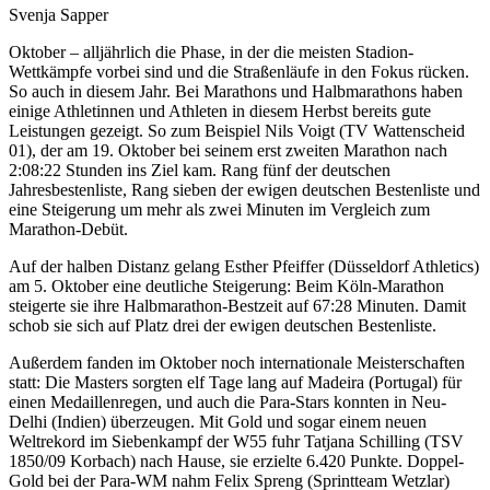
Svenja Sapper
Oktober – alljährlich die Phase, in der die meisten Stadion-
Wettkämpfe vorbei sind und die Straßenläufe in den Fokus rücken.
So auch in diesem Jahr. Bei Marathons und Halbmarathons haben
einige Athletinnen und Athleten in diesem Herbst bereits gute
Leistungen gezeigt. So zum Beispiel Nils Voigt (TV Wattenscheid
01), der am 19. Oktober bei seinem erst zweiten Marathon nach
2:08:22 Stunden ins Ziel kam. Rang fünf der deutschen
Jahresbestenliste, Rang sieben der ewigen deutschen Bestenliste und
eine Steigerung um mehr als zwei Minuten im Vergleich zum
Marathon-Debüt.
Auf der halben Distanz gelang Esther Pfeiffer (Düsseldorf Athletics)
am 5. Oktober eine deutliche Steigerung: Beim Köln-Marathon
steigerte sie ihre Halbmarathon-Bestzeit auf 67:28 Minuten. Damit
schob sie sich auf Platz drei der ewigen deutschen Bestenliste.
Außerdem fanden im Oktober noch internationale Meisterschaften
statt: Die Masters sorgten elf Tage lang auf Madeira (Portugal) für
einen Medaillenregen, und auch die Para-Stars konnten in Neu-
Delhi (Indien) überzeugen. Mit Gold und sogar einem neuen
Weltrekord im Siebenkampf der W55 fuhr Tatjana Schilling (TSV
1850/09 Korbach) nach Hause, sie erzielte 6.420 Punkte. Doppel-
Gold bei der Para-WM nahm Felix Spreng (Sprintteam Wetzlar)