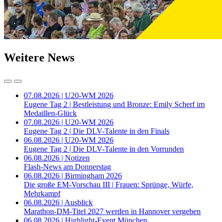
Weitere News
07.08.2026 | U20-WM 2026
Eugene Tag 2 | Bestleistung und Bronze: Emily Scherf im
Medaillen-Glück
07.08.2026 | U20-WM 2026
Eugene Tag 2 | Die DLV-Talente in den Finals
06.08.2026 | U20-WM 2026
Eugene Tag 2 | Die DLV-Talente in den Vorrunden
06.08.2026 | Notizen
Flash-News am Donnerstag
06.08.2026 | Birmingham 2026
Die große EM-Vorschau III | Frauen: Sprünge, Würfe,
Mehrkampf
06.08.2026 | Ausblick
Marathon-DM-Titel 2027 werden in Hannover vergeben
06.08.2026 | Highlight-Event München