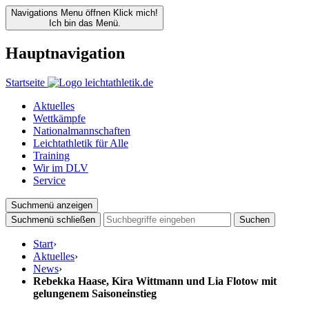
Navigations Menu öffnen
Klick mich!
Ich bin das Menü.
Hauptnavigation
Startseite
Aktuelles
Wettkämpfe
Nationalmannschaften
Leichtathletik für Alle
Training
Wir im DLV
Service
Suchmenü anzeigen
Suchmenü schließen
Suchen
Start
›
Aktuelles
›
News
›
Rebekka Haase, Kira Wittmann und Lia Flotow mit
gelungenem Saisoneinstieg