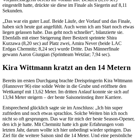
eingestellt hatte, drückte sie diese im Finale als Siegerin auf 8,11
Sekunden.
„Das war ein guter Lauf. Beide Läufe, der Vorlauf und das Finale,
haben sich heute gut angefühlt. Auch wenn ich am Start noch etwas
liegen gelassen habe. Das geht noch schneller“, bilanzierte sie.
Ebenfalls mit einer Steigerung ihrer Bestzeit sprintete Shira
Kurzawa (8,20 sec) auf Platz zwei, Amira Never (beide LAC
Erdgas Chemnitz; 8,24 sec) wurde Dritte. Das Männerfinale
gewann Aaron Giurgian (Sprintteam Wetzlar; 7,94 sec).
Kira Wittmann kratzt an den 14 Metern
Bereits im ersten Durchgang brachte Dreispringerin Kira Wittmann
(Hannover 96) eine solide Weite in die Grube und eröffnete den
Wettkampf mit 13,62 Meter. Im dritten Anlauf konnte sie sich auf
13,94 Meter steigern – der beste Saisoneinstieg ihrer Karriere.
Entsprechend glücklich sagte sie im Anschluss: „Ich bin super
zufrieden und noch etwas sprachlos. Solche Weiten bin ich noch
nicht so oft gesprungen. Das war für mich der beste Season-Opener,
den ich je hatte. Mit Chemnitz hatte ich gute Erfahrungen vom
letzten Jahr, darum wollte ich hier unbedingt wieder springen. Das
Ziel für die weitere Saison sind die 14 Meter. Und eine persönliche