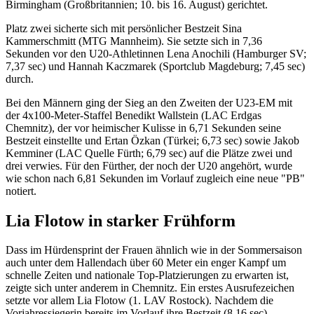
Birmingham (Großbritannien; 10. bis 16. August) gerichtet.
Platz zwei sicherte sich mit persönlicher Bestzeit Sina
Kammerschmitt (MTG Mannheim). Sie setzte sich in 7,36
Sekunden vor den U20-Athletinnen Lena Anochili (Hamburger SV;
7,37 sec) und Hannah Kaczmarek (Sportclub Magdeburg; 7,45 sec)
durch.
Bei den Männern ging der Sieg an den Zweiten der U23-EM mit
der 4x100-Meter-Staffel Benedikt Wallstein (LAC Erdgas
Chemnitz), der vor heimischer Kulisse in 6,71 Sekunden seine
Bestzeit einstellte und Ertan Özkan (Türkei; 6,73 sec) sowie Jakob
Kemminer (LAC Quelle Fürth; 6,79 sec) auf die Plätze zwei und
drei verwies. Für den Fürther, der noch der U20 angehört, wurde
wie schon nach 6,81 Sekunden im Vorlauf zugleich eine neue "PB"
notiert.
Lia Flotow in starker Frühform
Dass im Hürdensprint der Frauen ähnlich wie in der Sommersaison
auch unter dem Hallendach über 60 Meter ein enger Kampf um
schnelle Zeiten und nationale Top-Platzierungen zu erwarten ist,
zeigte sich unter anderem in Chemnitz. Ein erstes Ausrufezeichen
setzte vor allem Lia Flotow (1. LAV Rostock). Nachdem die
Vorjahressiegerin bereits im Vorlauf ihre Bestzeit (8,16 sec)