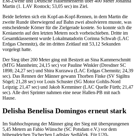
EM-Zweite und Deutsche Hallenmeisterin über 400 Meter Johanna
Martin (1. LAV Rostock; 53,05 sec) ins Ziel.
Beide lieferten sich ein Kopf-an-Kopf-Rennen, in dem Martin die
zweite Runde überwiegend auf Bahn zwei absolvieren musste, was
entscheidende Körner für die Zielgerade kostete. So konnte sich die
Kenianerin auf den letzten Metern noch vorbeischieben. Dritte im
Gesamtklassement wurde Lokalmatadorin Corinna Schwab (LAC
Erdgas Chemnitz), die im dritten Zeitlauf mit 53,12 Sekunden
vorgelegt hatte.
Der Sieg über 200 Meter ging mit Bestzeit an Sina Kammerschmitt
(MTG Mannheim; 24,15 sec) vor Pauline Winkler (Dresdner SC
1898; 24,27 sec) und Shira Kurzawa (LAC Erdgas Chemnitz; 24,39
sec). Das Rennen der Männer gewann Thorben Finke (SV Sigiltra
Sögel; 21,28 sec) vor Louis Schuster (SG Motor Gohlis-Nord
Leipzig; 21,47 sec) und Jakob Kemminer (LAC Quelle Fürth; 21,47
sec). Alle drei Sprinter nahmen eine neue Hallen-PB mit nach
Hause.
Delisha Benelisa Domingos erneut stark
Im Stabhochsprung der Männer ging der Sieg mit übersprungenen
5,45 Metern an Fabio Wünsche (SC Potsdam e.V.) vor dem
höhengleichen Tschechen Ladislav Sedláček. Für U20-