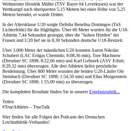
Weltmeister Hendrik Müller (TSV Bayer 04 Leverkusen) war der
Wettkampf nach überquerten 5,15 Metern bei einer Höhe von 5,25
Metern beendet, er wurde Dritter.
In der Altersklasse U20 sorgte Delisha Benelisa Domingos (TuS
Lichterfelde) für die Highlights. Über 60 Meter wurden für die U18-
Athletin 7,44 Sekunden gestoppt, über die "hohen Hürden" der
Frauen und U20 lief sie in 8,30 Sekunden deutsche U18-Bestzeit.
Über 3.000 Meter der männlichen U20 konnten Aaron Nikolas
Schubert (LAC Erdgas Chemnitz; 8:08,36 min), Tore Machnow
(Dresdner SC 1898; 8:22,66 min) und Karl Geburek (ASV Erfurt;
8:29,32 min) überzeugen. Alle drei Athleten liefen persönliche
Bestleistung. Über 800 Meter wussten die beiden U20-Läufer Ole
Steinbach (Dresdner SC 1898; 1:54,50 min) und Elias Morgenstern
(Dresdner SC 1898; 1:55,09 min) zu überzeugen.
Die kompletten Resultate finden Sie in unserer
Ergebnisrubrik...
Teilen
#TrueAthletes – TrueTalk
Hier finden Sie alle Folgen des Podcasts des Deutschen
Leichtathletik-Verbandes!