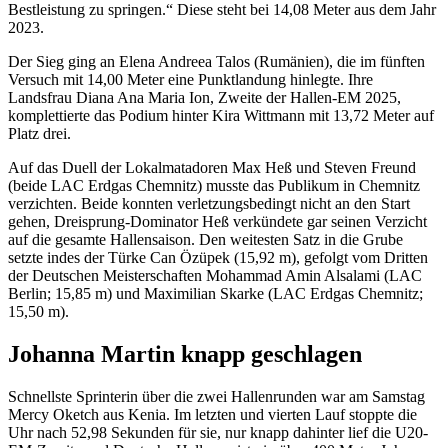
Bestleistung zu springen.“ Diese steht bei 14,08 Meter aus dem Jahr
2023.
Der Sieg ging an Elena Andreea Talos (Rumänien), die im fünften
Versuch mit 14,00 Meter eine Punktlandung hinlegte. Ihre
Landsfrau Diana Ana Maria Ion, Zweite der Hallen-EM 2025,
komplettierte das Podium hinter Kira Wittmann mit 13,72 Meter auf
Platz drei.
Auf das Duell der Lokalmatadoren Max Heß und Steven Freund
(beide LAC Erdgas Chemnitz) musste das Publikum in Chemnitz
verzichten. Beide konnten verletzungsbedingt nicht an den Start
gehen, Dreisprung-Dominator Heß verkündete gar seinen Verzicht
auf die gesamte Hallensaison. Den weitesten Satz in die Grube
setzte indes der Türke Can Özüpek (15,92 m), gefolgt vom Dritten
der Deutschen Meisterschaften Mohammad Amin Alsalami (LAC
Berlin; 15,85 m) und Maximilian Skarke (LAC Erdgas Chemnitz;
15,50 m).
Johanna Martin knapp geschlagen
Schnellste Sprinterin über die zwei Hallenrunden war am Samstag
Mercy Oketch aus Kenia. Im letzten und vierten Lauf stoppte die
Uhr nach 52,98 Sekunden für sie, nur knapp dahinter lief die U20-