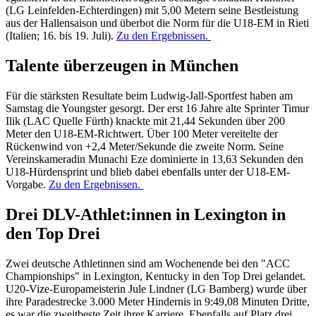
(LG Leinfelden-Echterdingen) mit 5,00 Metern seine Bestleistung
aus der Hallensaison und überbot die Norm für die U18-EM in Rieti
(Italien; 16. bis 19. Juli).
Zu den Ergebnissen.
Talente überzeugen in München
Für die stärksten Resultate beim Ludwig-Jall-Sportfest haben am
Samstag die Youngster gesorgt. Der erst 16 Jahre alte Sprinter Timur
Ilik (LAC Quelle Fürth) knackte mit 21,44 Sekunden über 200
Meter den U18-EM-Richtwert. Über 100 Meter vereitelte der
Rückenwind von +2,4 Meter/Sekunde die zweite Norm. Seine
Vereinskameradin Munachi Eze dominierte in 13,63 Sekunden den
U18-Hürdensprint und blieb dabei ebenfalls unter der U18-EM-
Vorgabe.
Zu den Ergebnissen.
Drei DLV-Athlet:innen in Lexington in
den Top Drei
Zwei deutsche Athletinnen sind am Wochenende bei den "ACC
Championships" in Lexington, Kentucky in den Top Drei gelandet.
U20-Vize-Europameisterin Jule Lindner (LG Bamberg) wurde über
ihre Paradestrecke 3.000 Meter Hindernis in 9:49,08 Minuten Dritte,
es war die zweitbeste Zeit ihrer Karriere. Ebenfalls auf Platz drei