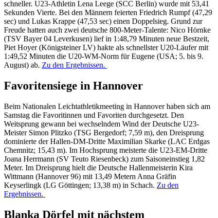
schneller. U23-Athletin Lena Leege (SCC Berlin) wurde mit 53,41
Sekunden Vierte. Bei den Männern feierten Friedrich Rumpf (47,29
sec) und Lukas Krappe (47,53 sec) einen Doppelsieg. Grund zur
Freude hatten auch zwei deutsche 800-Meter-Talente: Nico Hörnke
(TSV Bayer 04 Leverkusen) lief in 1:48,79 Minuten neue Bestzeit,
Piet Hoyer (Königsteiner LV) hakte als schnellster U20-Läufer mit
1:49,52 Minuten die U20-WM-Norm für Eugene (USA; 5. bis 9.
August) ab.
Zu den Ergebnissen.
Favoritensiege in Hannover
Beim Nationalen Leichtathletikmeeting in Hannover haben sich am
Samstag die Favoritinnen und Favoriten durchgesetzt. Den
Weitsprung gewann bei wechselndem Wind der Deutsche U23-
Meister Simon Plitzko (TSG Bergedorf; 7,59 m), den Dreisprung
dominierte der Hallen-DM-Dritte Maximilian Skarke (LAC Erdgas
Chemnitz; 15,43 m). Im Hochsprung meisterte die U23-EM-Dritte
Joana Herrmann (SV Teuto Riesenbeck) zum Saisoneinstieg 1,82
Meter. Im Dreisprung hielt die Deutsche Hallenmeisterin Kira
Wittmann (Hannover 96) mit 13,49 Metern Anna Gräfin
Keyserlingk (LG Göttingen; 13,38 m) in Schach.
Zu den
Ergebnissen.
Blanka Dörfel mit nächstem