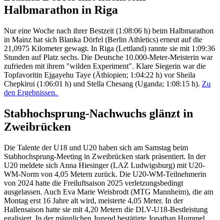
Halbmarathon in Riga
Nur eine Woche nach ihrer Bestzeit (1:08:06 h) beim Halbmarathon
in Mainz hat sich Blanka Dörfel (Berlin Athletics) erneut auf die
21,0975 Kilometer gewagt. In Riga (Lettland) rannte sie mit 1:09:36
Stunden auf Platz sechs. Die Deutsche 10.000-Meter-Meisterin war
zufrieden mit ihrem "wilden Experiment". Klare Siegerin war die
Topfavoritin Ejgayehu Taye (Äthiopien; 1:04:22 h) vor Sheila
Chepkirui (1:06:01 h) und Stella Chesang (Uganda; 1:08:15 h).
Zu
den Ergebnissen.
Stabhochsprung-Nachwuchs glänzt in
Zweibrücken
Die Talente der U18 und U20 haben sich am Samstag beim
Stabhochsprung-Meeting in Zweibrücken stark präsentiert. In der
U20 meldete sich Anna Hiesinger (LAZ Ludwigsburg) mit U20-
WM-Norm von 4,05 Metern zurück. Die U20-WM-Teilnehmerin
von 2024 hatte die Freiluftsaison 2025 verletzungsbedingt
ausgelassen. Auch Eva Marie Weisbrodt (MTG Mannheim), die am
Montag erst 16 Jahre alt wird, meisterte 4,05 Meter. In der
Hallensaison hatte sie mit 4,20 Metern die DLV-U18-Bestleistung
egalisiert. In der männlichen Jugend bestätigte Jonathan Hummel