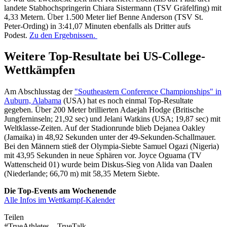
landete Stabhochspringerin Chiara Sistermann (TSV Gräfelfing) mit
4,33 Metern. Über 1.500 Meter lief Benne Anderson (TSV St.
Peter-Ording) in 3:41,07 Minuten ebenfalls als Dritter aufs
Podest.
Zu den Ergebnissen.
Weitere Top-Resultate bei US-College-
Wettkämpfen
Am Abschlusstag der
"Southeastern Conference Championships" in
Auburn, Alabama
(USA) hat es noch einmal Top-Resultate
gegeben. Über 200 Meter brillierten Adaejah Hodge (Britische
Jungferninseln; 21,92 sec) und Jelani Watkins (USA; 19,87 sec) mit
Weltklasse-Zeiten. Auf der Stadionrunde blieb Dejanea Oakley
(Jamaika) in 48,92 Sekunden unter der 49-Sekunden-Schallmauer.
Bei den Männern stieß der Olympia-Siebte Samuel Ogazi (Nigeria)
mit 43,95 Sekunden in neue Sphären vor. Joyce Oguama (TV
Wattenscheid 01) wurde beim Diskus-Sieg von Alida van Daalen
(Niederlande; 66,70 m) mit 58,35 Metern Siebte.
Die Top-Events am Wochenende
Alle Infos im Wettkampf-Kalender
Teilen
#TrueAthletes – TrueTalk