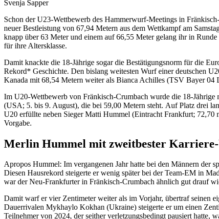
Svenja Sapper
Schon der U23-Wettbewerb des Hammerwurf-Meetings in Fränkisch-C
neuer Bestleistung von 67,94 Metern aus dem Wettkampf am Samstag.
knapp über 63 Meter und einem auf 66,55 Meter gelang ihr in Runde vi
für ihre Altersklasse.
Damit knackte die 18-Jährige sogar die Bestätigungsnorm für die Eur
Rekord* Geschichte. Den bislang weitesten Wurf einer deutschen U20
Kanada mit 68,54 Metern weiter als Bianca Achilles (TSV Bayer 04 
Im U20-Wettbewerb von Fränkisch-Crumbach wurde die 18-Jährige m
(USA; 5. bis 9. August), die bei 59,00 Metern steht. Auf Platz drei 
U20 erfüllte neben Sieger Matti Hummel (Eintracht Frankfurt; 72,7
Vorgabe.
Merlin Hummel mit zweitbester Karriere
Apropos Hummel: Im vergangenen Jahr hatte bei den Männern der sp
Diesen Hausrekord steigerte er wenig später bei der Team-EM in Madr
war der Neu-Frankfurter in Fränkisch-Crumbach ähnlich gut drauf wie
Damit warf er vier Zentimeter weiter als im Vorjahr, übertraf seinen 
Dauerrivalen Mykhaylo Kokhan (Ukraine) steigerte er um einen Zenti
Teilnehmer von 2024, der seither verletzungsbedingt pausiert hatte,