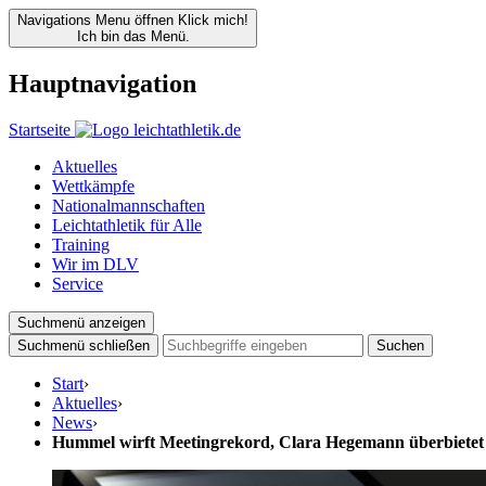
Navigations Menu öffnen
Klick mich!
Ich bin das Menü.
Hauptnavigation
Startseite
Aktuelles
Wettkämpfe
Nationalmannschaften
Leichtathletik für Alle
Training
Wir im DLV
Service
Suchmenü anzeigen
Suchmenü schließen
Suchen
Start
›
Aktuelles
›
News
›
Hummel wirft Meetingrekord, Clara Hegemann überbiete