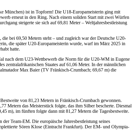
e München) ist in Topform! Die U18-Europameisterin ging mit
werb erneut in den Ring. Nach einem soliden Start mit zwei Würfen
rchgang steigerte sie sich auf 69,81 Meter – Weltjahresbestleistung
, die bei 69,50 Metern steht – und zugleich war der Deutsche U20-
erin, die später U20-Europameisterin wurde, warf im März 2025 in
habt hatte.
en Mal nach dem U23-Wettbewerb die Norm für die U20-WM in Eugene
es zentralafrikanischen Staates auf 61,06 Meter. In der männlichen
Lokalmatador Max Baier (TV Fränkisch-Crumbach; 69,67 m) die
er Bestweite von 81,23 Metern in Fränkisch-Crumbach gewonnen.
77 Metern das Meisterstück folgte, das ihm Silber bescherte. Diesmal
45 m), im fünften folgte dann mit 81,27 Metern die Tagesbestweite.
von der Team-EM. Die europäische Jahresbestleistung seines
lettierte Sören Klose (Eintracht Frankfurt). Der EM- und Olympia-