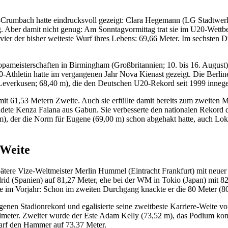
rumbach hatte eindrucksvoll gezeigt: Clara Hegemann (LG Stadtwerk
 Aber damit nicht genug: Am Sonntagvormittag trat sie im U20-Wettbe
er der bisher weiteste Wurf ihres Lebens: 69,66 Meter. Im sechsten Du
opameisterschaften in Birmingham (Großbritannien; 10. bis 16. August)
-Athletin hatte im vergangenen Jahr Nova Kienast gezeigt. Die Berlin
Leverkusen; 68,40 m), die den Deutschen U20-Rekord seit 1999 innege
it 61,53 Metern Zweite. Auch sie erfüllte damit bereits zum zweit
landete Kenza Falana aus Gabun. Sie verbesserte den nationalen Rekord d
0 m), der die Norm für Eugene (69,00 m) schon abgehakt hatte, auch 
-Weite
ätere Vize-Weltmeister Merlin Hummel (Eintracht Frankfurt) mit neu
id (Spanien) auf 81,27 Meter, ehe bei der WM in Tokio (Japan) mit 82,
 im Vorjahr: Schon im zweiten Durchgang knackte er die 80 Meter (80,
eigenen Stadionrekord und egalisierte seine zweitbeste Karriere-Weite 
meter. Zweiter wurde der Este Adam Kelly (73,52 m), das Podium komp
 warf den Hammer auf 73,37 Meter.