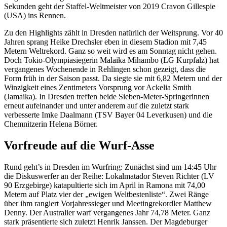
Sekunden geht der Staffel-Weltmeister von 2019 Cravon Gillespie
(USA) ins Rennen.
Zu den Highlights zählt in Dresden natürlich der Weitsprung. Vor 40
Jahren sprang Heike Drechsler eben in diesem Stadion mit 7,45
Metern Weltrekord. Ganz so weit wird es am Sonntag nicht gehen.
Doch Tokio-Olympiasiegerin Malaika Mihambo (LG Kurpfalz) hat
vergangenes Wochenende in Rehlingen schon gezeigt, dass die
Form früh in der Saison passt. Da siegte sie mit 6,82 Metern und der
Winzigkeit eines Zentimeters Vorsprung vor Ackelia Smith
(Jamaika). In Dresden treffen beide Sieben-Meter-Springerinnen
erneut aufeinander und unter anderem auf die zuletzt stark
verbesserte Imke Daalmann (TSV Bayer 04 Leverkusen) und die
Chemnitzerin Helena Börner.
Vorfreude auf die Wurf-Asse
Rund geht’s in Dresden im Wurfring: Zunächst sind um 14:45 Uhr
die Diskuswerfer an der Reihe: Lokalmatador Steven Richter (LV
90 Erzgebirge) katapultierte sich im April in Ramona mit 74,00
Metern auf Platz vier der „ewigen Weltbestenliste“. Zwei Ränge
über ihm rangiert Vorjahressieger und Meetingrekordler Matthew
Denny. Der Australier warf vergangenes Jahr 74,78 Meter. Ganz
stark präsentierte sich zuletzt Henrik Janssen. Der Magdeburger