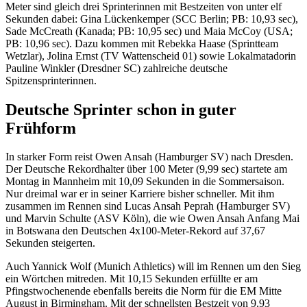
Meter sind gleich drei Sprinterinnen mit Bestzeiten von unter elf
Sekunden dabei: Gina Lückenkemper (SCC Berlin; PB: 10,93 sec),
Sade McCreath (Kanada; PB: 10,95 sec) und Maia McCoy (USA;
PB: 10,96 sec). Dazu kommen mit Rebekka Haase (Sprintteam
Wetzlar), Jolina Ernst (TV Wattenscheid 01) sowie Lokalmatadorin
Pauline Winkler (Dresdner SC) zahlreiche deutsche
Spitzensprinterinnen.
Deutsche Sprinter schon in guter
Frühform
In starker Form reist Owen Ansah (Hamburger SV) nach Dresden.
Der Deutsche Rekordhalter über 100 Meter (9,99 sec) startete am
Montag in Mannheim mit 10,09 Sekunden in die Sommersaison.
Nur dreimal war er in seiner Karriere bisher schneller. Mit ihm
zusammen im Rennen sind Lucas Ansah Peprah (Hamburger SV)
und Marvin Schulte (ASV Köln), die wie Owen Ansah Anfang Mai
in Botswana den Deutschen 4x100-Meter-Rekord auf 37,67
Sekunden steigerten.
Auch Yannick Wolf (Munich Athletics) will im Rennen um den Sieg
ein Wörtchen mitreden. Mit 10,15 Sekunden erfüllte er am
Pfingstwochenende ebenfalls bereits die Norm für die EM Mitte
August in Birmingham. Mit der schnellsten Bestzeit von 9,93