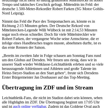
heutzutage nicht mehr so häufig gelaufenen Mittelstrecke ist hohes
Tempo und taktisches Geschick gefragt. Mittendrin im Feld: der
deutsche 1.500-Meter-Rekordler Robert Farken (SG Motor Gohlis-
Nord Leipzig).
Nimmt das Feld die Pace des Tempomachers an, könnte es in
Richtung 2:15 Minuten gehen. Der Deutsche Rekord von
Mittelstrecken-Legende Willi Wülbeck ist mit 2:14,53 Minuten
sogar noch etwas schneller. Doch für viele Mittelstreckler wie
Robert Farken, der vergangene Woche seine Armschiene, die er
infolge eines Handbruches tragen musste, abnehmen durfte, ist es
das erste Rennen der Saison.
„Bereits im zweiten Jahr in Folge schauen am Sonntag Fans rund
um den Globus auf Dresden. Wir freuen uns riesig, dass wir in
unserer Stadt wieder Weltklasse-Leichtathletik erleben und so viele
herausragende Athletinnen und Athleten und große Talente im
Heinz-Steyer-Stadion an den Start gehen“, freute sich Dresdens
Erster Bürgermeister Jan Donhauser auf das Top-Meeting.
Übertragung im ZDF und im Stream
Leichtathletik-Fans, die nicht im Stadion dabei sein können, sehen
alle Highlights im ZDF. Die Übertragung beginnt um 17:05 Uhr
und ist
auch online verfügbar
. Zudem ist das Goldene Oval auch