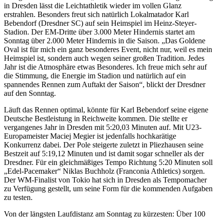
in Dresden lässt die Leichtathletik wieder im vollen Glanz
erstrahlen. Besonders freut sich natürlich Lokalmatador Karl
Bebendorf (Dresdner SC) auf sein Heimspiel im Heinz-Steyer-
Stadion. Der EM-Dritte über 3.000 Meter Hindernis startet am
Sonntag über 2.000 Meter Hindernis in die Saison. „Das Goldene
Oval ist für mich ein ganz besonderes Event, nicht nur, weil es mein
Heimspiel ist, sondern auch wegen seiner großen Tradition. Jedes
Jahr ist die Atmosphäre etwas Besonderes. Ich freue mich sehr auf
die Stimmung, die Energie im Stadion und natürlich auf ein
spannendes Rennen zum Auftakt der Saison“, blickt der Dresdner
auf den Sonntag.
Läuft das Rennen optimal, könnte für Karl Bebendorf seine eigene
Deutsche Bestleistung in Reichweite kommen. Die stellte er
vergangenes Jahr in Dresden mit 5:20,03 Minuten auf. Mit U23-
Europameister Maciej Megier ist jedenfalls hochkarätige
Konkurrenz dabei. Der Pole steigerte zuletzt in Pliezhausen seine
Bestzeit auf 5:19,12 Minuten und ist damit sogar schneller als der
Dresdner. Für ein gleichmäßiges Tempo Richtung 5:20 Minuten soll
„Edel-Pacemaker“ Niklas Buchholz (Franconia Athletics) sorgen.
Der WM-Finalist von Tokio hat sich in Dresden als Tempomacher
zu Verfügung gestellt, um seine Form für die kommenden Aufgaben
zu testen.
Von der längsten Laufdistanz am Sonntag zu kürzesten: Über 100