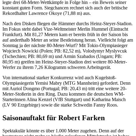
legte drei 68-Meter-Wettkämpfe in Folge hin – ein Beweis seiner
konstant guten Form. Siegchancen rechnet sich auch der britische
Rekordhalter Lawrence Okoye (71,88 m) aus.
Nach den Disken fliegen die Hämmer durchs Heinz-Steyer-Stadion.
Im Fokus steht dabei Vize-Weltmeister Merlin Hummel (Eintracht
Frankfurt). Mit 81,27 Metern kam er bereits früh in der Saison bis
auf anderthalb Meter an seine Bestleistung heran. Vielleicht folgt am
Sonntag ja der nächste 80-Meter-Wurf? Mit Tokio-Olympiasieger
Wojciech Nowicki (Polen; PB: 82,52 m), Volodymyr Myslyvcuk
(Tschechien; PB: 80,69 m) und Armin Szabados (Ungarn; PB:
80,95 m) greifen im Heinz-Steyer-Stadion drei weitere 80-Meter-
Werfer zu ihrem 7,26 Kilogramm schweren Arbeitsgerät.
Von international starker Konkurrenz wird auch Kugelstoß-
Olympiasiegerin Yemisi Mabry (MTG Mannheim) gefordert. Denn
mit Auriol Dongmo (Portugal; PB: 20,43 m) tritt eine weitere 20-
Meter-Stoßerin in den Ring. Dazu kommen die deutschen WM-
Starterinnen Alina Kenzel (VfB Stuttgart) und Katharina Maisch
(LV 90 Erzgebirge) sowie die starke Schwedin Fanny Roos.
Saisonauftakt für Robert Farken
Spektakulär könnte es über 1.000 Meter zugehen. Denn auf der