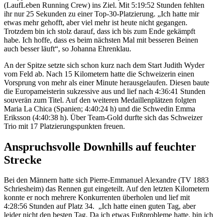
(LaufLeben Running Crew) ins Ziel. Mit 5:19:52 Stunden fehlten
ihr nur 25 Sekunden zu einer Top-30-Platzierung. „Ich hatte mir
etwas mehr gehofft, aber viel mehr ist heute nicht gegangen.
Trotzdem bin ich stolz darauf, dass ich bis zum Ende gekämpft
habe. Ich hoffe, dass es beim nächsten Mal mit besseren Beinen
auch besser läuft“, so Johanna Ehrenklau.
An der Spitze setzte sich schon kurz nach dem Start Judith Wyder
vom Feld ab. Nach 15 Kilometern hatte die Schweizerin einen
Vorsprung von mehr als einer Minute herausgelaufen. Diesen baute
die Europameisterin sukzessive aus und lief nach 4:36:41 Stunden
souverän zum Titel. Auf den weiteren Medaillenplätzen folgten
Maria La Chica (Spanien; 4:40:24 h) und die Schwedin Emma
Eriksson (4:40:38 h). Über Team-Gold durfte sich das Schweizer
Trio mit 17 Platzierungspunkten freuen.
Anspruchsvolle Downhills auf feuchter
Strecke
Bei den Männern hatte sich Pierre-Emmanuel Alexandre (TV 1883
Schriesheim) das Rennen gut eingeteilt. Auf den letzten Kilometern
konnte er noch mehrere Konkurrenten überholen und lief mit
4:28:56 Stunden auf Platz 34. „Ich hatte einen guten Tag, aber
leider nicht den besten Tag. Da ich etwas Fußprobleme hatte, bin ich