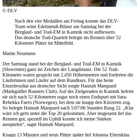
© DLV
Nach den vier Medaillen am Freitag konnte das DLV-
Team seine Edelmetall-Bilanz am Samstag bei der
Berglauf- und Trail-EM in Kamnik nicht aufbessern.
Das deutsche Trail-Quartett belegte im Rennen über 52
Kilometer Plätze im Mittelfeld.
Martin Neumann
Der Samstag stand bei der Berglauf- und Trail-EM in Kamnik
(Slowenien) ganz im Zeichen der Langdistanz. Die 52 Trail-
Kilometer waren gespickt mit 2.450 Höhenmetern und forderten die
Läuferinnen und Läufer auf dem Rundkurs. Für das beste
Einzelresultat aus deutscher Sicht sorgte Hannah Marquard
(Markgräfler Runners Club). Auf der Zielgeraden in Kamnik lieferte
sie sich nach 52 Kilometern sogar noch einen Endspurt mit Sara-
Rebekka Faero (Norwegen), bei dem sie knapp den Kürzeren zog.
So belegte Hannah Marquard nach 5:07:06 Stunden Rang 22. „Klar
wäre ich gern unter die Top 20 gekommen. Aber insgesamt lief das
Rennen gut, speziell im Uphill konnte ich meine Stärken
ausspielen“, sagte Hannah Marquard.
Knapp 13 Minuten und neun Plätze später lief Johanna Ehrenklau