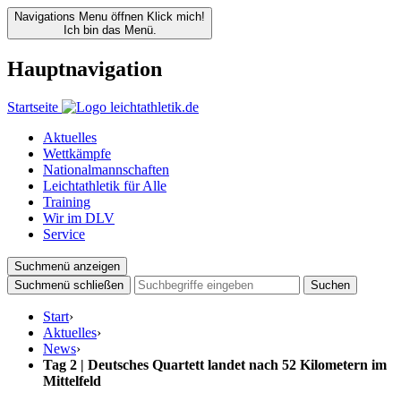
Navigations Menu öffnen
Klick mich!
Ich bin das Menü.
Hauptnavigation
Startseite
Aktuelles
Wettkämpfe
Nationalmannschaften
Leichtathletik für Alle
Training
Wir im DLV
Service
Suchmenü anzeigen
Suchmenü schließen
Suchen
Start
›
Aktuelles
›
News
›
Tag 2 | Deutsches Quartett landet nach 52 Kilometern im
Mittelfeld