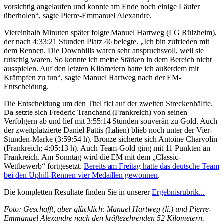
vorsichtig angelaufen und konnte am Ende noch einige Läufer
überholen“, sagte Pierre-Emmanuel Alexandre.
Viereinhalb Minuten später folgte Manuel Hartweg (LG Rülzheim),
der nach 4:33:21 Stunden Platz 46 belegte. „Ich bin zufrieden mit
dem Rennen. Die Downhills waren sehr anspruchsvoll, weil sie
rutschig waren. So konnte ich meine Stärken in dem Bereich nicht
ausspielen. Auf den letzten Kilometern hatte ich außerdem mit
Krämpfen zu tun“, sagte Manuel Hartweg nach der EM-
Entscheidung.
Die Entscheidung um den Titel fiel auf der zweiten Streckenhälfte.
Da setzte sich Frederic Tranchand (Frankreich) von seinen
Verfolgern ab und lief mit 3:55:14 Stunden souverän zu Gold. Auch
der zweitplatzierte Daniel Pattis (Italien) blieb noch unter der Vier-
Stunden-Marke (3:59:54 h). Bronze sicherte sich Antoine Charvolin
(Frankreich; 4:05:13 h). Auch Team-Gold ging mit 11 Punkten an
Frankreich. Am Sonntag wird die EM mit dem „Classic-
Wettbewerb“ fortgesetzt.
Bereits am Freitag hatte das deutsche Team
bei den Uphill-Rennen vier Medaillen gewonnen
.
Die kompletten Resultate finden Sie in unserer
Ergebnisrubrik...
Foto: Geschafft, aber glücklich: Manuel Hartweg (li.) und Pierre-
Emmanuel Alexandre nach den kräftezehrenden 52 Kilometern.