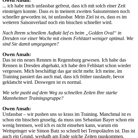
Owen Ansah:
... ich habe mich unfassbar gefreut, dass ich mit solch einer Zeit
einsteigen konnte. Dass es in meinem zweiten Saisonrennen noch
schneller geworden ist, ist unfassbar. Mein Ziel ist es, dass es im
weiteren Saisonverlauf noch ein bisschen schneller wird.
Nach Ihrem schnellem Auftakt lief es beim „Golden Oval“ in
Dresden vor einer Woche mit einem Fehlstart weniger optimal. Wie
sind Sie damit umgegangen?
Owen Ansah:
Das ist ein neues Rennen in Regensburg gewesen. Ich habe das
Rennen in Dresden abgehakt, ich habe den Fehlstart schon wieder
vergessen. Mich beschäftigt das gar nicht mehr. Ich meine, im
Training passiert das auch mal, dass ich früher rauslaufe, bevor
geklatscht wird. Deswegen ist es normal.
Wie sehr pusht auf dem Weg zu schnellen Zeiten Ihre starke
Mannheimer Trainingsgruppe?
Owen Ansah:
Unfassbar – wir pushen uns so krass im Training. Manchmal ist es
schon ein bisschen gruselig, da muss uns Sebastian Bayer schon ein
wenig bremsen, weil ich es nicht einsehen kann, warum ein
Weitspringer wie Simon Batz so schnell bei Tempoläufen ist. Das ist
auch ein Grund, weshalb am Ende solche Zeiten rauskommen.