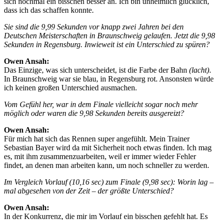
sich nochmal ein bisschen besser an. Ich bin unheimlich glücklich,
dass ich das schaffen konnte.
Sie sind die 9,99 Sekunden vor knapp zwei Jahren bei den
Deutschen Meisterschaften in Braunschweig gelaufen. Jetzt die 9,98
Sekunden in Regensburg. Inwieweit ist ein Unterschied zu spüren?
Owen Ansah:
Das Einzige, was sich unterscheidet, ist die Farbe der Bahn
(lacht)
.
In Braunschweig war sie blau, in Regensburg rot. Ansonsten würde
ich keinen großen Unterschied ausmachen.
Vom Gefühl her, war in dem Finale vielleicht sogar noch mehr
möglich oder waren die 9,98 Sekunden bereits ausgereizt?
Owen Ansah:
Für mich hat sich das Rennen super angefühlt. Mein Trainer
Sebastian Bayer wird da mit Sicherheit noch etwas finden. Ich mag
es, mit ihm zusammenzuarbeiten, weil er immer wieder Fehler
findet, an denen man arbeiten kann, um noch schneller zu werden.
Im Vergleich Vorlauf (10,16 sec) zum Finale (9,98 sec): Worin lag –
mal abgesehen von der Zeit – der größte Unterschied?
Owen Ansah:
In der Konkurrenz, die mir im Vorlauf ein bisschen gefehlt hat. Es