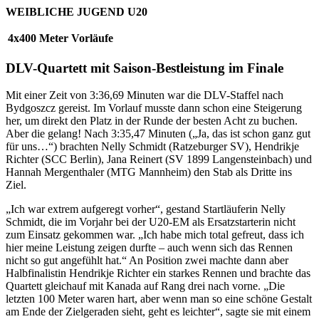
WEIBLICHE JUGEND U20
4x400 Meter Vorläufe
DLV-Quartett mit Saison-Bestleistung im Finale
Mit einer Zeit von 3:36,69 Minuten war die DLV-Staffel nach
Bydgoszcz gereist. Im Vorlauf musste dann schon eine Steigerung
her, um direkt den Platz in der Runde der besten Acht zu buchen.
Aber die gelang! Nach 3:35,47 Minuten („Ja, das ist schon ganz gut
für uns…“) brachten Nelly Schmidt (Ratzeburger SV), Hendrikje
Richter (SCC Berlin), Jana Reinert (SV 1899 Langensteinbach) und
Hannah Mergenthaler (MTG Mannheim) den Stab als Dritte ins
Ziel.
„Ich war extrem aufgeregt vorher“, gestand Startläuferin Nelly
Schmidt, die im Vorjahr bei der U20-EM als Ersatzstarterin nicht
zum Einsatz gekommen war. „Ich habe mich total gefreut, dass ich
hier meine Leistung zeigen durfte – auch wenn sich das Rennen
nicht so gut angefühlt hat.“ An Position zwei machte dann aber
Halbfinalistin Hendrikje Richter ein starkes Rennen und brachte das
Quartett gleichauf mit Kanada auf Rang drei nach vorne. „Die
letzten 100 Meter waren hart, aber wenn man so eine schöne Gestalt
am Ende der Zielgeraden sieht, geht es leichter“, sagte sie mit einem