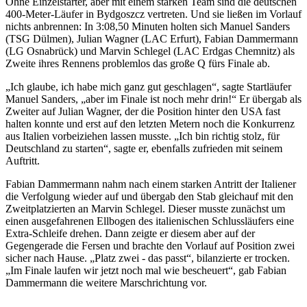
Ohne Einzelstarter, aber mit einem starken Team sind die deutschen
400-Meter-Läufer in Bydgoszcz vertreten. Und sie ließen im Vorlauf
nichts anbrennen: In 3:08,50 Minuten holten sich Manuel Sanders
(TSG Dülmen), Julian Wagner (LAC Erfurt), Fabian Dammermann
(LG Osnabrück) und Marvin Schlegel (LAC Erdgas Chemnitz) als
Zweite ihres Rennens problemlos das große Q fürs Finale ab.
„Ich glaube, ich habe mich ganz gut geschlagen“, sagte Startläufer
Manuel Sanders, „aber im Finale ist noch mehr drin!“ Er übergab als
Zweiter auf Julian Wagner, der die Position hinter den USA fast
halten konnte und erst auf den letzten Metern noch die Konkurrenz
aus Italien vorbeiziehen lassen musste. „Ich bin richtig stolz, für
Deutschland zu starten“, sagte er, ebenfalls zufrieden mit seinem
Auftritt.
Fabian Dammermann nahm nach einem starken Antritt der Italiener
die Verfolgung wieder auf und übergab den Stab gleichauf mit den
Zweitplatzierten an Marvin Schlegel. Dieser musste zunächst um
einen ausgefahrenen Ellbogen des italienischen Schlussläufers eine
Extra-Schleife drehen. Dann zeigte er diesem aber auf der
Gegengerade die Fersen und brachte den Vorlauf auf Position zwei
sicher nach Hause. „Platz zwei - das passt“, bilanzierte er trocken.
„Im Finale laufen wir jetzt noch mal wie bescheuert“, gab Fabian
Dammermann die weitere Marschrichtung vor.