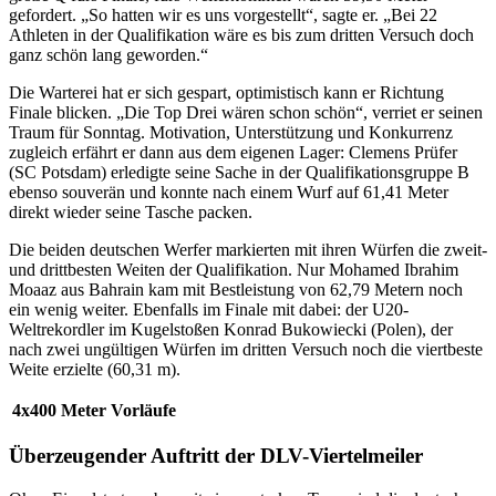
gefordert. „So hatten wir es uns vorgestellt“, sagte er. „Bei 22
Athleten in der Qualifikation wäre es bis zum dritten Versuch doch
ganz schön lang geworden.“
Die Warterei hat er sich gespart, optimistisch kann er Richtung
Finale blicken. „Die Top Drei wären schon schön“, verriet er seinen
Traum für Sonntag. Motivation, Unterstützung und Konkurrenz
zugleich erfährt er dann aus dem eigenen Lager: Clemens Prüfer
(SC Potsdam) erledigte seine Sache in der Qualifikationsgruppe B
ebenso souverän und konnte nach einem Wurf auf 61,41 Meter
direkt wieder seine Tasche packen.
Die beiden deutschen Werfer markierten mit ihren Würfen die zweit-
und drittbesten Weiten der Qualifikation. Nur Mohamed Ibrahim
Moaaz aus Bahrain kam mit Bestleistung von 62,79 Metern noch
ein wenig weiter. Ebenfalls im Finale mit dabei: der U20-
Weltrekordler im Kugelstoßen Konrad Bukowiecki (Polen), der
nach zwei ungültigen Würfen im dritten Versuch noch die viertbeste
Weite erzielte (60,31 m).
4x400 Meter Vorläufe
Überzeugender Auftritt der DLV-Viertelmeiler