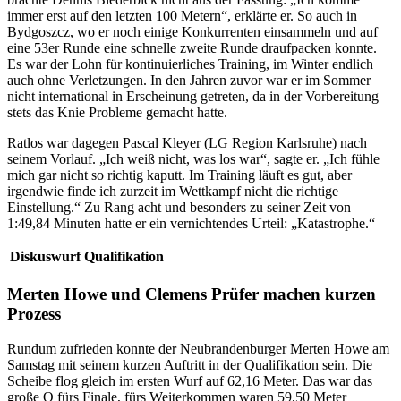
immer erst auf den letzten 100 Metern“, erklärte er. So auch in
Bydgoszcz, wo er noch einige Konkurrenten einsammeln und auf
eine 53er Runde eine schnelle zweite Runde draufpacken konnte.
Es war der Lohn für kontinuierliches Training, im Winter endlich
auch ohne Verletzungen. In den Jahren zuvor war er im Sommer
nicht international in Erscheinung getreten, da in der Vorbereitung
stets das Knie Probleme gemacht hatte.
Ratlos war dagegen Pascal Kleyer (LG Region Karlsruhe) nach
seinem Vorlauf. „Ich weiß nicht, was los war“, sagte er. „Ich fühle
mich gar nicht so richtig kaputt. Im Training läuft es gut, aber
irgendwie finde ich zurzeit im Wettkampf nicht die richtige
Einstellung.“ Zu Rang acht und besonders zu seiner Zeit von
1:49,84 Minuten hatte er ein vernichtendes Urteil: „Katastrophe.“
Diskuswurf Qualifikation
Merten Howe und Clemens Prüfer machen kurzen
Prozess
Rundum zufrieden konnte der Neubrandenburger Merten Howe am
Samstag mit seinem kurzen Auftritt in der Qualifikation sein. Die
Scheibe flog gleich im ersten Wurf auf 62,16 Meter. Das war das
große Q fürs Finale, fürs Weiterkommen waren 59,50 Meter