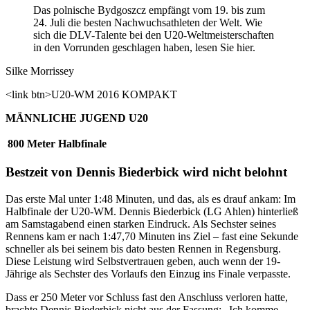
Das polnische Bydgoszcz empfängt vom 19. bis zum
24. Juli die besten Nachwuchsathleten der Welt. Wie
sich die DLV-Talente bei den U20-Weltmeisterschaften
in den Vorrunden geschlagen haben, lesen Sie hier.
Silke Morrissey
<link btn>U20-WM 2016 KOMPAKT
MÄNNLICHE JUGEND U20
800 Meter Halbfinale
Bestzeit von Dennis Biederbick wird nicht belohnt
Das erste Mal unter 1:48 Minuten, und das, als es drauf ankam: Im
Halbfinale der U20-WM. Dennis Biederbick (LG Ahlen) hinterließ
am Samstagabend einen starken Eindruck. Als Sechster seines
Rennens kam er nach 1:47,70 Minuten ins Ziel – fast eine Sekunde
schneller als bei seinem bis dato besten Rennen in Regensburg.
Diese Leistung wird Selbstvertrauen geben, auch wenn der 19-
Jährige als Sechster des Vorlaufs den Einzug ins Finale verpasste.
Dass er 250 Meter vor Schluss fast den Anschluss verloren hatte,
brachte Dennis Biederbick nicht aus der Fassung: „Ich komme