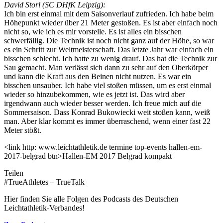
David Storl (SC DHfK Leipzig):
Ich bin erst einmal mit dem Saisonverlauf zufrieden. Ich habe beim
Höhepunkt wieder über 21 Meter gestoßen. Es ist aber einfach noch
nicht so, wie ich es mir vorstelle. Es ist alles ein bisschen
schwerfällig. Die Technik ist noch nicht ganz auf der Höhe, so war
es ein Schritt zur Weltmeisterschaft. Das letzte Jahr war einfach ein
bisschen schlecht. Ich hatte zu wenig drauf. Das hat die Technik zur
Sau gemacht. Man verlässt sich dann zu sehr auf den Oberkörper
und kann die Kraft aus den Beinen nicht nutzen. Es war ein
bisschen unsauber. Ich habe viel stoßen müssen, um es erst einmal
wieder so hinzubekommen, wie es jetzt ist. Das wird aber
irgendwann auch wieder besser werden. Ich freue mich auf die
Sommersaison. Dass Konrad Bukowiecki weit stoßen kann, weiß
man. Aber klar kommt es immer überraschend, wenn einer fast 22
Meter stößt.
<link http: www.leichtathletik.de termine top-events hallen-em-
2017-belgrad btn>Hallen-EM 2017 Belgrad kompakt
Teilen
#TrueAthletes – TrueTalk
Hier finden Sie alle Folgen des Podcasts des Deutschen
Leichtathletik-Verbandes!