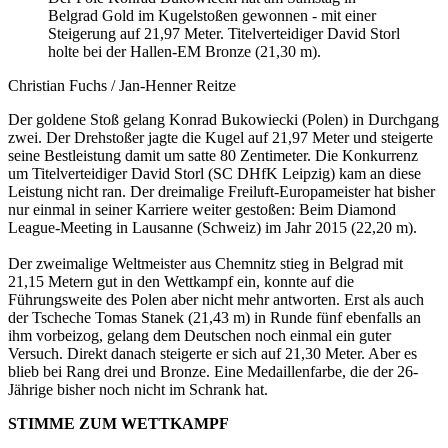
Belgrad Gold im Kugelstoßen gewonnen - mit einer
Steigerung auf 21,97 Meter. Titelverteidiger David Storl
holte bei der Hallen-EM Bronze (21,30 m).
Christian Fuchs / Jan-Henner Reitze
Der goldene Stoß gelang Konrad Bukowiecki (Polen) in Durchgang
zwei. Der Drehstoßer jagte die Kugel auf 21,97 Meter und steigerte
seine Bestleistung damit um satte 80 Zentimeter. Die Konkurrenz
um Titelverteidiger David Storl (SC DHfK Leipzig) kam an diese
Leistung nicht ran. Der dreimalige Freiluft-Europameister hat bisher
nur einmal in seiner Karriere weiter gestoßen: Beim Diamond
League-Meeting in Lausanne (Schweiz) im Jahr 2015 (22,20 m).
Der zweimalige Weltmeister aus Chemnitz stieg in Belgrad mit
21,15 Metern gut in den Wettkampf ein, konnte auf die
Führungsweite des Polen aber nicht mehr antworten. Erst als auch
der Tscheche Tomas Stanek (21,43 m) in Runde fünf ebenfalls an
ihm vorbeizog, gelang dem Deutschen noch einmal ein guter
Versuch. Direkt danach steigerte er sich auf 21,30 Meter. Aber es
blieb bei Rang drei und Bronze. Eine Medaillenfarbe, die der 26-
Jährige bisher noch nicht im Schrank hat.
STIMME ZUM WETTKAMPF